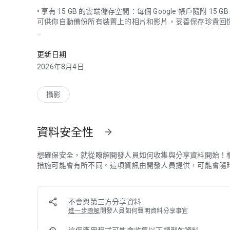
• 享有 15 GB 的雲端儲存空間：每個 Google 帳戶隨附 
可供你自動備份所有裝置上的相片和影片，妥善保存珍貴回
集中存放所有精彩回憶，方便你重溫、共享及整理相片。
• 自由運用 AI 編輯工具：只要點幾下，複雜的修圖工作
更新日期
復模糊功能則可改善相片失焦或不清楚的問題。如果想修飾
2026年8月4日
• 搜尋相片超簡單：只要像平常說話一樣清楚說明需求，就
攝影
划獨木舟」，或「小愛在後院畫畫」等。
資料安全性
arrow_forward
• 輕鬆分門別類：Google 相簿會自動找出重複和類似
用符合直覺的智慧資料夾，將螢幕截圖、文件、自訂相簿和
甚至可以將敏感相片和影片儲存至「已上鎖的資料夾」，透
想確保安全，就從瞭解開發人員如何收集與分享資料開始！
措施可能會有所不同。這項資訊由開發人員提供，可能會隨
• 重溫珍貴回憶，分享精彩時刻：透過 Google 相簿回
使用 Google 相簿也沒問題。
不會與第三方分享資料
進一步瞭解
開發人員如何聲明資料分享事宜
• 安心珍藏回憶：相片和影片一經儲存，就會受到 Googl