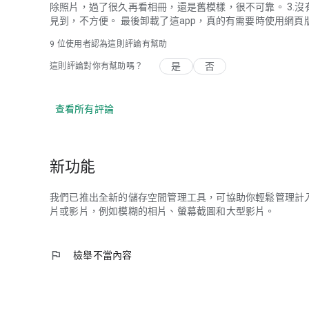
除照片，過了很久再看相冊，還是舊模樣，很不可靠。 3.沒
見到，不方便。 最後卸載了這app，真的有需要時使用網頁版
9
位使用者認為這則評論有幫助
是
否
這則評論對你有幫助嗎？
查看所有評論
新功能
我們已推出全新的儲存空間管理工具，可協助你輕鬆管理計
片或影片，例如模糊的相片、螢幕截圖和大型影片。
flag
檢舉不當內容