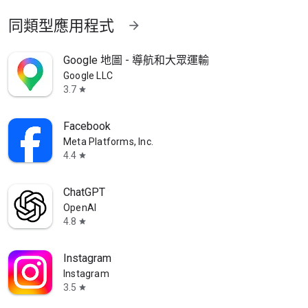
同類型應用程式
arrow_forward
Google 地圖 - 導航和大眾運輸
Google LLC
3.7
star
Facebook
Meta Platforms, Inc.
4.4
star
ChatGPT
OpenAI
4.8
star
Instagram
Instagram
3.5
star