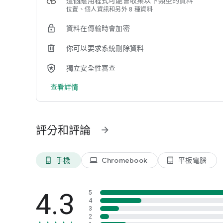
這個應用程式可能會收集以下類型的資料
虞。
位置、個人資訊和另外 8 種資料
資料在傳輸時會加密
• 收錄所有美好回憶：開啟備份功能後，就能輕鬆轉移其他
你可以要求系統刪除資料
• 釋出空間：再也不必擔心手機空間不足！只要輕觸一下，已備
獨立安全性審查
查看詳情
• 沖印美好時光：
想將手機上的數位相片帶入現實生活嗎？不妨試著將珍貴回
而異。沖印服務僅適用於美國、歐盟、英國和加拿大。
評分和評論
arrow_forward
• 配備 Google 智慧鏡頭：輕鬆搜尋你的視界。這項預
並據此採取行動。
手機
Chromebook
平板電腦
phone_android
laptop
tablet_android
Google 隱私權政策：https://google.com/intl/zh-TW/policie
4.3
5
4
3
* Google 帳戶儲存空間由 Google 相簿、Gmail 和 Googl
2