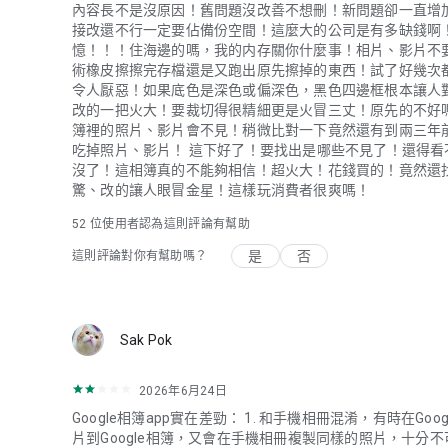
內容長不是沒原因！舊問題沒改善不想刪！新問題卻一直增
接改還不行一定要佔備份空間！這麼大的公司是有多缺錢啊
憶！！！住海邊的嗎，我的内存關你什麼事！相片、影片不
術橡皮擦擦完存檔還是又跑出原先擦掉的東西！試了好幾次
令人厭惡！如果底色是深色或偏深色，黑色四邊框根本讓人
改的一把火大！要裁切得很精細更是火冒三丈！原先的不好
簿裡的照片、影片會不見！稍微比對一下竟然還有到兩三年
吃掉照片、影片！ 這下好了！要找出是哪些不見了！還得
沒了！這相簿真的不能夠相信！超火大！花錢買的！竟然還
驚、改的讓人眼冒金星！這樣玩消費者很爽嗎！
52
位使用者認為這則評論有幫助
是
否
這則評論對你有幫助嗎？
Sak Pok
2026年6月24日
Google相簿app實在差勁： 1. 和手機相冊混淆，有時在
片到Google相簿，又會在手機相冊複製同樣的照片，十分不可