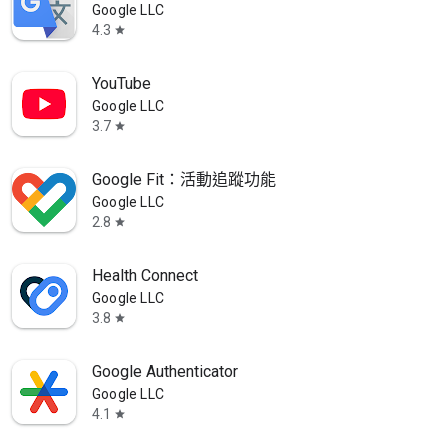
Google LLC
4.3
star
YouTube
Google LLC
3.7
star
Google Fit：活動追蹤功能
Google LLC
2.8
star
Health Connect
Google LLC
3.8
star
Google Authenticator
Google LLC
4.1
star