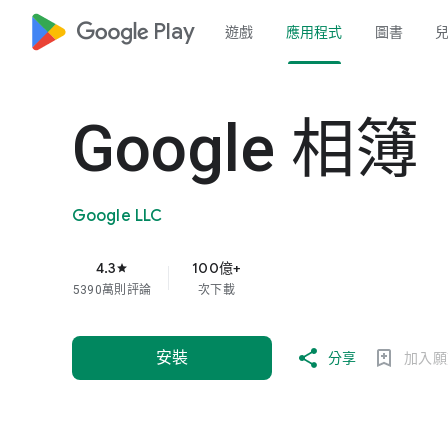
google_logo Play
遊戲
應用程式
圖書
Google 相簿
Google LLC
4.3
100億+
star
5390萬則評論
次下載
安裝
分享
加入願