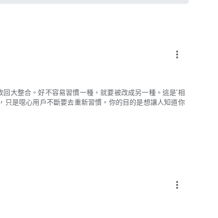
more_vert
改回大整合。好不容易習慣一種，就要被改成另一種。這是'相
便，只是噁心用戶不斷要去重新習慣。你的目的是想讓人知道你
more_vert