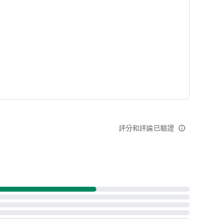
應用程式、相片庫和裝置的相片，集中存放所有內容。
份到 Google 相簿的相片就會從裝置儲存空間中移除。
憶製作成相片書、沖印相片和無框畫等。請注意，價格因產品
評分和評論已驗證
info_outline
先發布版功能可辨識相片中的文字和物件，助你掌握更多相關資訊，
s/privacy
e 雲端硬碟共用。