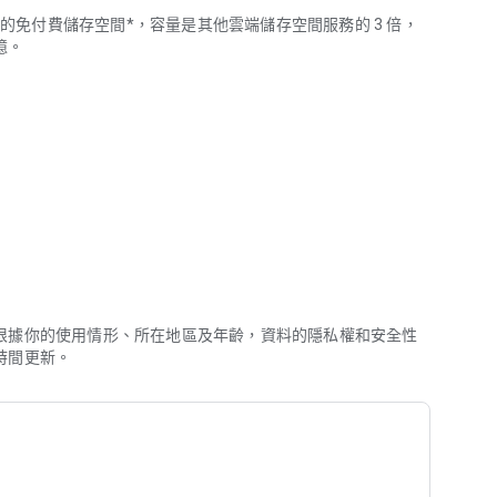
15 GB 的免付費儲存空間*，容量是其他雲端儲存空間服務的 3 倍，
憶。
變得毫不費力。舉例來說，魔術橡皮擦能移除多餘的干擾元素，修
光線和亮度，肖像打光功能是你的最佳選擇。
能輕鬆找到相片，像是「麗麗和我在笑」、「在群山環繞的湖上
的相片，整理成相片分疊，讓你的相片庫井然有序。另外，你也能善
每日相機膠卷等內容歸類，打造出井井有條的個人相片庫。你
過裝置螢幕鎖定功能嚴加保護。
根據你的使用情形、所在地區及年齡，資料的隱私權和安全性
時間更新。
顧過往點滴，還能與任何聯絡人分享相片、影片和相簿，即使對方未
e 先進的安全基礎架構保護，無論是儲存或分享，都能確保安全無