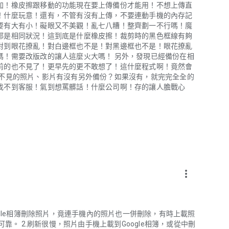
加！橡皮擦跟移動的功能現在要上傳備份才能用！不想上傳直
！什麼玩意！還有，不管有沒有上傳，不要連動手機的內存記
要有大有小！礙眼又不美觀！亂七八糟！整齊劃一不行嗎！魔
都是相同狀況！這到底是什麼橡皮擦！裁剪時的黑色框線有夠
對到眼花撩亂！對白邊框也不是！對黑邊框也不是！眼花撩亂
嗎！需要改版改的讓人這麼火大嗎！ 另外，發現已經備份在相
前的也不見了！更早先的更不敢想了！這什麼程式啊！竟然會
看不見的照片、影片有沒有另外備份？如果沒有，就完完全全的
找不到客服！氣到想罵髒話！什麼公司啊！存的讓人膽戰心
more_vert
Google相簿刪除照片，竟連手機內的照片也一併刪除，有時上載照
靠。 2.刷新很慢，照片由手機上載到Google相簿，或從中刪