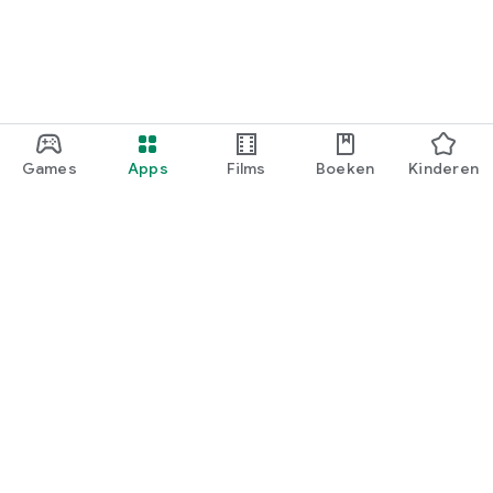
Games
Apps
Films
Boeken
Kinderen
Google Play
Play Pass
Play-punten
Cadeaukaarten
Tegoed inwisselen