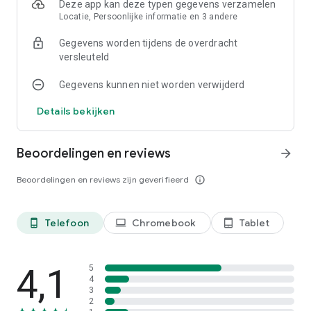
Deze app kan deze typen gegevens verzamelen
Locatie, Persoonlijke informatie en 3 andere
– Slimme draaifunctie waardoor altijd de juiste kant van de
foto bovenaan komt te staan, hoe je de foto ook scant.
Gegevens worden tijdens de overdracht
versleuteld
Gegevens kunnen niet worden verwijderd
Scannen in enkele seconden
Details bekijken
Je kunt je favoriete afgedrukte foto's snel en gemakkelijk
Beoordelingen en reviews
arrow_forward
scannen, zodat je minder tijd kwijt bent aan de bewerking en
meer tijd overhoudt voor het bestuderen van het
Beoordelingen en reviews zijn geverifieerd
info_outline
bloempotkapsel uit je jeugd.
Telefoon
Chromebook
Tablet
phone_android
laptop
tablet_android
Veilig en doorzoekbaar met Google Foto's
4,1
5
4
3
Maak back-ups van je scans met de Google Foto's-app om ze
2
veilig, zoekbaar en georganiseerd op te slaan. Breng je scans