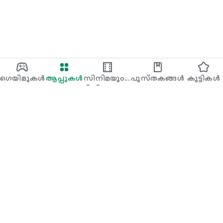
ഗെയിമുകൾ
ആപ്പുകൾ
സിനിമയും
പുസ്‌തകങ്ങൾ
കുട്ടികള്‍‌
ടിവിഷോയും
Google Play
Play Pass
Play Points
സമ്മാന കാർഡുകൾ
റിഡീം ചെയ്യുക