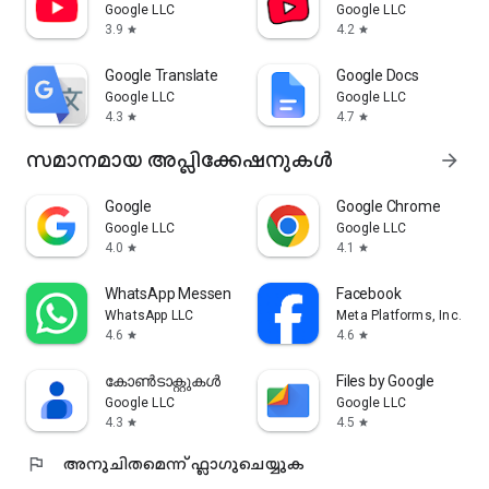
Google LLC
Google LLC
3.9
4.2
star
star
Google Translate
Google Docs
Google LLC
Google LLC
4.3
4.7
star
star
സമാനമായ അപ്ലിക്കേഷനുകൾ
arrow_forward
Google
Google Chrome
Google LLC
Google LLC
4.0
4.1
star
star
WhatsApp Messenger
Facebook
WhatsApp LLC
Meta Platforms, Inc.
4.6
4.6
star
star
കോൺടാക്റ്റുകൾ
Files by Google
Google LLC
Google LLC
4.3
4.5
star
star
flag
അനുചിതമെന്ന് ഫ്ലാഗുചെയ്യുക