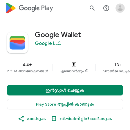
google_logo Play
search
help_outline
Google Wallet
Google LLC
4.4
1B+
star
2.21M അവലോകനങ്ങൾ
എല്ലാവർക്കും
info
ഡൗൺലോഡുക
ഇൻസ്റ്റാൾ ചെയ്യുക
Play Store ആപ്പിൽ കാണുക
പങ്കിടുക
വിഷ്‌ലിസ്‌റ്റിൽ ചേർക്കുക