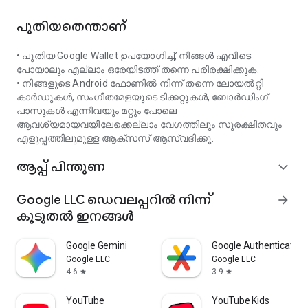
പുതിയതെന്താണ്
• പുതിയ Google Wallet ഉപയോഗിച്ച്, നിങ്ങൾ എവിടെ
പോയാലും എല്ലാം ഒരേയിടത്ത് തന്നെ പരിരക്ഷിക്കുക.
• നിങ്ങളുടെ Android ഫോണിൽ നിന്ന് തന്നെ ലോയൽറ്റി
കാർഡുകൾ, സംഗീതമേളയുടെ ടിക്കറ്റുകൾ, ബോർഡിംഗ്
പാസുകൾ എന്നിവയും മറ്റും പോലെ
ആവശ്യമായവയിലേക്കെല്ലാം വേഗത്തിലും സുരക്ഷിതവും
എളുപ്പത്തിലുമുള്ള ആക്‌സസ് ആസ്വദിക്കൂ.
ആപ്പ് പിന്തുണ
expand_more
Google LLC ഡെവലപ്പറിൽ നിന്ന്
arrow_forward
കൂടുതൽ ഇനങ്ങൾ
Google Gemini
Google Authenticator
Google LLC
Google LLC
4.6
3.9
star
star
YouTube
YouTube Kids