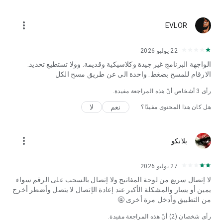
الإنجليزية فحسب.
more_vert
EVLOR
22 يوليو 2026
الواجهة البرنامج غير جيدة وكلاسيكية وقديمة. وولا تستطيع تحديد.
الارقام للمسح بضغط. واحدة الى عن طريق مسح الكل
رأى
3
أشخاص أنّ هذه المراجعة مفيدة.
نعم
لا
هل كان هذا المحتوى مفيدًا؟
more_vert
بلانكو
27 يوليو 2026
لا إتصال سريع من لوحة المفاتيح ولا إتصال بالسحب على الرقم سواء
يمين أو يسار والمشكلة الأكبر عند إعادة الإتصال لا يتصل وأضطر أخرج
من التطبيق وأدخل مرة أخرى 🤬
رأى شخصان (
2
) أنّ هذه المراجعة مفيدة.