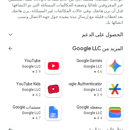
غير المعروفين تلقائيًا وتصفية المكالمات المسجّلة التي تم اكتشافها
قبل أن يرن هاتفك. وفي حالات المكالمات غير المسجّلة، يرن هاتفك
بعد لحظات قليلة مع إرسال نبذة مفيدة حول جهة الاتصال وسبب
اتصالها بك.
الحصول على الدعم
expand_more
المزيد من Google LLC
arrow_forward
YouTube
Google Gemini
Google LLC
Google LLC
3.9
4.6
star
star
YouTube Kids
Google Authenticator
Google LLC
Google LLC
4.2
3.9
star
star
محفظة Google
مستندات Google
Google LLC
Google LLC
4.7
4.4
star
star
تطبيقات مشابهة
arrow_forward