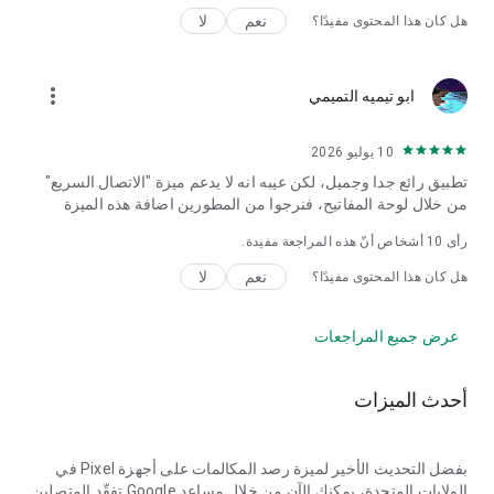
نعم
لا
هل كان هذا المحتوى مفيدًا؟
more_vert
ابو تيميه التميمي
10 يوليو 2026
تطبيق رائع جدا وجميل، لكن عيبه انه لا يدعم ميزة "الاتصال السريع"
من خلال لوحة المفاتيح، فنرجوا من المطورين اضافة هذه الميزة
رأى
10
أشخاص أنّ هذه المراجعة مفيدة.
نعم
لا
هل كان هذا المحتوى مفيدًا؟
عرض جميع المراجعات
أحدث الميزات
بفضل التحديث الأخير لميزة رصد المكالمات على أجهزة Pixel في
الولايات المتحدة، يمكنك الآن من خلال مساعد Google تفقّد المتصلين