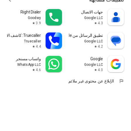
جهات الاتصال
Right Dialer
Goodwy
Google LLC
3.9
4.3
star
star
تطبيق الرسائل من Google
Truecaller: كاشف الارقام ولحظر
Truecaller
Google LLC
4.4
4.2
star
star
Google
واتساب مسنجر
WhatsApp LLC
Google LLC
4.6
4.0
star
star
flag
الإبلاغ عن محتوى غير ملائم