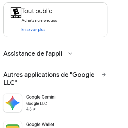
Tout public
Achats numériques
En savoir plus
Assistance de l'appli
expand_more
Autres applications de "Google
arrow_forward
LLC"
Google Gemini
Google LLC
4,6
star
Google Wallet