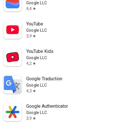
Google LLC
4,4
star
YouTube
Google LLC
3,9
star
YouTube Kids
Google LLC
4,2
star
Google Traduction
Google LLC
4,3
star
Google Authenticator
Google LLC
3,9
star