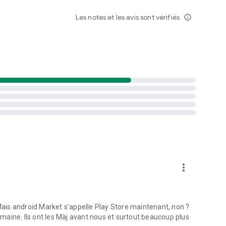
Les notes et les avis sont vérifiés
info_outline
more_vert
 Mais android Market s'appelle Play Store maintenant, non ?
aine. Ils ont les Màj avant nous et surtout beaucoup plus