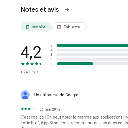
Notes et avis
arrow_forward
Mobile
Tablette
phone_android
tablet_android
4,2
5
4
3
2
1
1,24 k
avis
Un utilisateur de Google
26 mai 2012
C'est cool ça ! On peut noter le marché aux applications !
Enfin bref, App Store est largement au-dessus dans ce dom