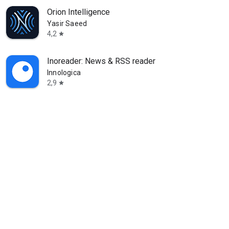
Orion Intelligence
Yasir Saeed
4,2
star
Inoreader: News & RSS reader
Innologica
2,9
star