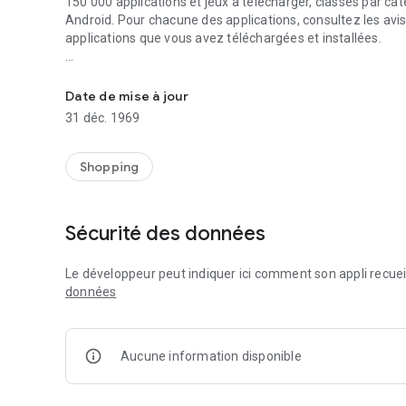
150 000 applications et jeux à télécharger, classés par ca
Android. Pour chacune des applications, consultez les avis 
applications que vous avez téléchargées et installées.
Android Market
*Plus de 150 000 jeux et applications disponibles
*Applications payantes et gratuites
Date de mise à jour
*Publiez des commentaires et donnez votre avis sur les a
31 déc. 1969
*Affichez et gérez les applications et les jeux que vous a
Shopping
Sécurité des données
Le développeur peut indiquer ici comment son appli recueil
données
Aucune information disponible