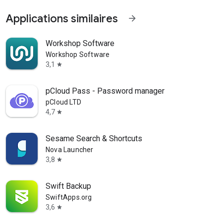
Applications similaires
arrow_forward
Workshop Software
Workshop Software
3,1
star
pCloud Pass - Password manager
pCloud LTD
4,7
star
Sesame Search & Shortcuts
Nova Launcher
3,8
star
Swift Backup
SwiftApps.org
3,6
star