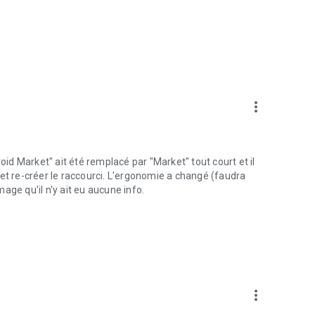
more_vert
oid Market" ait été remplacé par "Market" tout court et il
 M et re-créer le raccourci. L'ergonomie a changé (faudra
age qu'il n'y ait eu aucune info.
more_vert