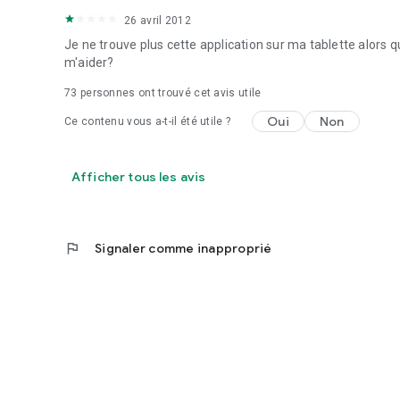
26 avril 2012
Je ne trouve plus cette application sur ma tablette alors qu
m'aider?
73
personnes ont trouvé cet avis utile
Oui
Non
Ce contenu vous a-t-il été utile ?
Afficher tous les avis
flag
Signaler comme inapproprié