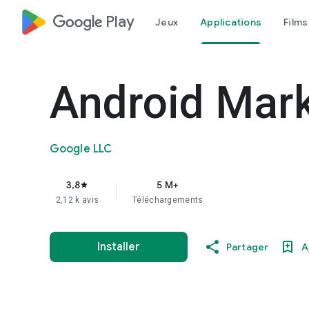
google_logo Play
Jeux
Applications
Films
Android Mar
Google LLC
3,8
5 M+
star
2,12 k avis
Téléchargements
Installer
Partager
A