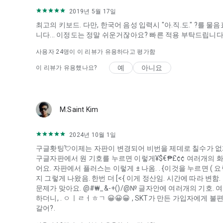
2019년 5월 17일
최고의 키보드. 다만, 한국어 음성 입력시 "아.직.도." ?를 
니다... 이정도는 정말 쉬운거잖아요? 빠른 적용 부탁드립니다
사용자
24
명이 이 리뷰가 유용하다고 평가함
예
아니요
이 리뷰가 유용했나요?
M.Saint Kim
2024년 10월 1일
구글홧팅💘이제는 자판이 변경되어 비번을 제데로 칠수가 없게
구글자판에서 원 기호를 누르면 이렇게¥$€₱£¢¢ 여러개의 화
어요. 자판에서 플러스는 이렇게 ± 나옴. . {이것을 누르면 ( 요
지 그렇게 나왔음. 한번 더 [<{ 이게 정산임. 시간에 따라 변
문제가 맞아요. @#₩_&-+()/@№ 글자안에 여러개의 기호.
하더니, . ㅇㅣㄹㅓㅎㄱ 😀😀😀 , SKT가 만든 가입자에게
갈어?.