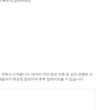
더 빠르게 입력하세요.
입력
Gboard에서 입력된 내용을 자동으로 수정하고 사용 설정된 언어
것에서 시작됩니다. 데이터 개인 정보 보호 및 보안 관행은 사
은 개발자가 제공한 정보이며 추후 업데이트될 수 있습니다.
어, 바이에른어, 벵골어, 보지푸리어, 버마어, 세부아노어, 차
칸어, 네덜란드어, 영어, 필리핀어, 프랑스어, 독일어, 그리스어,
아어, 일본어, 자와어, 칸나다어, 크메르어, 쿠르드어, 마가히
토어, 오디아어, 파슈토어, 페르시아어, 폴란드어, 포르투갈어, 펀
 소말리아어, 남소토어, 스페인어, 순다어, 스와힐리어, 타밀어,
, 우즈베크어, 베트남어, 코사어, 요루바어, 줄루어
등
이 지원됩