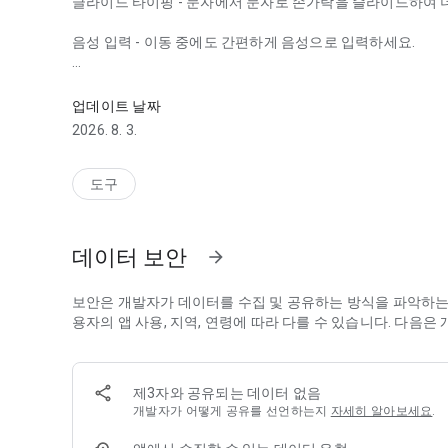
글라이드 타이핑
- 문자에서 문자로 손가락을 슬라이드하여 
음성 입력
- 이동 중에도 간편하게 음성으로 입력하세요.
이모티콘, GIF 등 기능이 추가된 더 빠르고 간편해진 스마트 
필기 입력*
- 필기체 및 정자체로 작성할 수 있습니다.
업데이트 날짜
그림 이모티콘 검색*
- 더 빠르게 이모티콘을 찾으세요.
2026. 8. 3.
GIF*
- 완벽한 반응을 표현할 수 있는 GIF를 찾고 공유하세요.
도구
다국어 입력
- 더 이상 언어를 직접 전환하지 않아도 됩니다. 
중에서 추천합니다.
데이터 보안
arrow_forward
Google 번역
- 키보드로 입력된 내용을 바로 번역해 줍니다.
* Android Go 기기에서는 지원되지 않음
보안은 개발자가 데이터를 수집 및 공유하는 방식을 파악하는 
다음 언어를 포함한 수백 개 언어 지원:
용자의 앱 사용, 지역, 연령에 따라 다를 수 있습니다. 다음
한국어, 아프리칸스어, 암하라어, 아랍어, 아삼어, 아제르바이잔
티스가르어, 중국어(북경어, 광둥어 등), 치타공어, 체코어, 데
구자라트어, 하우사어, 힌디어, 이그보어, 인도네시아어, 이탈리
제3자와 공유되는 데이터 없음
어, 마이틸어, 말레이어, 말라얄람어, 마라티어, 네팔어, 북소
개발자가 어떻게 공유를 선언하는지
자세히 알아보세요
.
자브어, 루마니아어, 러시아어, 사라이키어, 신디어, 싱할라어,
텔루구어, 태국어, 츠와나어, 터키어, 우크라이나어, 우르두어