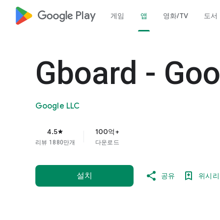
google_logo Play
게임
앱
영화/TV
도서
Gboard - G
Google LLC
4.5
100억+
star
리뷰 1880만개
다운로드
설치
공유
위시리