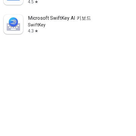
4.5
star
Microsoft SwiftKey AI 키보드
SwiftKey
4.3
star