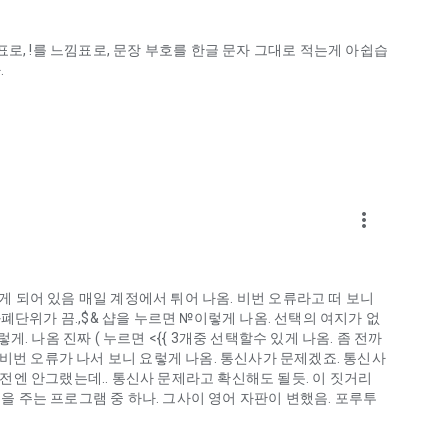
물음표로, !를 느낌표로, 문장 부호를 한글 문자 그대로 적는게 아쉽습
.
more_vert
 되어 있음 매일 계정에서 튀어 나옴. 비번 오류라고 떠 보니
폐단위가 끔.,$& 샵을 누르면 №이렇게 나옴. 선택의 여지가 없
렇게. 나옴 진짜 ( 누르면 <{{ 3개중 선택할수 있게 나옴. 좀 전까
함. 비번 오류가 나서 보니 요렇게 나옴. 통신사가 문제겠죠. 통신사
 여전엔 안그랬는데.. 통신사 문제라고 확신해도 될듯. 이 짓거리
 불편을 주는 프로그램 중 하나. 그사이 영어 자판이 변했음. 포루투