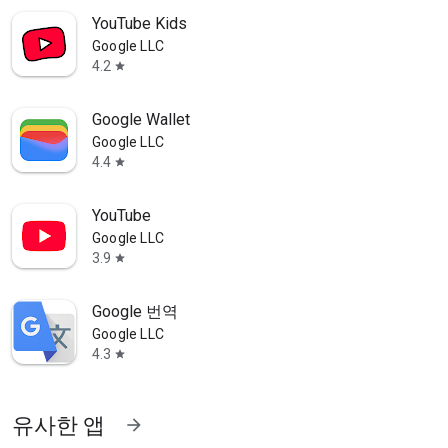
YouTube Kids
Google LLC
4.2
star
Google Wallet
Google LLC
4.4
star
YouTube
Google LLC
3.9
star
Google 번역
Google LLC
4.3
star
유사한 앱
arrow_forward