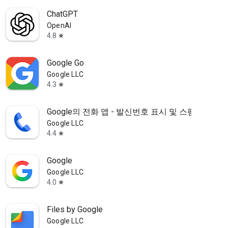
ChatGPT
OpenAI
4.8
star
Google Go
Google LLC
4.3
star
Google의 전화 앱 - 발신번호 표시 및 스팸 차단
Google LLC
4.4
star
Google
Google LLC
4.0
star
Files by Google
Google LLC