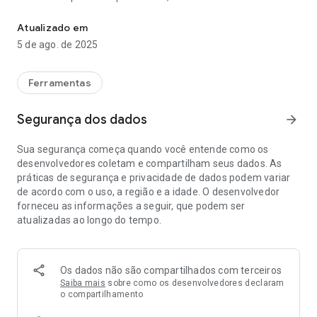
Traduza palavras, identifique plantas, ache produtos e mais ap
nos contatos, adicione eventos à agenda diretamente de um
pôster e copie e cole códigos complicados ou parágrafos
Atualizado em
longos no seu smartphone para poupar tempo.
5 de ago. de 2025
IDENTIFIQUE PLANTAS E ANIMAIS
Descubra o nome daquela planta na casa do seu amigo ou a
Ferramentas
raça do cachorro que você viu no parque.
Segurança dos dados
arrow_forward
CONHEÇA OS LUGARES PERTO DE VOCÊ
Identifique e saiba mais sobre pontos turísticos, restaurantes
Sua segurança começa quando você entende como os
e vitrines. Veja classificações, horário de funcionamento,
desenvolvedores coletam e compartilham seus dados. As
fatos históricos e muito mais.
práticas de segurança e privacidade de dados podem variar
de acordo com o uso, a região e a idade. O desenvolvedor
ENCONTRE O QUE VOCÊ QUISER
forneceu as informações a seguir, que podem ser
Viu uma roupa que chamou sua atenção? Ou uma cadeira
atualizadas ao longo do tempo.
que é perfeita para sua sala de estar? Encontre roupas,
móveis e objetos de decoração similares ao item que você
gostou.
Os dados não são compartilhados com terceiros
SAIBA O QUE COMER NO RESTAURANTE
Saiba mais
sobre como os desenvolvedores declaram
Veja os pratos mais pedidos no cardápio de um restaurante
o compartilhamento
com base nas avaliações do Google Maps.