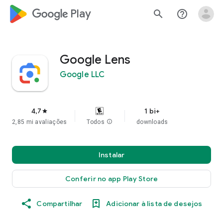
google_logo Play
search
help_outline
Google Lens
Google LLC
4,7
1 bi+
star
2,85 mi avaliações
Todos
info
downloads
Instalar
Conferir no app Play Store
Compartilhar
Adicionar à lista de desejos