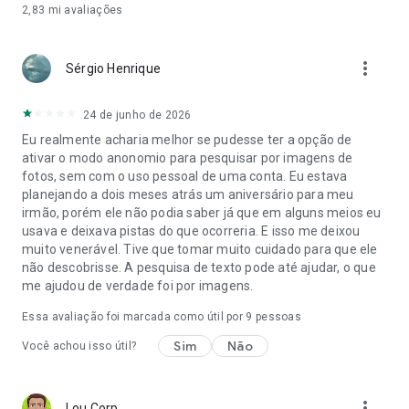
2,83 mi
avaliações
more_vert
Sérgio Henrique
24 de junho de 2026
Eu realmente acharia melhor se pudesse ter a opção de
ativar o modo anonomio para pesquisar por imagens de
fotos, sem com o uso pessoal de uma conta. Eu estava
planejando a dois meses atrás um aniversário para meu
irmão, porém ele não podia saber já que em alguns meios eu
usava e deixava pistas do que ocorreria. E isso me deixou
muito venerável. Tive que tomar muito cuidado para que ele
não descobrisse. A pesquisa de texto pode até ajudar, o que
me ajudou de verdade foi por imagens.
Essa avaliação foi marcada como útil por
9
pessoas
Sim
Não
Você achou isso útil?
more_vert
Lou Corp