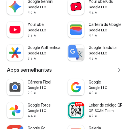
Google Gemini
YouTube Kids
Google LLC
Google LLC
4,6
4,2
star
star
YouTube
Carteira do Google
Google LLC
Google LLC
3,9
4,4
star
star
Google Authenticator
Google Tradutor
Google LLC
Google LLC
3,9
4,3
star
star
Apps semelhantes
arrow_forward
Câmera Pixel
Google
Google LLC
Google LLC
2,9
4,0
star
star
Google Fotos
Leitor de código QR, de
Google LLC
QR SCAN Team
4,4
4,7
star
star
Google Go
Galeria