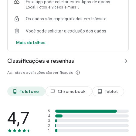
Este app pode coletar estes tipos de dados
Local, Fotos e vídeos e mais 3
LEIA CÓDIGOS
Leia rapidamente os códigos QR e códigos de barra.
Os dados são criptografados em trânsito
*Disponibilidade limitada e indisponível em determinados
Você pode solicitar a exclusão dos dados
idiomas ou regiões. Para saber mais detalhes acesse
g.co/help/lens
. Para usar alguns recursos do Google Lens é
Mais detalhes
preciso ter conexão com a Internet.
Classificações e resenhas
arrow_forward
As notas e avaliações são verificadas
info_outline
Telefone
Chromebook
Tablet
phone_android
laptop
tablet_android
4,7
5
4
3
2
1