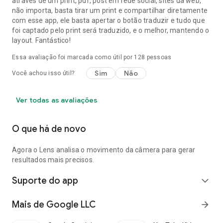
através de um print, pdf, post em rede social, sites da web,
não importa, basta tirar um print e compartilhar diretamente
com esse app, ele basta apertar o botão traduzir e tudo que
foi captado pelo print será traduzido, e o melhor, mantendo o
layout. Fantástico!
Essa avaliação foi marcada como útil por
128
pessoas
Sim
Não
Você achou isso útil?
Ver todas as avaliações
O que há de novo
Agora o Lens analisa o movimento da câmera para gerar
resultados mais precisos.
Suporte do app
expand_more
Mais de Google LLC
arrow_forward