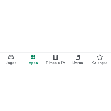
Jogos
Apps
Filmes e TV
Livros
Crianças
Google Play
Play Pass