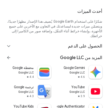
أحدث الميزات
شكرًا على استخدام Google Earth. يُضيف هذا الإصدار مظهرًا جديدًا،
ويتضمّن ميزات جديدة لمساعدتك في التعاون مع الآخرين على جميع
الأجهزة، وإنشاء خرائط أثناء التنقّل، وإضافة صور من الكاميرا إلى
خرائطك.
الحصول على الدعم
expand_more
المزيد من Google LLC
arrow_forward
Google Gemini
محفظة Google
Google LLC
Google LLC
4.4
4.6
star
star
YouTube
ترجمة Google
Google LLC
Google LLC
4.3
3.9
star
star
YouTube Kids
Google Authenticator