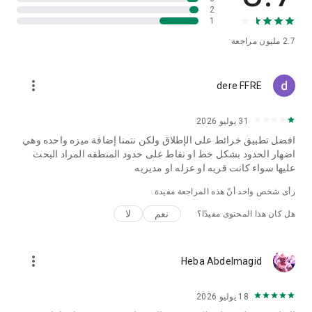
2
1
2.7 مليون
مراجعة
more_vert
dere FFRE
31 يوليو 2026
افضل تطبيق خرائط على الإطلاق ولكن نتمنا إضافة ميزه واحده وهي
اضهار الحدود بشكل خط او نقاط على حدود المنطقه المراد البحث
عليها سواء كانت قريه او عزله او مديريه
رأى شخص واحد أنّ هذه المراجعة مفيدة.
نعم
لا
هل كان هذا المحتوى مفيدًا؟
more_vert
Heba Abdelmagid
18 يوليو 2026