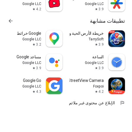
Google LLC
Google LLC
4.2
3.9
star
star
تطبيقات مشابهة
arrow_forward
خريطة الأرض الحية وعرض الشارع
Google خرائط
Google LLC
TarrySoft
3.2
3.9
star
star
الساعة
مساعد Google
Google LLC
Google LLC
3.9
3.9
star
star
Google Go
Earth 3D Map-StreetView Camera
Google LLC
Foxpoi
4.3
4.2
star
star
flag
الإبلاغ عن محتوى غير ملائم