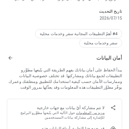
استكشاف الكوكب
"التجوّل الافتراضي".
تاريخ التحديث
15‏/07‏/2026
#4 أهمّ التطبيقات المجانية سفر وخدمات محلية
سفر وخدمات محلية
أمان البيانات
arrow_forward
يبدأ الحفاظ على أمان بياناتك بفهم الطريقة التي يتّبعها مطوِّرو
التطبيقات لجمع بياناتك ومشاركتها. قد تختلف خصوصية البيانات
وممارسات الأمان حسب كيفية استخدامك للتطبيق ومنطقتك وعمرك.
يوفّر مطوِّر التطبيقات هذه المعلومات وقد يعدِّلها بمرور الوقت.
لا تتم مشاركة أيّ بيانات مع جهات خارجية
مزيد من المعلومات
حول الآلية التي يتّبعها مطوِّرو البرامج
للإشارة إلى مشاركة بيانات المستخدمين
قد يجمع هذا التطبيق أنواع البيانات هذه