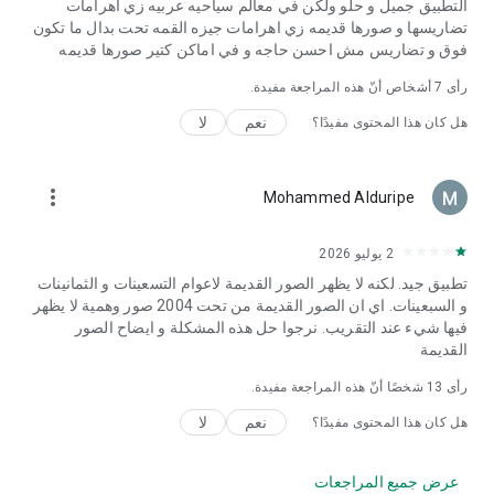
التطبيق جميل و حلو ولكن في معالم سياحيه عربيه زي اهرامات
تضاريسها و صورها قديمه زي اهرامات جيزه القمه تحت بدال ما تكون
فوق و تضاريس مش احسن حاجه و في اماكن كتير صورها قديمه
رأى
7
أشخاص أنّ هذه المراجعة مفيدة.
نعم
لا
هل كان هذا المحتوى مفيدًا؟
more_vert
Mohammed Alduripe
2 يوليو 2026
تطبيق جيد. لكنه لا يظهر الصور القديمة لاعوام التسعينات و الثمانينات
و السبعينات. اي ان الصور القديمة من تحت 2004 صور وهمية لا يظهر
فيها شيء عند التقريب. نرجوا حل هذه المشكلة و ايضاح الصور
القديمة
رأى
13
شخصًا أنّ هذه المراجعة مفيدة.
نعم
لا
هل كان هذا المحتوى مفيدًا؟
عرض جميع المراجعات