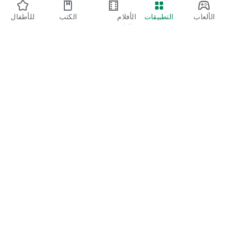
الألعاب
التطبيقات
الأفلام
الكتب
للأطفال
والتلفزيون
Google Play
Play Pass
Play Points
بطاقات الهدايا
تحصيل القيمة
سياسة رد الأموال
الأطفال والعائلة
دليل الوالدَين