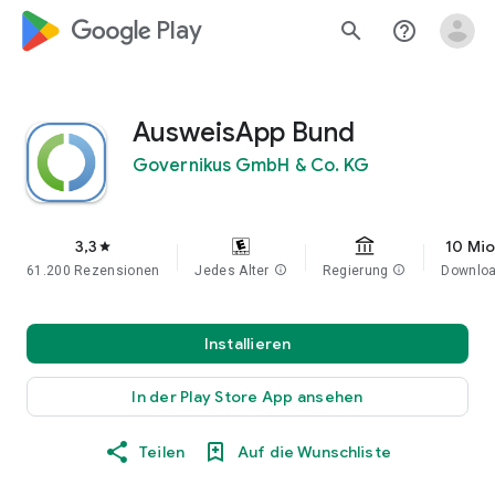
google_logo Play
search
help_outline
AusweisApp Bund
Governikus GmbH & Co. KG
3,3
10 Mio
star
61.200 Rezensionen
Jedes Alter
info
Regierung
info
Downlo
Installieren
In der Play Store App ansehen
Teilen
Auf die Wunschliste