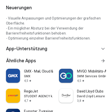
Neuerungen
- Visuelle Anpassungen und Optimierungen der grafischen
Oberfläche.
- Ein möglicher Absturz bei der Verwendung der
Barrierefreiheitsfunktionen behoben.
- Optimierung einzelner Barrierefreiheitsfunktionen.
App-Unterstützung
expand_more
Ähnliche Apps
arrow_forward
GMX - Mail, Cloud & News
MVGO: Mobilitäts-App
GMX
SWM Services GmbH
4,5
4,5
star
star
RegioJet
David Lloyd Clubs
STUDENT AGENCY k.s.
David Lloyd Leisure
4,7
3,8
star
star
Eurostar: Zugreisen & Hotel