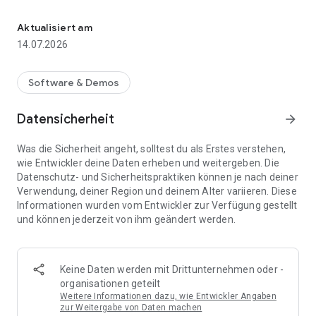
Sicher online ausweisen
www.ausweisapp.bund.de
Aktualisiert am
Prüfen Sie, ob Ihr Mobilgerät geeignet ist:
14.07.2026
https://www.ausweisapp.bund.de/mobile-geraete
Die Barrierefreiheitserklärung zur Software finden Sie unter:
Software & Demos
https://www.ausweisapp.bund.de/barrierefreiheit-app
Datensicherheit
arrow_forward
Entwickelt im Auftrag des Bundesamtes für Sicherheit in der
Informationstechnik.
Was die Sicherheit angeht, solltest du als Erstes verstehen,
wie Entwickler deine Daten erheben und weitergeben. Die
Datenschutz- und Sicherheitspraktiken können je nach deiner
Verwendung, deiner Region und deinem Alter variieren. Diese
Informationen wurden vom Entwickler zur Verfügung gestellt
und können jederzeit von ihm geändert werden.
Keine Daten werden mit Drittunternehmen oder -
organisationen geteilt
Weitere Informationen dazu, wie Entwickler Angaben
zur Weitergabe von Daten machen