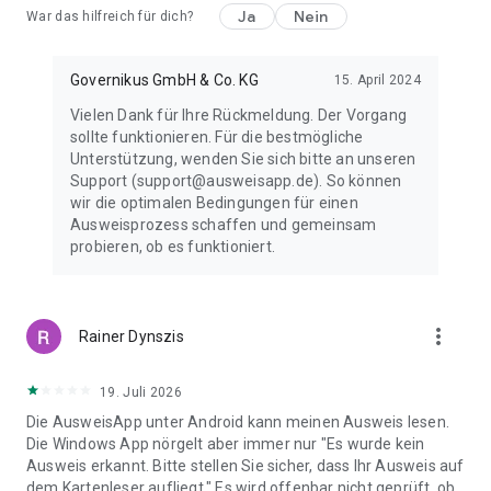
Ja
Nein
War das hilfreich für dich?
Governikus GmbH & Co. KG
15. April 2024
Vielen Dank für Ihre Rückmeldung. Der Vorgang
sollte funktionieren. Für die bestmögliche
Unterstützung, wenden Sie sich bitte an unseren
Support (support@ausweisapp.de). So können
wir die optimalen Bedingungen für einen
Ausweisprozess schaffen und gemeinsam
probieren, ob es funktioniert.
more_vert
Rainer Dynszis
19. Juli 2026
Die AusweisApp unter Android kann meinen Ausweis lesen.
Die Windows App nörgelt aber immer nur "Es wurde kein
Ausweis erkannt. Bitte stellen Sie sicher, dass Ihr Ausweis auf
dem Kartenleser aufliegt." Es wird offenbar nicht geprüft, ob