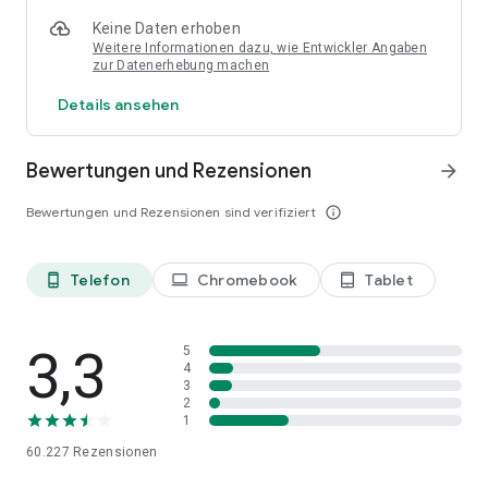
Keine Daten erhoben
Weitere Informationen dazu, wie Entwickler Angaben
zur Datenerhebung machen
Details ansehen
Bewertungen und Rezensionen
arrow_forward
Bewertungen und Rezensionen sind verifiziert
info_outline
Telefon
Chromebook
Tablet
phone_android
laptop
tablet_android
3,3
5
4
3
2
1
60.227
Rezensionen