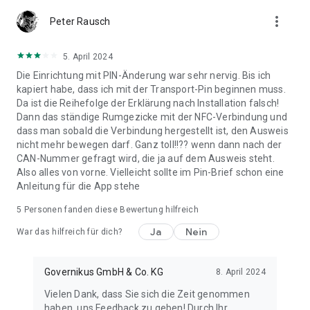
more_vert
Peter Rausch
5. April 2024
Die Einrichtung mit PIN-Änderung war sehr nervig. Bis ich
kapiert habe, dass ich mit der Transport-Pin beginnen muss.
Da ist die Reihefolge der Erklärung nach Installation falsch!
Dann das ständige Rumgezicke mit der NFC-Verbindung und
dass man sobald die Verbindung hergestellt ist, den Ausweis
nicht mehr bewegen darf. Ganz toll!!?? wenn dann nach der
CAN-Nummer gefragt wird, die ja auf dem Ausweis steht.
Also alles von vorne. Vielleicht sollte im Pin-Brief schon eine
Anleitung für die App stehe
5
Personen fanden diese Bewertung hilfreich
Ja
Nein
War das hilfreich für dich?
Governikus GmbH & Co. KG
8. April 2024
Vielen Dank, dass Sie sich die Zeit genommen
haben, uns Feedback zu geben! Durch Ihr