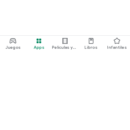
Juegos
Apps
Películas y
Libros
Infantiles
programas
Google Play
Play Pass
Play Points
Tarjetas de regalo