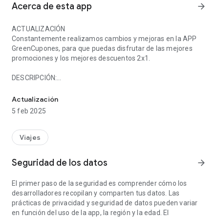
Acerca de esta app
arrow_forward
ACTUALIZACIÓN
Constantemente realizamos cambios y mejoras en la APP
GreenCupones, para que puedas disfrutar de las mejores
promociones y los mejores descuentos 2x1.
DESCRIPCIÓN:
En GreenCupones encontrarás los mejores descuentos y cupones
º Búsqueda dinámica por departamento de empresas
aliadas.
Actualización
º Botón de registro que captura y almacena información
5 feb 2025
completa del tarjetahabiente.
º Notificaciones de últimas novedades de la APP.
º Descripción de actividades de las empresas aliadas.
Viajes
º Control y registro de los cupones redimidos por los
tarjetahabientes.
Seguridad de los datos
arrow_forward
º Información de términos de uso y vigencias de los cupones.
º Métricas, control y seguimiento de redención de cupones
El primer paso de la seguridad es comprender cómo los
para las empresas aliadas.
desarrolladores recopilan y comparten tus datos. Las
º Geo-Localizada de las empresas aliadas en google maps.
prácticas de privacidad y seguridad de datos pueden variar
º Perfil de las empresas aliadas con descripción de
en función del uso de la app, la región y la edad. El
productos, servicios ofrecidos, enlaces a la página web o