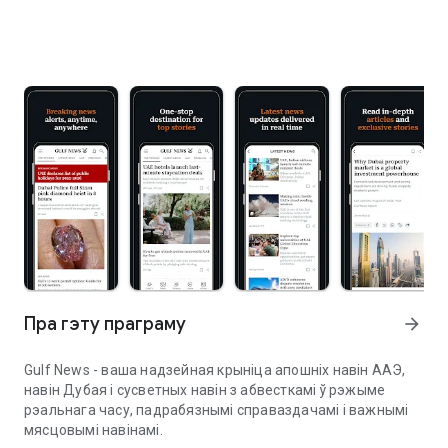
Пра гэту праграму
arrow_forward
Gulf News - ваша надзейная крыніца апошніх навін ААЭ,
навін Дубая і сусветных навін з абвесткамі ў рэжыме
рэальнага часу, падрабязнымі справаздачамі і важнымі
мясцовымі навінамі.