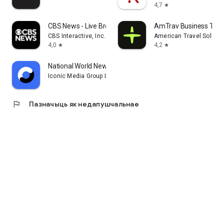
4,7
star
CBS News - Live Breaking News
AmTrav Business Trav
CBS Interactive, Inc.
American Travel Solutio
4,0
4,2
star
star
National World News
Iconic Media Group Limited
flag
Пазначыць як недапушчальнае