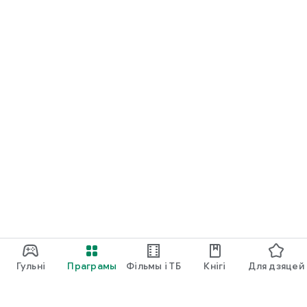
Гульні
Праграмы
Фільмы і ТБ
Кнігі
Для дзяцей