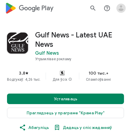
google_logo Play
search
help_outline
Gulf News - Latest UAE
News
Gulf News
Утрымлівае рэкламу
3,8
100 тыс.+
star
Водгукаў: 4,26 тыс.
Для ўсіх
info
Спампоўванні
Усталяваць
Праглядзець у праграме "Крама Play"
Абагуліць
Дадаць у спіс жаданняў