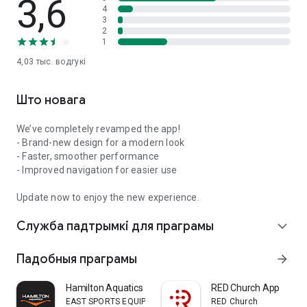
3,6
4
3
2
1
4,03 тыс.
водгукі
Што новага
We’ve completely revamped the app!
- Brand-new design for a modern look
- Faster, smoother performance
- Improved navigation for easier use
Update now to enjoy the new experience.
Служба падтрымкі для праграмы
expand_more
Падобныя праграмы
arrow_forward
Hamilton Aquatics
RED Church App
EAST SPORTS EQUIPMENT ARTICLES & SERVICES L.L.C
RED Church