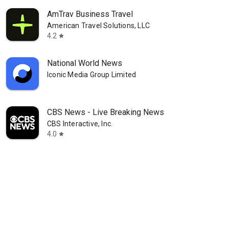
AmTrav Business Travel
American Travel Solutions, LLC
4.2
star
National World News
Iconic Media Group Limited
CBS News - Live Breaking News
CBS Interactive, Inc.
4.0
star