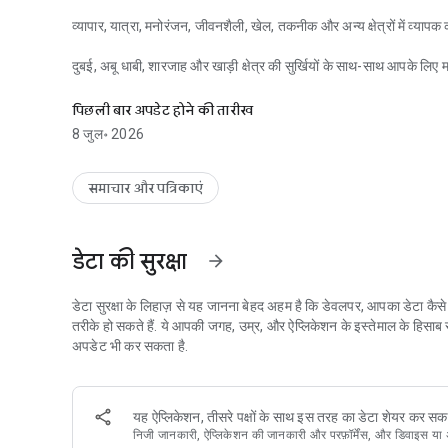
व्यापार, यात्रा, मनोरंजन, जीवनशैली, खेल, तकनीक और अन्य क्षेत्रों में व्यापक
दुबई, अबू धाबी, शारजाह और खाड़ी क्षेत्र की सुर्खियों के साथ-साथ आपके लिए मह
ब्रेकिंग न्यूज़ अलर्ट, विश्व अपडेट और यूएई की सुर्खियाँ आपकी उंगलियों पर।
विशेषताएँ
पिछली बार अपडेट होने की तारीख
• ब्रेकिंग न्यूज़ सूचनाएँ जो यूएई और दुनिया के तुरंत अपडेट देती हैं।
8 जुल॰ 2026
• यूएई, खाड़ी और दुनिया के सभी क्षेत्रों की पूरी ख़बरें।
• यूएई में दैनिक मूल्य परिवर्तन और ऐतिहासिक रुझानों के साथ लाइव सोने की द
• सभी अमीरात और खाड़ी देशों के लिए सटीक प्रार्थना समय।
समाचार और पत्रिकाएं
• आज के पूर्वानुमान के साथ यूएई के शहरों के लिए मौसम अपडेट।
• ज़मीनी रिपोर्ट, साक्षात्कार और व्याख्याओं वाले स्थानीय वीडियो।
• व्यापार, संस्कृति और अन्य विषयों पर गहन चर्चाओं वाले आकर्षक पॉडकास्ट।
डेटा की सुरक्षा
arrow_forward
• ग्रेच्युटी कैलकुलेटर जो आपको यूएई के श्रम नियमों के आधार पर सेवा समाप्ति
• उन खबरों को बुकमार्क करें जिन्हें आप सहेजना चाहते हैं और कभी भी दोबारा पढ़
डेटा सुरक्षा के लिहाज़ से यह जानना बेहद अहम है कि डेवलपर, आपका डेटा कै
ब्रेकिंग न्यूज़ नोटिफिकेशन, विश्व समाचार विश्लेषण और यूएई की सभी ज़रूरी जा
तरीके हो सकते हैं. ये आपकी जगह, उम्र, और ऐप्लिकेशन के इस्तेमाल के हिसा
विश्वसनीय रिपोर्टिंग और रीयल-टाइम अपडेट के साथ आगे रहें।
अपडेट भी कर सकता है.
यह ऐप्लिकेशन, तीसरे पक्षों के साथ इस तरह का डेटा शेयर कर सक
निजी जानकारी, ऐप्लिकेशन की जानकारी और परफ़ॉर्मेंस, और डिवाइस या