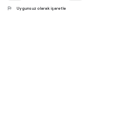
flag
Uygunsuz olarak işaretle