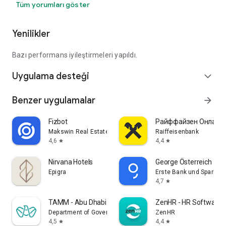
Tüm yorumları göster
Yenilikler
Bazı performans iyileştirmeleri yapıldı.
Uygulama desteği
expand_more
Benzer uygulamalar
arrow_forward
Fizbot
Райффайзен Онлайн 
Makswin Real Estate Technologies
Raiffeisenbank
4,6
4,4
star
star
Nirvana Hotels
George Österreich
Epigra
Erste Bank und Sparkas
4,7
star
TAMM - Abu Dhabi Government
ZenHR - HR Software
Department of Government Enablement
ZenHR
4,5
4,4
star
star