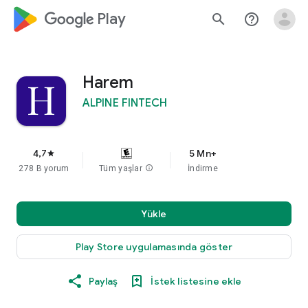
google_logo Play
search
help_outline
Harem
ALPINE FINTECH
4,7
5 Mn+
star
278 B yorum
Tüm yaşlar
info
İndirme
Yükle
Play Store uygulamasında göster
Paylaş
İstek listesine ekle