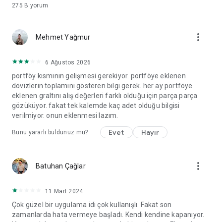
275 B
yorum
more_vert
Mehmet Yağmur
6 Ağustos 2026
portföy kısmının gelişmesi gerekiyor. portföye eklenen
dövizlerin toplamını gösteren bilgi gerek. her ay portföye
eklenen graltını alış değerleri farklı olduğu için parça parça
gözüküyor. fakat tek kalemde kaç adet olduğu bilgisi
verilmiyor. onun eklenmesi lazım.
Evet
Hayır
Bunu yararlı buldunuz mu?
more_vert
Batuhan Çağlar
11 Mart 2024
Çok güzel bir uygulama idi çok kullanışlı. Fakat son
zamanlarda hata vermeye başladı. Kendi kendine kapanıyor.