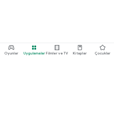
Oyunlar
Uygulamalar
Filmler ve TV
Kitaplar
Çocuklar
Google Play
Play Pass
Play Puanları