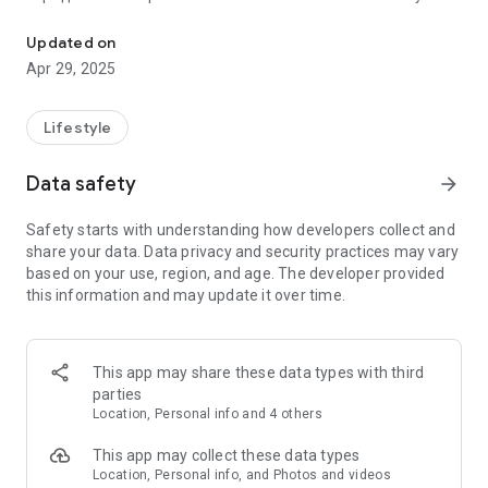
Добро пожаловать в уникальный мир эмоций других людей!
жизненный опыт
Updated on
✨ А также о том, как и в каких ситуациях люди
Apr 29, 2025
оказываются в негативных эмоциональных состояниях:
агрессия, обида, само-обесценивание, отвращение и т.д.
Ты сможешь поддержать или попробовать проникнуться
Lifestyle
их опытом
Data safety
arrow_forward
✨ Уникальная коллекция тщательно отобранных идей
для получения положительных эмоций от команды
Safety starts with understanding how developers collect and
Havemotion (идеи-эмоции)
share your data. Data privacy and security practices may vary
based on your use, region, and age. The developer provided
✨ Возможность поделиться историями из жизни: где, как
this information and may update it over time.
и от чего возникали твои сильные эмоции. Мы создали
безопасное и теплое пространство для общения на тему
эмоциональных состояний
This app may share these data types with third
✨ Шанс найти близких по духу людей с похожими
parties
чувствами или получить поддержку
Location, Personal info and 4 others
✨ Курсы от экспертов, на тему того, как стать счастливее,
This app may collect these data types
и получать больше радости от жизни. Ты научишься
Location, Personal info, and Photos and videos