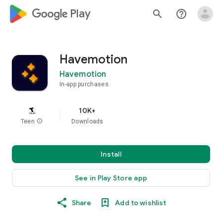
google_logo Play
search
help_outline
Havemotion
Havemotion
In-app purchases
10K+
Teen
info
Downloads
Install
See in Play Store app
Share
Add to wishlist