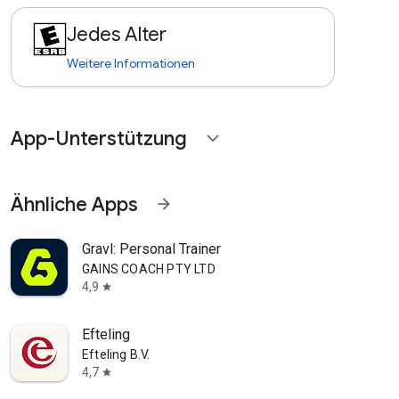
Jedes Alter
Weitere Informationen
App-Unterstützung
expand_more
Ähnliche Apps
arrow_forward
Gravl: Personal Trainer
GAINS COACH PTY LTD
4,9
star
Efteling
Efteling B.V.
4,7
star