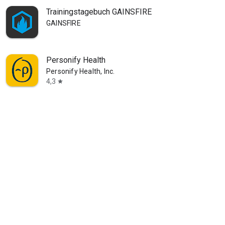
Trainingstagebuch GAINSFIRE
GAINSFIRE
Personify Health
Personify Health, Inc.
4,3
star