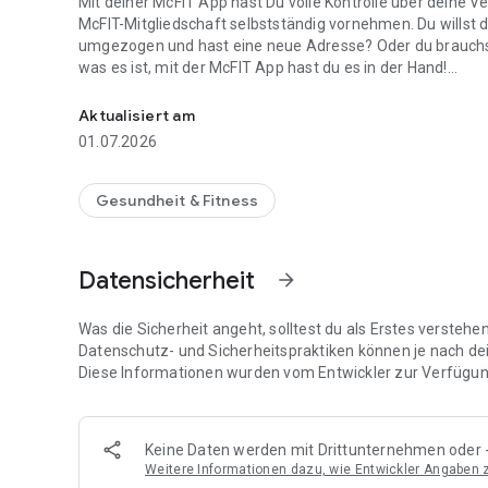
Mit deiner McFIT App hast Du volle Kontrolle über deine 
McFIT-Mitgliedschaft selbstständig vornehmen. Du willst
umgezogen und hast eine neue Adresse? Oder du brauchst 
was es ist, mit der McFIT App hast du es in der Hand!
McFIT Member App
McFIT+ ist dein Treueprogramm
Aktualisiert am
01.07.2026
Die App ist auch die Eintrittskarte zu unserem Treueprog
bis, kommst du als Bronze-, Silber-, Gold-, Platin- oder D
Zusatzleistungen, die du individuell einlösen kannst: Du 
Gesundheit & Fitness
mitbringen oder in allen McFIT-Studios in Europa trainiere
du, denn wir finden, Treue sollte belohnt werden!
Datensicherheit
arrow_forward
Was die Sicherheit angeht, solltest du als Erstes versteh
Datenschutz- und Sicherheitspraktiken können je nach de
Diese Informationen wurden vom Entwickler zur Verfügung
Keine Daten werden mit Drittunternehmen oder -
Weitere Informationen dazu, wie Entwickler Angaben