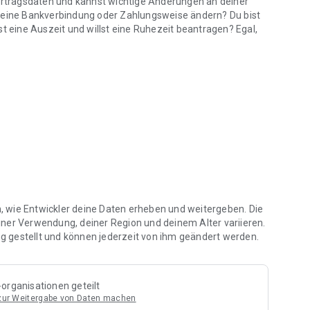
Vertragsdaten und kannst wichtige Änderungen an deiner
 deine Bankverbindung oder Zahlungsweise ändern? Du bist
eine Auszeit und willst eine Ruhezeit beantragen? Egal,
ramm. Je nachdem, wie lange Du schon Mitglied bei McFIT
iamant-Mitglied in den Genuss von exklusiven
kannst zum Beispiel deine Freunde kostenlos zum Training
n. Je länger du Mitglied bist, desto mehr Vorteile bekommst
en, wie Entwickler deine Daten erheben und weitergeben. Die
iner Verwendung, deiner Region und deinem Alter variieren.
 gestellt und können jederzeit von ihm geändert werden.
organisationen geteilt
 zur Weitergabe von Daten machen