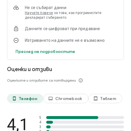
Бележки за посещенията:
Добавете лесно изчерпателни
Не се събират данни
бележки за посещенията, включително текст,
Научете повече
за това, как програмистите
изображение и/или записано аудио.
декларират събирането
Съобщения:
Комуникирайте с вашата агенция в реално
време чрез центъра за съобщения на приложението.
Данните се шифроват при предаване
Отказ от отговорност: Мобилното приложение
Изтриването на данните не е възможно
HHAeXchange изисква активна интернет връзка (3G, 4G
или WiFi).
Преглед на подробностите
Оценки и отзиви
Оценките и отзивите са потвърдени
info_outline
Телефон
Chromebook
Таблет
phone_android
laptop
tablet_android
4,1
5
4
3