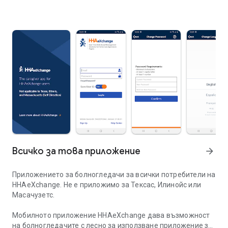
Всичко за това приложение
arrow_forward
Приложението за болногледачи за всички потребители на
HHAeXchange. Не е приложимо за Тексас, Илинойс или
Масачузетс.
Мобилното приложение HHAeXchange дава възможност
на болногледачите с лесно за използване приложение за