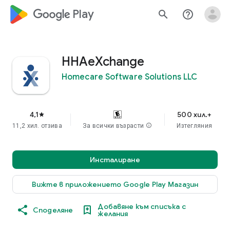
google_logo Play
search
help_outline
HHAeXchange
Homecare Software Solutions LLC
4,1
500 хил.+
star
11,2 хил. отзива
За всички възрасти
info
Изтегляния
Инсталиране
Вижте в приложението Google Play Магазин
Добавяне към списъка с
Споделяне
желания