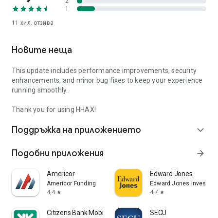
2
1
11 хил.
отзива
Новите неща
This update includes performance improvements, security
enhancements, and minor bug fixes to keep your experience
running smoothly.
Thank you for using HHAX!
Поддръжка на приложението
expand_more
Подобни приложения
arrow_forward
Americor
Edward Jones
Americor Funding
Edward Jones Investme
4,4
4,7
star
star
Citizens Bank Mobile Banking
SECU