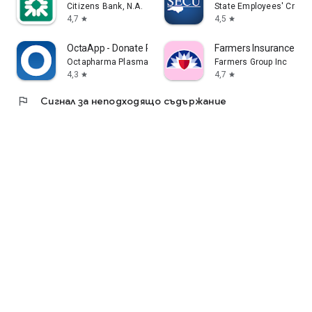
Citizens Bank, N.A.
State Employees' Credit
4,7
4,5
star
star
OctaApp - Donate Plasma
Farmers Insurance Inc.
Octapharma Plasma Inc.
Farmers Group Inc
4,3
4,7
star
star
flag
Сигнал за неподходящо съдържание