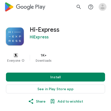
google_logo Play
search
help_outline
Hi-Express
HiExpress
1K+
Everyone
info
Downloads
Install
See in Play Store app
Share
Add to wishlist