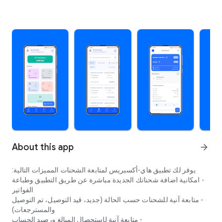
About this app
arrow_forward
يوفر لك تطبيق هاي-أكسبريس لمتابعة الشحنات المميزات التالية:
- امكانية اضافة شحناتك الجديدة مباشرة عن طريق التطبيق وطباعة
الفواتير
- متابعة آنية للشحنات حسب الحالة (جديد، قيد التوصيل، تم التوصيل
والمسترجعات)
- متابعة آنية لإستحصال المبالغ ورصيد الحساب