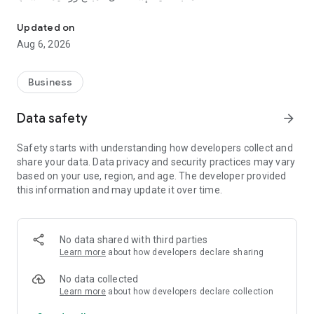
دارة شحناتك مع هاي-أكسبريس من موبايلك، بسهولة وسرعة ومن أي مكان
- تاريخ النشاطات لكل طلبية حيث تستطيع مشاهدة جميع التحركات
لشحناتك حسب التواريخ
Updated on
- مطابقة التسديدات عبر فواتير التسديد مع امكانية الطباعة مباشرة
Aug 6, 2026
من التطبيق
- اشعارات آنية عند شحن واستحصال الشحنات
Business
شركة هاي-أكسبريس للشحن السريع والحلول اللوجستية هي شركة
نامية مرتكزة على التقنيات الحديثة والكفاءة التشغيلية، تقدم خدمات
Data safety
arrow_forward
الشحن السريع للشركات والتجار في جميع أنحاء العراق. تتميز هاي-
أكسبريس مند تأسيسها بالدقة والحرفية، وتتبع الشركة أسس منهجية
Safety starts with understanding how developers collect and
وتقنيات حديثة في تطوير أعمالها، ولتحقيق النمو المدروس في متابعة
share your data. Data privacy and security practices may vary
هدفها في أن تكون أكبر مجهز للخدمة في العراق
based on your use, region, and age. The developer provided
this information and may update it over time.
No data shared with third parties
Learn more
about how developers declare sharing
No data collected
Learn more
about how developers declare collection