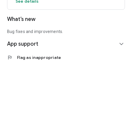
See details
What’s new
Bug fixes and improvements.
App support
expand_more
flag
Flag as inappropriate