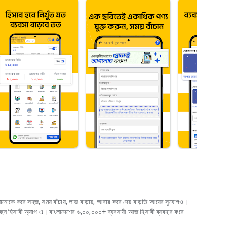
 চালানোকে করে সহজ, সময় বাঁচায়, লাভ বাড়ায়, আবার করে দেয় বাড়তি আয়ের সুযোগও।
চ্ছেন হিসাবী অ্যাপ এ। বাংলাদেশের ৬,০০,০০০+ ব্যবসায়ী আজ হিসাবী ব্যবহার করে