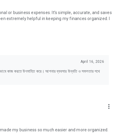
sonal or business expenses. It’s simple, accurate, and saves
een extremely helpful in keeping my finances organized. I
igned to help (sheba) you grow your business and increase
abpati accounts and create a digital tallykhata for your
 track dues, expenses, and all financial transactions, all
April 16, 2026
্ষভাবে কাজ করতে উৎসাহিত করে। আপনার ব্যবসার উন্নতি ও সফলতার পথে
more_vert
has made my business so much easier and more organized.