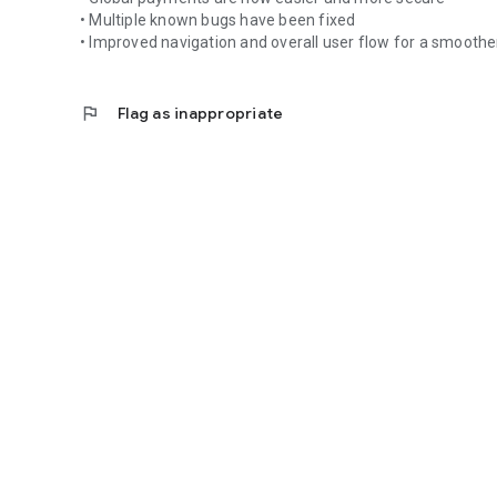
• Multiple known bugs have been fixed
• Improved navigation and overall user flow for a smooth
flag
Flag as inappropriate