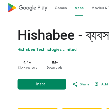
google_logo Play
Games
Apps
Movies & 
Hishabee - ব্যবসা
Hishabee Technologies Limited
4.4
1M+
star
13.4K reviews
Downloads
Install
Share
Add 