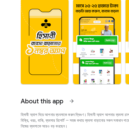
About this app
arrow_forward
হিসাবী অ্যাপ দিয়ে আপনার ব্যবসাকে করুন দ্বিগুণ। হিসাবী অ্যাপ আপনার ব্যবসা
বিক্রি, খরচ, বাকি, ব্যবসার রিপোর্ট — সহজ কথায় ব্যবসা বাড়ানোর সকল সমাধান পা
নিজের ব্যবসাকে আরও বড় করছেন।