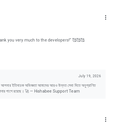
more_vert
ে স্টক করতে হবে সেটারও ট্র্যাক রাখতে পারবেন।
Thank you very much to the developers!" 🥰🥰🥰
নার নিজস্ব ই-কমার্স সাইট এবং অ্যাপ তৈরি করে ব্যবসায় আরও আয় আনুন।
July 19, 2026
র্ণ। আপনার ইতিবাচক অভিজ্ঞতা আমাদের আরও উন্নত সেবা দিতে অনুপ্রাণিত
পার্জন করুন।
ময় আপনার পাশে রয়েছে। 🚀 — Hishabee Support Team
more_vert
ার সার্ভিস টিম।