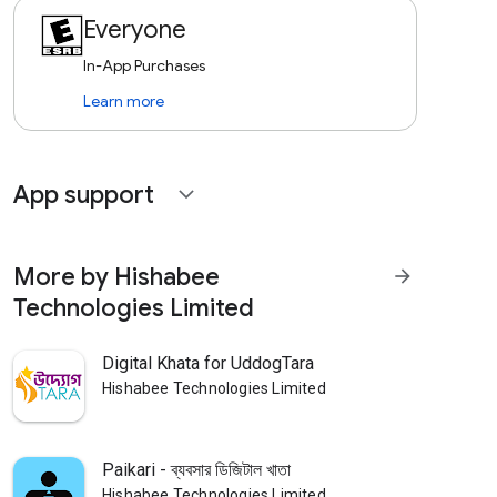
Everyone
In-App Purchases
Learn more
App support
expand_more
More by Hishabee
arrow_forward
Technologies Limited
Digital Khata for UddogTara
Hishabee Technologies Limited
Paikari - ব্যবসার ডিজিটাল খাতা
Hishabee Technologies Limited