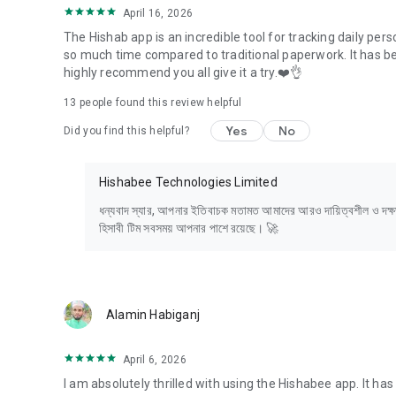
April 16, 2026
-হিসাবী ওয়েবসাইট: https://hishabee.io/
​The Hishab app is an incredible tool for tracking daily per
-কল সেন্টারঃ +8809638011199
so much time compared to traditional paperwork. ​It has b
-ইমেইল: support@hishabee.io
highly recommend you all give it a try.❤️👌
Hishabee is a user-friendly business management app des
13
people found this review helpful
profits. With Hishabee, you can easily manage all your hish
business. It acts as your personal manager, enabling you to
Yes
No
Did you find this helpful?
from your phone.
Hishabee Technologies Limited
ধন্যবাদ স্যার, আপনার ইতিবাচক মতামত আমাদের আরও দায়িত্বশীল ও দক
হিসাবী টিম সবসময় আপনার পাশে রয়েছে। 🚀
Alamin Habiganj
April 6, 2026
I am absolutely thrilled with using the Hishabee app. It 