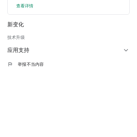
查看详情
香港会议展览中心（管理）有限公司（简称「会展管理公司」）
是一间专业的私营管理营运公司，专责会展中心的日常营运。会
展管理公司乃周大福创建有限公司（「周大福创建」；香港股份
新变化
代号：659）的成员。
技术升级
应用支持
expand_more
flag
举报不当内容