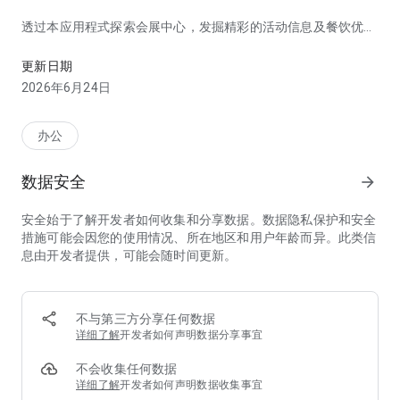
透过本应用程式探索会展中心，发掘精彩的活动信息及餐饮优
探索香港会议展览中心，发掘精彩的活动资讯及餐饮优惠。
惠。
更新日期
主要功能：
2026年6月24日
- 发掘会展中心今日及即将举行的活动。当你身处会展中心内并
开启「定位服务」功能，可实时查看会展中心今日活动信息。
办公
- 一览会展中心的餐饮选择，发掘各类美馔佳肴。不要错过「食
在会展中心」的最新餐饮优惠。
数据安全
arrow_forward
- 网上餐厅订座、遥距取号及外卖自取订餐服务。
- 遥距取号：预先遥距取号，节省轮候时间。
安全始于了解开发者如何收集和分享数据。数据隐私保护和安全
- 管理会展FUN分赏计划会员账户，于会展中心餐厅消费赚取会
措施可能会因您的使用情况、所在地区和用户年龄而异。此类信
展FUN分，查阅及兑换会员尊享礼遇。
息由开发者提供，可能会随时间更新。
- 开启「通知」功能以获取会展中心的实时活动及场地信息，以
及餐饮优惠。
透过各种地图应用程式搜寻前往会展中心的路线。
- 查看邻近会展中心的会展广场停车场（港湾道）及博览道中停
不与第三方分享任何数据
车场（连接香港会议展览中心二期）的位置及收费详情。
详细了解
开发者如何声明数据分享事宜
- 更快捷及方便地搜寻会展中心的场地及餐厅位置。
不会收集任何数据
本应用程式支援英文、繁体及简体中文。
详细了解
开发者如何声明数据收集事宜