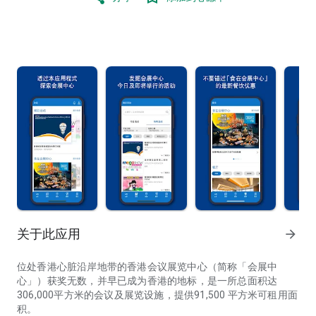
关于此应用
arrow_forward
位处香港心脏沿岸地带的香港会议展览中心（简称「会展中
心」）获奖无数，并早已成为香港的地标，是一所总面积达
306,000平方米的会议及展览设施，提供91,500 平方米可租用面
积。