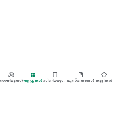
റെസ്‌പോൺസ് ടിക്കറ്റ് സംവിധാനം വഴിയോ ഞങ്ങൾക്ക്
പരിചയസമ്പന്നരായ ഉപഭോക്തൃ സേവന
പ്രൊഫഷണലുകൾ ലഭ്യമാണ്. ഞങ്ങളുമായുള്ള നിങ്ങളുടെ
ഷോപ്പിംഗ് അനുഭവത്തിന്റെ തുടക്കം മുതൽ അവസാനം വരെ,
നിങ്ങളെ സന്തോഷിപ്പിക്കാൻ ഞങ്ങൾ പ്രതിജ്ഞാബദ്ധരാണ്.
❥ ഇതുപോലുള്ള വിഭാഗങ്ങളിൽ വാങ്ങുകയും വിൽക്കുകയും
ചെയ്യുക:
വിവാഹ വസ്ത്രങ്ങൾ
മണവാട്ടി വസ്ത്രങ്ങൾ
വധുവിന്റെ അമ്മ വസ്ത്രങ്ങൾ
പ്രോം വസ്ത്രങ്ങൾ
കോക്ടെയ്ൽ വസ്ത്രങ്ങളും ഔപചാരിക വസ്ത്രങ്ങളും
ആക്സസറികൾ
ഷൂസ്
ഗെയിമുകൾ
ആപ്പുകൾ
സിനിമയും
പുസ്‌തകങ്ങൾ
കുട്ടികള്‍‌
ടിവിഷോയും
❤ ഞങ്ങളെ എങ്ങനെ ബന്ധപ്പെടാം?
ഇമെയിൽ: service@jjshouse.com
സോഷ്യൽ മീഡിയ:
https://www.facebook.com/JJsHousecom/
https://www.pinterest.com/jjshouse/