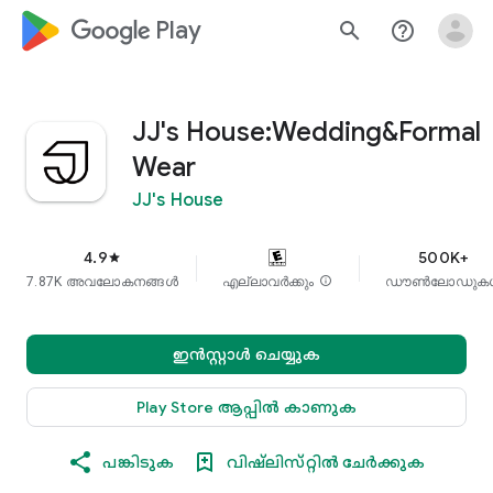
google_logo Play
search
help_outline
JJ's House:Wedding&Formal
Wear
JJ's House
4.9
500K+
star
7.87K അവലോകനങ്ങൾ
എല്ലാവർക്കും
info
ഡൗൺലോഡുക
ഇൻസ്റ്റാൾ ചെയ്യുക
Play Store ആപ്പിൽ കാണുക
പങ്കിടുക
വിഷ്‌ലിസ്‌റ്റിൽ ചേർക്കുക