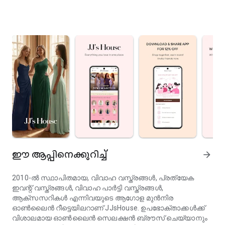
ഈ ആപ്പിനെക്കുറിച്ച്
arrow_forward
2010-ൽ സ്ഥാപിതമായ, വിവാഹ വസ്ത്രങ്ങൾ, പ്രത്യേക
ഇവന്റ് വസ്ത്രങ്ങൾ, വിവാഹ പാർട്ടി വസ്ത്രങ്ങൾ,
ആക്സസറികൾ എന്നിവയുടെ ആഗോള മുൻനിര
ഓൺലൈൻ റീട്ടെയിലറാണ് JJsHouse. ഉപഭോക്താക്കൾക്ക്
വിശാലമായ ഓൺലൈൻ സെലക്ഷൻ ബ്രൗസ് ചെയ്യാനും