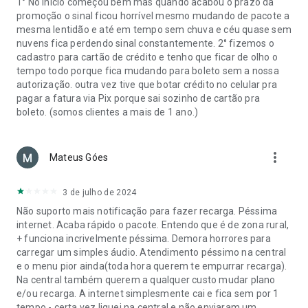
1° No início começou bem mas quando acabou o prazo da
promoção o sinal ficou horrível mesmo mudando de pacote a
mesma lentidão e até em tempo sem chuva e céu quase sem
nuvens fica perdendo sinal constantemente. 2° fizemos o
cadastro para cartão de crédito e tenho que ficar de olho o
tempo todo porque fica mudando para boleto sem a nossa
autorização. outra vez tive que botar crédito no celular pra
pagar a fatura via Pix porque sai sozinho de cartão pra
boleto. (somos clientes a mais de 1 ano.)
more_vert
Mateus Góes
3 de julho de 2024
Não suporto mais notificação para fazer recarga. Péssima
internet. Acaba rápido o pacote. Entendo que é de zona rural,
+ funciona incrivelmente péssima. Demora horrores para
carregar um simples áudio. Atendimento péssimo na central
e o menu pior ainda(toda hora querem te empurrar recarga).
Na central também querem a qualquer custo mudar plano
e/ou recarga. A internet simplesmente cai e fica sem por 1
tempo - certa vez liguei na central e não enviaram um