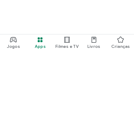
Jogos
Apps
Filmes e TV
Livros
Crianças
Google Play
Play Pass
Pontos do Play Points
Vales-presente
Resgatar