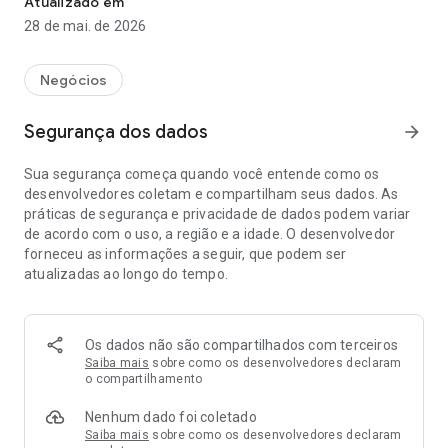
Atualizado em
aberto
28 de mai. de 2026
Possibilidade de alterar forma de recepção da fatura para o
seu e-mail
Verificar saldo de recarga disponível e também opção de
Negócios
compra
Informações de consumo da franquia principal, da franquia
Segurança dos dados
arrow_forward
extra – em bytes e em dias para renovação
Histórico de consumo da franquia
Sua segurança começa quando você entende como os
Status da otimização de vídeo e possibilidade de alteração
desenvolvedores coletam e compartilham seus dados. As
entre DVD e HD
práticas de segurança e privacidade de dados podem variar
Abertura de atendimento pelo aplicativo
de acordo com o uso, a região e a idade. O desenvolvedor
Histórico dos protocolos de atendimento
forneceu as informações a seguir, que podem ser
Visualização de endereços
atualizadas ao longo do tempo.
Autenticação por digital
Download do contrato
Os dados não são compartilhados com terceiros
Saiba mais
sobre como os desenvolvedores declaram
o compartilhamento
Nenhum dado foi coletado
Saiba mais
sobre como os desenvolvedores declaram