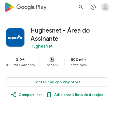
google_logo Play
search
help_outline
Hughesnet - Área do
Assinante
HughesNet
3,0
500 mil+
star
3,16 mil avaliações
Todos
info
downloads
Conferir no app Play Store
Compartilhar
Adicionar à lista de desejos