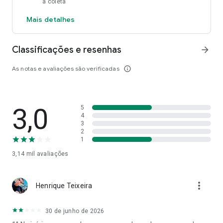
a coleta
Mais detalhes
Classificações e resenhas
arrow_forward
As notas e avaliações são verificadas
info_outline
3,0
5
4
3
2
1
3,14 mil
avaliações
more_vert
Henrique Teixeira
30 de junho de 2026