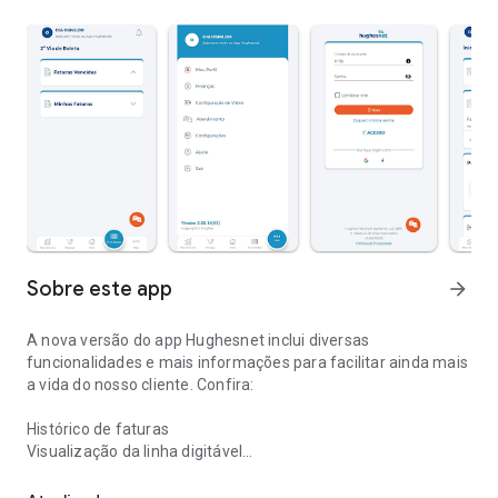
Sobre este app
arrow_forward
A nova versão do app Hughesnet inclui diversas
funcionalidades e mais informações para facilitar ainda mais
a vida do nosso cliente. Confira:
Histórico de faturas
Visualização da linha digitável
Área do Assinante Hughesnet - acesse sua conta, veja sua franqu
Emissão da segunda via do boleto
Data de vencimento do boleto, valor e número de dias em