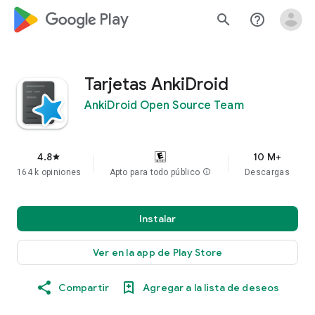
google_logo Play
search
help_outline
Tarjetas AnkiDroid
AnkiDroid Open Source Team
4.8
10 M+
star
164 k opiniones
Apto para todo público
info
Descargas
Instalar
Ver en la app de Play Store
Compartir
Agregar a la lista de deseos