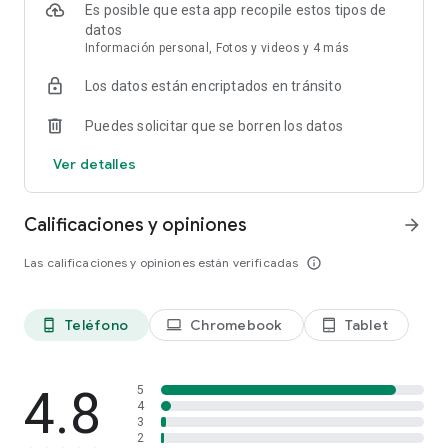
• contenidos de tarjeta soportados: texto, imágenes, sonidos,
Es posible que esta app recopile estos tipos de
LaTeX
datos
• repaso espaciado (algoritmo de SuperMemo 2)
Información personal, Fotos y videos y 4 más
• integración de texto a voz
Los datos están encriptados en tránsito
• más de 6000 mazos prediseñados
• widget de progreso
Puedes solicitar que se borren los datos
• estadísticas detalladas
• sincronización con AnkiWeb
Ver detalles
• código abierto
★ Características adicionales:
Calificaciones y opiniones
arrow_forward
• escribir las respuestas (opcional)
• pizarra
Las calificaciones y opiniones están verificadas
info_outline
• editor/creador de tarjetas
• explorador de tarjetas
• diseño para tablet
Teléfono
Chromebook
Tablet
phone_android
laptop
tablet_android
• importar archivos de colección existentes (vía Anki
Escritorio)
• integración con diccionarios (ColorDict, GoldenDict, Leo.org,
Aedict, diversos diccionarios online)
4.8
5
• agregar tarjetas al seleccionar contenido desde otras
4
3
aplicaciones como diccionarios
2
• soporte para fuentes personalizadas