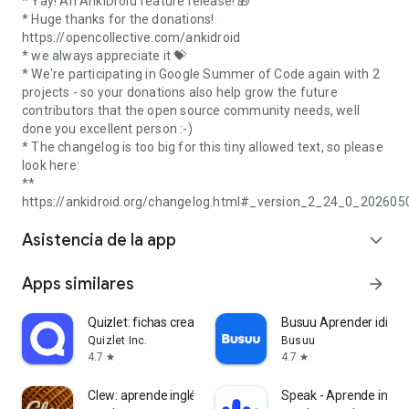
* Yay! An AnkiDroid feature release! 🎁
* Huge thanks for the donations!
https://opencollective.com/ankidroid
* we always appreciate it 💝
* We're participating in Google Summer of Code again with 2
projects - so your donations also help grow the future
contributors that the open source community needs, well
done you excellent person :-)
* The changelog is too big for this tiny allowed text, so please
look here:
**
https://ankidroid.org/changelog.html#_version_2_24_0_202605
Asistencia de la app
expand_more
Apps similares
arrow_forward
Quizlet: fichas creadas con IA
Busuu Aprender idioma
Quizlet Inc.
Busuu
4.7
4.7
star
star
Clew: aprende inglés leyendo
Speak - Aprende inglé