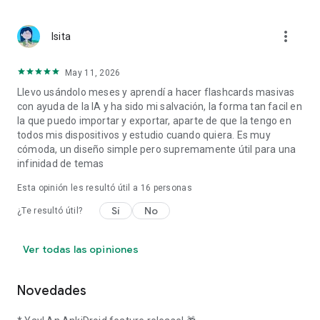
more_vert
Isita
May 11, 2026
Llevo usándolo meses y aprendí a hacer flashcards masivas
con ayuda de la IA y ha sido mi salvación, la forma tan facil en
la que puedo importar y exportar, aparte de que la tengo en
todos mis dispositivos y estudio cuando quiera. Es muy
cómoda, un diseño simple pero supremamente útil para una
infinidad de temas
Esta opinión les resultó útil a
16
personas
Sí
No
¿Te resultó útil?
Ver todas las opiniones
Novedades