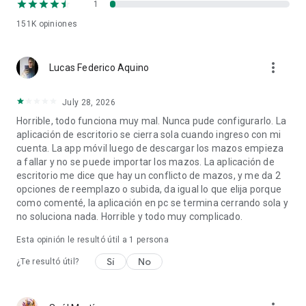
1
• completo sistema de copias de seguridad
151K
opiniones
• navegación por gestos, toques, agitado
• totalmente personalizable
• manejo de mazos dinámicos
more_vert
• modo noche
Lucas Federico Aquino
• traducido a 27 idiomas
• todas las versiones anteriores de AnkiDroid pueden
July 28, 2026
descargarse desde el sitio Web
Horrible, todo funciona muy mal. Nunca pude configurarlo. La
aplicación de escritorio se cierra sola cuando ingreso con mi
cuenta. La app móvil luego de descargar los mazos empieza
a fallar y no se puede importar los mazos. La aplicación de
escritorio me dice que hay un conflicto de mazos, y me da 2
opciones de reemplazo o subida, da igual lo que elija porque
como comenté, la aplicación en pc se termina cerrando sola y
no soluciona nada. Horrible y todo muy complicado.
Esta opinión le resultó útil a 1 persona
Sí
No
¿Te resultó útil?