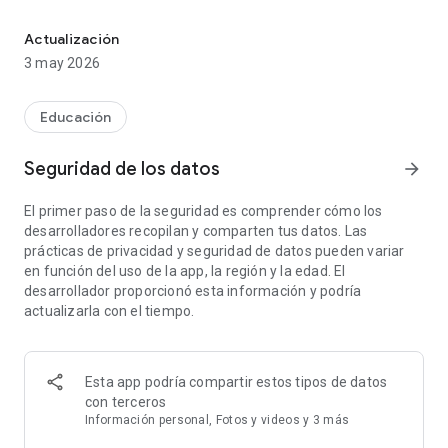
Memoriza eficazmente cualquier cosa con Ankidroid!
AnkiDroid te permite aprender tarjetas de manera eficiente,
Actualización
mostrándotelas justo antes de que se te olviden. Es
3 may 2026
totalmente compatible con el software de repaso espaciado
Anki (incluyendo sincronización), que está disponible para
Windows, Linux y MacOS.
Educación
Estudia todo tipo de cosas donde y cuando quieras.
Seguridad de los datos
arrow_forward
¡Aprovecha los tiempos muertos en los viajes en autobús, en
las colas de los supermercados o en cualquier otra situación
El primer paso de la seguridad es comprender cómo los
de espera!
desarrolladores recopilan y comparten tus datos. Las
prácticas de privacidad y seguridad de datos pueden variar
Crea tus propios mazos de tarjetas o descarga mazos
en función del uso de la app, la región y la edad. El
gratuitos creados para muchos idiomas y temas (hay más de
desarrollador proporcionó esta información y podría
6.000 disponibles).
actualizarla con el tiempo.
Añade material a través de la aplicación de escritorio Anki o
directamente mediante Ankidroid. ¡La aplicación soporta
incluso la creación de material de forma automática a partir
Esta app podría compartir estos tipos de datos
de un diccionario!
con terceros
Información personal, Fotos y videos y 3 más
★ Características principales: