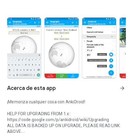
Acerca de esta app
arrow_forward
¡Memoriza cualquier cosa con AnkiDroid!
HELP FOR UPGRADING FROM 1.x:
https://code.google.com/p/ankidroid/wiki/Upgrading
ALL DATA IS BACKED UP ON UPGRADE, PLEASE READ LINK
ABOVE.