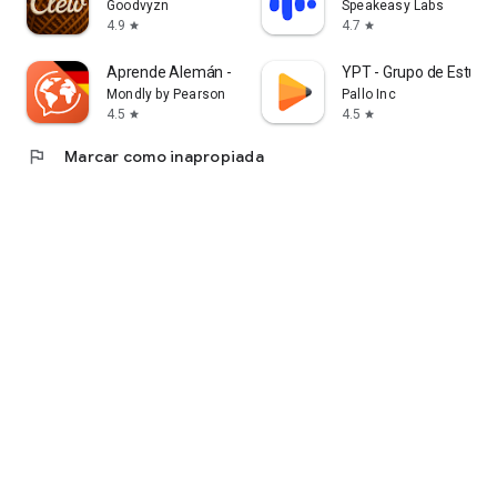
Goodvyzn
Speakeasy Labs
4.9
4.7
star
star
Aprende Alemán - Habla Alemán
YPT - Grupo de Estudi
Mondly by Pearson
Pallo Inc
4.5
4.5
star
star
flag
Marcar como inapropiada