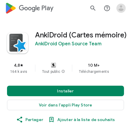
google_logo Play
search
help_outline
AnkiDroid (Cartes mémoire)
AnkiDroid Open Source Team
4,8
10 M+
star
164 k avis
Tout public
info
Téléchargements
Installer
Voir dans l'appli Play Store
Partager
Ajouter à la liste de souhaits