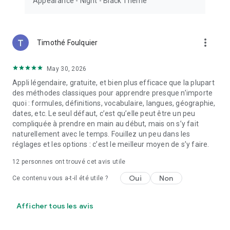
Appearance - Night - Black Theme
more_vert
Timothé Foulquier
May 30, 2026
Appli légendaire, gratuite, et bien plus efficace que la plupart
des méthodes classiques pour apprendre presque n’importe
quoi : formules, définitions, vocabulaire, langues, géographie,
dates, etc. Le seul défaut, c’est qu’elle peut être un peu
compliquée à prendre en main au début, mais on s’y fait
naturellement avec le temps. Fouillez un peu dans les
réglages et les options : c’est le meilleur moyen de s’y faire.
12
personnes ont trouvé cet avis utile
Oui
Non
Ce contenu vous a-t-il été utile ?
Afficher tous les avis