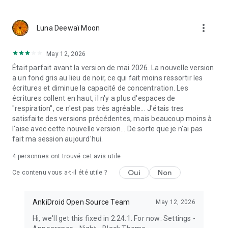
more_vert
Luna Deewaï Moon
May 12, 2026
Était parfait avant la version de mai 2026. La nouvelle version
a un fond gris au lieu de noir, ce qui fait moins ressortir les
écritures et diminue la capacité de concentration. Les
écritures collent en haut, il n'y a plus d'espaces de
"respiration", ce n'est pas très agréable... J'étais tres
satisfaite des versions précédentes, mais beaucoup moins à
l'aise avec cette nouvelle version... De sorte que je n'ai pas
fait ma session aujourd'hui.
4
personnes ont trouvé cet avis utile
Oui
Non
Ce contenu vous a-t-il été utile ?
AnkiDroid Open Source Team
May 12, 2026
Hi, we'll get this fixed in 2.24.1. For now: Settings -