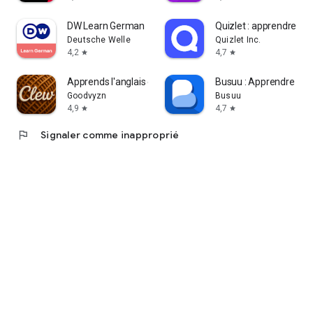
DW Learn German
Quizlet : apprendre ave
Deutsche Welle
Quizlet Inc.
4,2
4,7
star
star
Apprends l'anglais en lisant
Busuu : Apprendre une
Goodvyzn
Busuu
4,9
4,7
star
star
flag
Signaler comme inapproprié