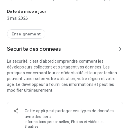
Mémorisez efficacement avec AnkiDroid ! Des centaines de paque
disponible pour Windows, Linux et MacOS.
Date de mise à jour
Révisez toutes sortes de choses partout et chaque fois que
3 mai 2026
vous le souhaitez. Faites bon usage des temps morts
pendant les voyages en train ou en bus, l’attente aux caisses
des supermarchés ou tout autre situation d’attente !
Enseignement
Créez vos propres paquets de cartes à mémoriser ou
Sécurité des données
arrow_forward
téléchargez des paquets gratuits pour de nombreuses
langues et sujets (plus de 6 000 disponibles).
La sécurité, c'est d'abord comprendre comment les
développeurs collectent et partagent vos données. Les
Ajoutez des cartes par le biais de l’application Anki pour
pratiques concernant leur confidentialité et leur protection
ordinateur ou directement avec AnkiDroid. L'application
peuvent varier selon votre utilisation, votre région et votre
prend même en charge l'ajout de cartes automatiquement à
âge. Le développeur a fourni ces informations et peut les
partir d'un dictionnaire !
modifier ultérieurement.
★ Principales caractéristiques :
• contenu des cartes pris en charge: texte, images, sons,
LaTeX
Cette appli peut partager ces types de données
• répétition espacée (algorithme supermemo 2)
avec des tiers
• intégration de la synthèse vocale
Informations personnelles, Photos et vidéos et
• plus de 6000 paquets de cartes téléchargeables
3 autres