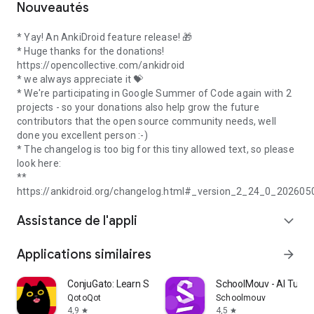
Nouveautés
* Yay! An AnkiDroid feature release! 🎁
* Huge thanks for the donations!
https://opencollective.com/ankidroid
* we always appreciate it 💝
* We're participating in Google Summer of Code again with 2
projects - so your donations also help grow the future
contributors that the open source community needs, well
done you excellent person :-)
* The changelog is too big for this tiny allowed text, so please
look here:
**
https://ankidroid.org/changelog.html#_version_2_24_0_202605
Assistance de l'appli
expand_more
Applications similaires
arrow_forward
ConjuGato: Learn Spanish Verbs
SchoolMouv - AI Tutor 
QotoQot
Schoolmouv
4,9
4,5
star
star