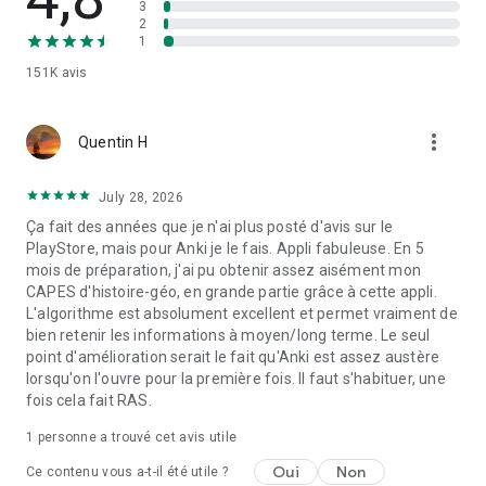
3
• Toutes les versions précédentes d’AnkiDroid peuvent être
2
téléchargées à partir du site Web. Attention, les versions 1.x
1
sont obsolètes et ne sont plus compatible avec Anki 2.x.
151K
avis
more_vert
Quentin H
July 28, 2026
Ça fait des années que je n'ai plus posté d'avis sur le
PlayStore, mais pour Anki je le fais. Appli fabuleuse. En 5
mois de préparation, j'ai pu obtenir assez aisément mon
CAPES d'histoire-géo, en grande partie grâce à cette appli.
L'algorithme est absolument excellent et permet vraiment de
bien retenir les informations à moyen/long terme. Le seul
point d'amélioration serait le fait qu'Anki est assez austère
lorsqu'on l'ouvre pour la première fois. Il faut s'habituer, une
fois cela fait RAS.
1 personne a trouvé cet avis utile
Oui
Non
Ce contenu vous a-t-il été utile ?