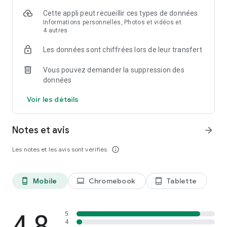
• widget progression
Cette appli peut recueillir ces types de données
• statistiques détaillées
Informations personnelles, Photos et vidéos et
• synchronisation avec AnkiWeb
4 autres
• open source
Les données sont chiffrées lors de leur transfert
★ Fonctionnalités supplémentaires:
• écrire les réponses (en option)
Vous pouvez demander la suppression des
• tableau blanc
données
• éditeur de cartes
• navigateur de cartes
Voir les détails
• présentation pour tablettes
• import des collections existantes (via Anki Desktop)
• intégration des dictionnaires (ColorDict, GoldenDict, Leo.org,
Notes et avis
arrow_forward
Aedict, divers dictionnaires web)
• ajout de cartes par l’icône de partage depuis d’autres
Les notes et les avis sont vérifiés
info_outline
applications comme des dictionnaires
• prise en charge de polices personnalisées
• système de sauvegarde
Mobile
Chromebook
Tablette
phone_android
laptop
tablet_android
Navigation par gestes
Personalisable
• gestion des paquets dynamiques
4,8
5
• mode nuit
4
• 27 localisations