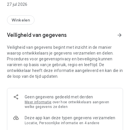
Het beste van ICI PARIS XL in één handige app:
27 jul 2026
Exclusieve voordelen
Zet je pushberichten aan en blijf als eerste op de hoogte van
Winkelen
productlanceringen, acties en members only deals.
Daarnaast profiteer je van onze app only deals die alleen
Veiligheid van gegevens
arrow_forward
geldig zijn in de app.
Veiligheid van gegevens begint met inzicht in de manier
Meer dan 140 luxe merken aan beauty producten
waarop ontwikkelaars je gegevens verzamelen en delen.
Shop uit een ruim assortiment van parfum, make-up,
Procedures voor gegevensprivacy en beveiliging kunnen
skincare en haarverzorging van merken zoals Kérastase, YSL,
variëren op basis van je gebruik, regio en leeftijd. De
Guerlain, Lancôme, Clinique en Estée Lauder.
ontwikkelaar heeft deze informatie aangeleverd en kan die in
de loop van de tijd updaten.
Geniet van de voordelen van het Beauty Member Programma
Met jouw Beauty Member Card spaar je automatisch punten
bij elke aankoop. Bekijk je puntensaldo en vouchers direct in
de app, en schud je telefoon om je Beauty Member Card in de
Geen gegevens gedeeld met derden
winkel te tonen.
Meer informatie
over hoe ontwikkelaars aangeven
welke gegevens ze delen
Jouw beautywereld, altijd dichtbij
Deze app kan deze typen gegevens verzamelen
Of je nu thuis bent of onderweg: in de app heb je altijd
Locatie, Persoonlijke informatie en 4 andere
toegang tot jouw wishlist, winkelmandje, bestelhistorie en
Beauty Member Card. Zo wordt beauty shoppen makkelijker