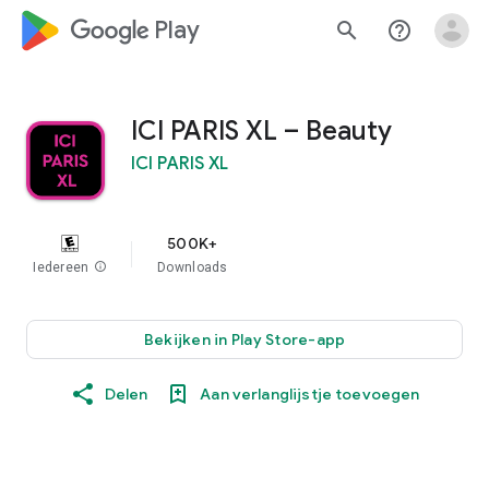
google_logo Play
search
help_outline
ICI PARIS XL – Beauty
ICI PARIS XL
500K+
Iedereen
info
Downloads
Bekijken in Play Store-app
Delen
Aan verlanglijstje toevoegen