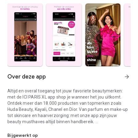
Over deze app
arrow_forward
Altijd en overal toegang tot jouw favoriete beautymerken:
met de ICI PARIS XL app shop je wanneer het jou uitkomt.
Ontdek meer dan 18.000 producten van topmerken zoals
Huda Beauty, Kayali, Chanel en Dior. Van parfum en make-up
tot skincare en haarverzorging: met onze app zijn jouw
beauty musthaves altijd binnen handbereik.
Jouw beauty musthaves in één app en profiteer van exclusieve d
Bijgewerkt op