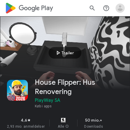
google_logo Play
search
help_outline
play_arrow
Trailer
House Flipper: Hus
Renovering
PlayWay SA
Køb i apps
4,6
50 mio.+
star
2,93 mio. anmeldelser
Alle
info
Downloads