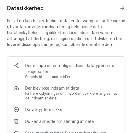
Datasikkerhed
arrow_forward
Og alt dette venter på dig i den mobile tilpasning af mest lide
simulation spejlvende spil: House Flipper: Simulator Spil, Hus
For at du kan beskytte dine data, er det vigtigt at sætte sig ind
Renovering! Fix & vend. Bliv den mest berømte hus flipper og
i, hvordan udviklere indsamler og deler disse data.
house designer.
Databeskyttelses- og sikkerhedsprocedurer kan variere
afhængigt af din brug, din region og din alder. Udvikleren har
HELE ORDRER
leveret disse oplysninger og kan løbende opdatere dem.
I House Flipper-simulatoren - renoveringsverdenen - et stort
eventyr venter på dig! Udfør fascinerende ordrer, der får dig
til at føle dig som en ægte flipper for ejendommen. Mød
Denne app deler muligvis disse datatyper med
farverige figurer som Eleanor Moore og hendes kreativt
tredjeparter
talentfulde dyr (hvis aktiviteter efterfølges af rengøring).
Enheds-id eller andre id'er
Renover museet for kunstkendere, Giuseppe Clavier, og hjælp
Der blev ikke indsamlet data
indbyggerne i squat med at renovere deres ødelagte hjem.
Få flere oplysninger
om, hvordan udviklere angiver, at
House Flipper giver dig forskellige placeringer udstyret med
de indsamler data
karakteristiske stykker.
Data krypteres ikke
PYNDER INTERIØRER
Du kan anmode om sletning af data
Bliv interiør & husdesigner og arranger interiør ved hjælp af
tilgængelige produkter og en bred vifte af malerier efter dine