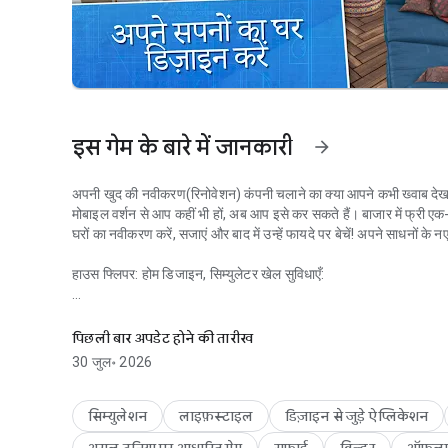
इस गेम के बारे में जानकारी
arrow_forward
अपनी खुद की नवीकरण(रिनोवेशन) कंपनी चलाने का क्‍या आपने कभी ख्‍वाब देखा
मोबाइल वर्शन से आप कहीं भी हों, अब आप इसे कर सकते हैं। बाजार में फ्री एक-व्‍यक
घरों का नवीकरण करें, सजाएं और बाद में उन्‍हें फायदे पर बेचें! अपने साधनों के 
हाउस फ्लिपर: होम डिजाइन, सिम्युलेटर खेल सुविधाएँ:
इंटीरियर एवं हाउस डिजाइनर बनकर और खुद का कारोबार शुरू करें
✔️ अद्भुत, सजीव 3D ग्राफिक्स
✔️ सुचारू सहज और व्‍यसनयुक्‍त गेमप्ले (60 FPS गेमप्ले)
पिछली बार अपडेट होने की तारीख
✔️ भिन्न रोचक कार्य
30 जुल॰ 2026
✔️ घरों की आंतरिक सजावट के साथ-साथ 🏠 खरीदना, सुधारना और बेचना
✔️ लेवल ऊंचा करना और उपकरणों को अपग्रेड करना
✔️ 500 से अधिक मनमोहक सजावट और फर्नीचर
सिम्युलेशन
लाइफ़स्टाइल
डिज़ाइन से जुड़े ऐप्लिकेशन