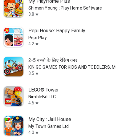
My PlayHome Plus
Shimon Young : Play Home Software
3.8
star
Pepi House: Happy Family
Pepi Play
4.2
star
2-5 बच्चों के लिए रेसिंग कार
KIN GO GAMES FOR KIDS AND TODDLERS, MCHJ
3.5
star
LEGO® Tower
NimbleBit LLC
4.5
star
My City : Jail House
My Town Games Ltd
4.0
star