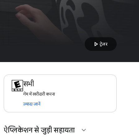
play_arrow
ट्रेलर
सभी
गेम में खरीदारी करना
ज़्यादा जानें
ऐप्लिकेशन से जुड़ी सहायता
expand_more