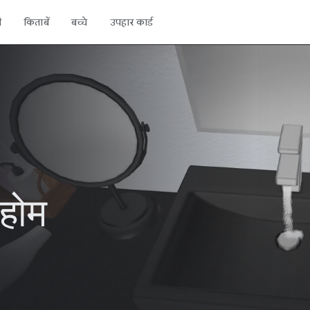
ी
किताबें
बच्चे
उपहार कार्ड
होम