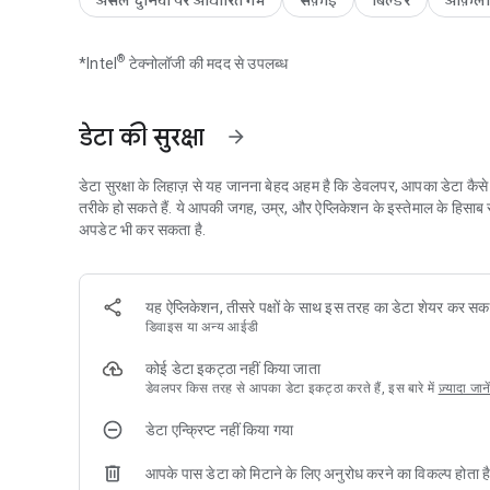
असल दुनिया पर आधारित गेम
सफ़ाई
बिल्डर
ऑफ़ला
और वह सब मोबाइल संयोजन में सर्वाधिक अधिक पसंद किए जाने वाले सिमुलेशन फ़्लि
निश्चित कर फ्लिप करें। सबसे प्रसिद्ध हाऊस फ्लिपर और हाऊस डिजाइनर बने
®
*Intel
टेक्नोलॉजी की मदद से उपलब्ध
आर्डर पूरे करें
हाउस फ़्लिप सिम्युलेटर में महान साहसिक कार्य आपकी इंतजार में हैं - नवीकरण 
डेटा की सुरक्षा
arrow_forward
एहसास होगा। एलेनोर मूर और कलात्‍मक ढंग से उपहारस्‍वरूप दिए गए जीवों (जिन
पारखी संग्रहालय, ग्यूसेप क्लैवियर को पुनर्निर्मित करें और स्क्वाट निवासियों क
विशिष्‍टताओं से युक्‍त वस्तुओं के विभिन्न स्थानों की पेशकश करता है।
डेटा सुरक्षा के लिहाज़ से यह जानना बेहद अहम है कि डेवलपर, आपका डेटा कै
तरीके हो सकते हैं. ये आपकी जगह, उम्र, और ऐप्लिकेशन के इस्तेमाल के हिसा
इंटीरियर सजाएं
अपडेट भी कर सकता है.
उपलब्ध मदों और रंगों की व्‍यापक श्रृंखला का उपयोग कर, अपने विचारों के अनु
उपलब्ध अधिकांश वस्तुएं एक दर्जन से अधिक तरह की हैं, जिन्हें गेम में आगे बढ
यह ऐप्लिकेशन, तीसरे पक्षों के साथ इस तरह का डेटा शेयर कर सक
(पृष्ठभूमि) भी जानें। हाइकु लेखन से बिल्‍ली का क्या लेना-देना? बेबीलोन के आक्
डिवाइस या अन्य आईडी
के विवरण में आप और अधिक अजीब प्रश्‍नों के उत्‍तर पाएंगे। यह सब 3D ग्राफि
कोई डेटा इकट्ठा नहीं किया जाता
अनुभव करें
डेवलपर किस तरह से आपका डेटा इकट्ठा करते हैं, इस बारे में
ज़्यादा जाने
हाउस फ़्लिपर में आप ज्‍यों-ज्‍यों आगे बढ़ेंगे: होम डिज़ाइन, सिम्युलेटर गेम्स, 
डेटा एन्क्रिप्ट नहीं किया गया
अगले पायदानों पर चढ़ें। जब आप सख्‍त चमड़े के दस्ताने पहन सकते हैं, तो अपन
का इंटीरियर अपने डिजाइन से व्यवस्थित कर सकते हैं। यह सजीला हो सकता है, 
आपके पास डेटा को मिटाने के लिए अनुरोध करने का विकल्प होता ह
है! यदि आपको सिमुलेशन, हाऊस रिनोवेशन और होम डिजाइन के गेम खेलना पसंद