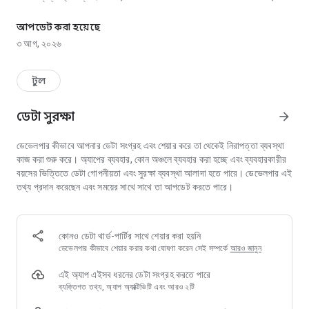
ব্লিঙ্ক এবং অ্যামাজন থেকে স্মার্ট হোম সুরক্ষা পর্যবেক্ষণ
আপনি শুধুমাত্র আপনার পছন্দের কার্যকলাপ সম্পর্কে বিজ্ঞপ্তি পান। তারযুক্ত, প্লাগ-ইন
এবং ওয়্যারলেস বিকল্পগুলির সাথে দুই বছরের শক্তিশালী ব্যাটারি লাইফ বৈশিষ্ট্যযুক্ত,
আপডেট করা হয়েছে
ব্লিঙ্ক ক্যামেরা কয়েক মিনিটের মধ্যে সেট আপ করা যেতে পারে এবং আপনার বাড়ির
৩ আগ, ২০২৬
আশেপাশে প্রায় যে কোনও জায়গায় স্থাপন করা যেতে পারে। মনের সাশ্রয়ী শান্তি
www.blinkforhome.com এ শুরু হয়। পলক ফেলুন এবং আরো পান।
টুল
Blink Outdoor 4 হল আমাদের চতুর্থ-প্রজন্মের ওয়্যারলেস স্মার্ট সিকিউরিটি ক্যামেরা
যা আপনাকে আপনার ফোন থেকেই আপনার বাড়ির ভিতরে এবং বাইরে রক্ষা করতে সাহায্য
ডেটা সুরক্ষা
arrow_forward
করে। আউটডোর 4 AA লিথিয়াম ব্যাটারির একক সেটে দুই বছর পর্যন্ত চলে এবং ভিতরে
এবং বাইরে ব্যবহার করা যেতে পারে — বৃষ্টি বা চকচকে — দ্বিমুখী অডিও, উন্নত গতি
ডেভেলপার কীভাবে আপনার ডেটা সংগ্রহ এবং শেয়ার করে তা থেকেই নিরাপত্তা ব্যবস্থা
সনাক্তকরণ এবং আরও অনেক কিছুর মতো বৈশিষ্ট্য সহ।
কাজ করা শুরু করে। অ্যাপের ব্যবহার, কোন অঞ্চলে ব্যবহার করা হচ্ছে এবং ব্যবহারকারীর
বয়সের ভিত্তিতে ডেটা গোপনীয়তা এবং সুরক্ষা ব্যবস্থা আলাদা হতে পারে। ডেভেলপার এই
ব্লিঙ্ক আউটডোর 4 ফ্লাডলাইট ক্যামেরা 700 টি লুমেন মোশন-ট্রিগারড LED আলো,
তথ্য প্রদান করেছেন এবং সময়ের সাথে সাথে তা আপডেট করতে পারে।
HD লাইভ ভিউ, ওয়্যার-ফ্রি ইন্সটল এবং রিয়েল-টাইম অ্যালার্ট দিয়ে আপনার বাড়িকে
আলোকিত করেছে চব্বিশ ঘন্টা মানসিক শান্তির জন্য। দ্বৈত-জোন, বর্ধিত গতি শনাক্তকরণ
সহ আপনার স্মার্টফোন থেকে দ্রুত গতিতে সতর্ক হোন এবং একটি ঐচ্ছিক ব্লিঙ্ক
সাবস্ক্রিপশন প্ল্যানের (আলাদাভাবে বিক্রি) অংশ হিসাবে এমবেডেড কম্পিউটার ভিশন
কোনও ডেটা থার্ড-পার্টির সাথে শেয়ার করা হয়নি
(সিভি) সহ একজন ব্যক্তি শনাক্ত হলে সতর্কতা পান।
ডেভেলপার কীভাবে শেয়ার করার কথা ঘোষণা করেন সেই সম্পর্কে
আরও জানুন
Blink Mini 2 হল আমাদের দ্বিতীয়-প্রজন্মের প্লাগ-ইন স্মার্ট সিকিউরিটি ক্যামেরা যা
এই অ্যাপ এইসব ধরনের ডেটা সংগ্রহ করতে পারে
আপনাকে আপনার বাড়িতে যা ঘটছে তার সাথে আপনার স্মার্টফোন থেকেই সংযুক্ত থাকতে
ব্যক্তিগত তথ্য, অ্যাপ অ্যাক্টিভিটি এবং আরও ২টি
সাহায্য করে। কে আছে, দিনে বা রাতে সর্বদা জানতে মোশন-অ্যাক্টিভেটেড বিল্ট-ইন