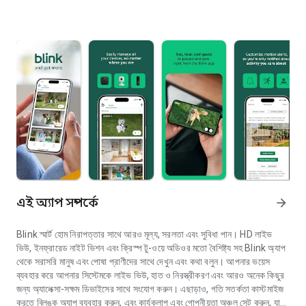
এই অ্যাপ সম্পর্কে
arrow_forward
Blink স্মার্ট হোম নিরাপত্তার সাথে আরও মূল্য, সরলতা এবং সুবিধা পান। HD লাইভ
ভিউ, ইনফ্রারেড নাইট ভিশন এবং ক্রিস্প টু-ওয়ে অডিওর মতো বৈশিষ্ট্য সহ Blink অ্যাপ
থেকে সরাসরি মানুষ এবং পোষা প্রাণীদের সাথে দেখুন এবং কথা বলুন। আপনার ভয়েস
ব্যবহার করে আপনার সিস্টেমকে লাইভ ভিউ, হাত ও নিরস্ত্রীকরণ এবং আরও অনেক কিছুর
জন্য অ্যালেক্সা-সক্ষম ডিভাইসের সাথে সংযোগ করুন। এছাড়াও, গতি সতর্কতা কাস্টমাইজ
করতে ব্লিঙ্ক অ্যাপ ব্যবহার করুন, এবং কার্যকলাপ এবং গোপনীয়তা অঞ্চল সেট করুন, যাতে