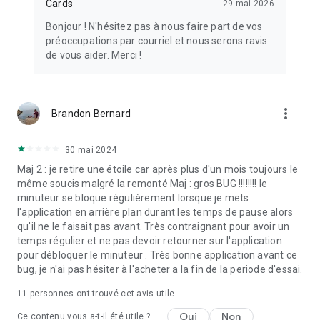
Cards
29 mai 2026
ne remplace pas les conseils médicaux professionnels.
L'utilisation de cette application se fait à vos propres risques.
Bonjour ! N'hésitez pas à nous faire part de vos
Nous ne sommes pas responsables des blessures ou des
préoccupations par courriel et nous serons ravis
problèmes de santé résultant de votre utilisation de
de vous aider. Merci !
l'application. Consultez toujours un professionnel de santé
avant de commencer tout nouveau programme d'exercice,
surtout si vous avez des conditions de santé préexistantes.
Les exercices fournis sont des recommandations générales
more_vert
Brandon Bernard
et peuvent ne pas convenir à tout le monde. Arrêtez
immédiatement si vous ressentez de la douleur, des
étourdissements ou un inconfort pendant un entraînement.
30 mai 2024
En continuant à utiliser cette application, vous reconnaissez
Maj 2 : je retire une étoile car après plus d'un mois toujours le
et acceptez ces termes.
même soucis malgré la remonté Maj : gros BUG !!!!!!!! le
minuteur se bloque régulièrement lorsque je mets
l'application en arrière plan durant les temps de pause alors
qu'il ne le faisait pas avant. Très contraignant pour avoir un
temps régulier et ne pas devoir retourner sur l'application
pour débloquer le minuteur . Très bonne application avant ce
bug, je n'ai pas hésiter à l'acheter a la fin de la periode d'essai.
11
personnes ont trouvé cet avis utile
Oui
Non
Ce contenu vous a-t-il été utile ?