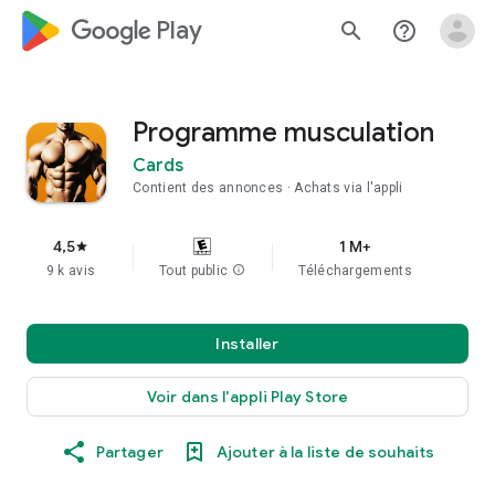
google_logo Play
search
help_outline
Programme musculation
Cards
Contient des annonces
Achats via l'appli
4,5
1 M+
star
9 k avis
Tout public
info
Téléchargements
Installer
Voir dans l'appli Play Store
Partager
Ajouter à la liste de souhaits