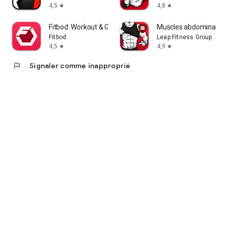
4,5
4,8
star
star
Fitbod: Workout & Gym Planner
Muscles abdominaux en
Fitbod
Leap Fitness Group
4,5
4,9
star
star
flag
Signaler comme inapproprié