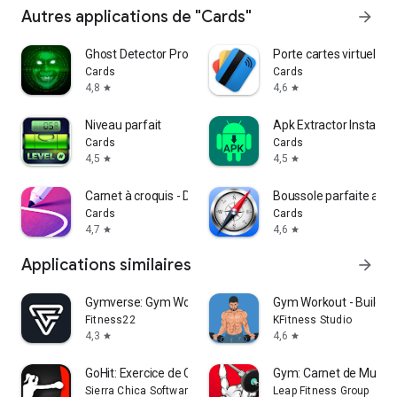
Autres applications de "Cards"
arrow_forward
Ghost Detector Pro Radar
Porte cartes virtuel
Cards
Cards
4,8
4,6
star
star
Niveau parfait
Apk Extractor Installat
Cards
Cards
4,5
4,5
star
star
Carnet à croquis - Dessin
Boussole parfaite avec
Cards
Cards
4,7
4,6
star
star
Applications similaires
arrow_forward
Gymverse: Gym Workout Planner
Gym Workout - Build M
Fitness22
KFitness Studio
4,3
4,6
star
star
GoHit: Exercice de Cardio Boxe
Gym: Carnet de Muscul
Sierra Chica Software SL
Leap Fitness Group