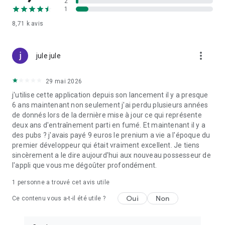
2
l'app, qui vous fournit des instructions étape par étape et des
1
démonstrations.
8,71 k
avis
Pendant votre séance, l'app Programme musculation gère
tout à votre place :
more_vert
jule jule
⚡ Affiche l'exercice à effectuer, avec le nombre de
répétitions et la charge de travail. Les temps de repos sont
gérés automatiquement par le chrono intégré.
29 mai 2026
⚡ Consultez vos derniers résultats pour la série actuelle pour
j'utilise cette application depuis son lancement il y a presque
faire mieux !
6 ans maintenant non seulement j'ai perdu plusieurs années
⚡ Affiche la description complète de l'exercice pour le faire
de donnés lors de la dernière mise à jour ce qui représente
correctement et ne pas vous blesser !
deux ans d'entraînement parti en fumé. Et maintenant il y a
⚡ La prochaine machine à utiliser n'est pas disponible ?
des pubs ? j'avais payé 9 euros le prenium a vie a l'époque du
Modifiez l'exercice suivant sur le tas !
premier développeur qui était vraiment excellent. Je tiens
⚡ Pendant le temps de repos, entrez vos résultats ; ils seront
sincèrement a le dire aujourd'hui aux nouveau possesseur de
ajoutés à votre carnet de musculation, et un bip indiquera le
l'appli que vous me dégoûter profondément.
début de la série suivante.
⚡ À la fin de la séance, votre progrès s'affiche, et le tracker
1 personne a trouvé cet avis utile
d'exercice tracera vos courbes de progression.
Oui
Non
Ce contenu vous a-t-il été utile ?
!! Avertissement !!
Cette application est uniquement à des fins informatives et