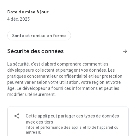
Suivez votre programme de musculation, vos chronos et vos prog
Ce carnet de musculation structurera vos séances de
Date de mise à jour
renforcement musculaire, de fitness et autres types
4 déc. 2025
d'exercice. Cette app sauvegarde vos temps et vos séances
d'entraînement sous forme intuitive, comme si vous étiez
dans un jeu. Programe musculation est une app pour les
Santé et remise en forme
hommes et les femmes.
Sécurité des données
arrow_forward
Avec le carnet de musculation, vous aurez un entraîneur
personnel, et vous aurez l'impression de jouer à un jeu.
La sécurité, c'est d'abord comprendre comment les
Gagnez de l'expérience dans ce "jeu" de renforcement
développeurs collectent et partagent vos données. Les
musculaire, et améliorez votre niveau de fitness.
pratiques concernant leur confidentialité et leur protection
peuvent varier selon votre utilisation, votre région et votre
Fonctionnalités de l'application Programme musculation :
âge. Le développeur a fourni ces informations et peut les
💪 Chrono intégré : le chrono démarre automatiquement à la
modifier ultérieurement.
fin d'une série.
💪 Prenez des notes pendant vos séances - carnet de
musculation
💪 100+ exercices préconçus de muscu et de fitness classés
Cette appli peut partager ces types de données
par groupes musculaires : abdos, avant-bras, biceps, dos,
avec des tiers
épaules, fessiers, ischio-jambiers, lombaires, mollets,
Infos et performance des applis et ID de l'appareil ou
poitrine, quadriceps, trapèzes, triceps.
autres ID