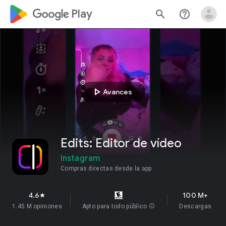
google_logo Play
search
help_outline
play_arrow
Avances
Edits: Editor de vídeo
Instagram
Compras directas desde la app
4.6
100 M+
star
1.45 M opiniones
Apto para todo público
info
Descargas