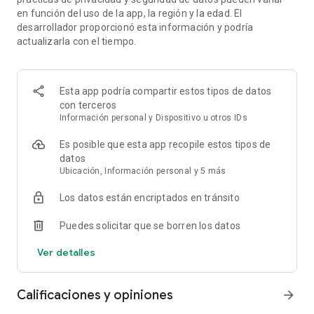
superposición de video.
en función del uso de la app, la región y la edad. El
• Elige entre una variedad de fuentes, efectos de sonido y
desarrollador proporcionó esta información y podría
voz, filtros, stickers y más.
actualizarla con el tiempo.
• Mejora el audio para que las voces sean más claras y
elimina el ruido de fondo.
• Genera subtítulos automáticamente y personaliza la
Esta app podría compartir estos tipos de datos
manera en que aparecen en tu video.
con terceros
Obtén datos para fundamentar tus próximas decisiones
Información personal y Dispositivo u otros IDs
sobre contenido
• Haz un seguimiento del rendimiento de tus reels con un
Es posible que esta app recopile estos tipos de
panel de estadísticas en vivo.
datos
• Obtén un desglose de las interacciones de tus seguidores y
Ubicación, Información personal y 5 más
no seguidores.
• Comprende los factores que influyen en tu distribución,
Los datos están encriptados en tránsito
como el porcentaje de omisiones.
• Planifica tus próximos videos en base a lo que genera
Puedes solicitar que se borren los datos
buenos resultados con tu público.
Ver detalles
Calificaciones y opiniones
arrow_forward