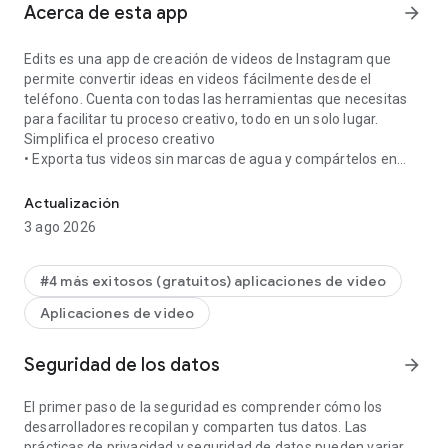
Acerca de esta app
arrow_forward
Edits es una app de creación de videos de Instagram que
permite convertir ideas en videos fácilmente desde el
teléfono. Cuenta con todas las herramientas que necesitas
para facilitar tu proceso creativo, todo en un solo lugar.
Simplifica el proceso creativo
• Exporta tus videos sin marcas de agua y compártelos en
Editor de vídeo de Instagram
cualquier plataforma.
• Haz un seguimiento de todos tus borradores y videos en un
Actualización
solo lugar.
3 ago 2026
• Graba clips de alta calidad de hasta 10 minutos de duración
y comienza a editar de inmediato.
• Comparte con facilidad en Instagram.
#4 más exitosos (gratuitos) aplicaciones de video
Crea y edita con herramientas eficaces
Aplicaciones de video
• Edita videos con la precisión de un fotograma.
• Ajusta la configuración de la cámara de la resolución, la
velocidad de fotogramas y el rango dinámico, además de
Seguridad de los datos
arrow_forward
utilizar los controles actualizados del flash y el zoom, y
consigue el aspecto que deseas.
El primer paso de la seguridad es comprender cómo los
• Dale vida a imágenes con la animación de IA.
desarrolladores recopilan y comparten tus datos. Las
• Cambia el fondo con una pantalla verde o agrega una
prácticas de privacidad y seguridad de datos pueden variar