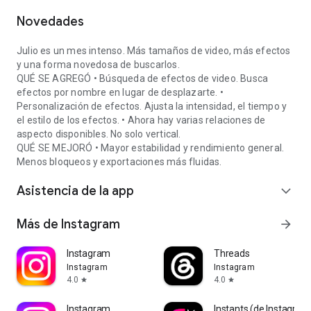
Novedades
Julio es un mes intenso. Más tamaños de video, más efectos
y una forma novedosa de buscarlos.
QUÉ SE AGREGÓ • Búsqueda de efectos de video. Busca
efectos por nombre en lugar de desplazarte. •
Personalización de efectos. Ajusta la intensidad, el tiempo y
el estilo de los efectos. • Ahora hay varias relaciones de
aspecto disponibles. No solo vertical.
QUÉ SE MEJORÓ • Mayor estabilidad y rendimiento general.
Menos bloqueos y exportaciones más fluidas.
Asistencia de la app
expand_more
Más de Instagram
arrow_forward
Instagram
Threads
Instagram
Instagram
4.0
4.0
star
star
Instagram
Instants (de Instagram