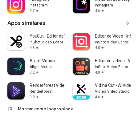
Instagram
Instagram
3.7
4.6
star
star
Apps similares
arrow_forward
YouCut - Editor de Videos
Editor de Video - InSho
InShot Video Editor
InShot Video Editor
4.8
4.8
star
star
Alight Motion
Editor de videos - Vide
Alight Motion
InShot Video Editor
3.2
4.8
star
star
Renderforest Video & Animation
Vidma Cut - AI Video Ed
Renderforest
Vidma Video Studio
3.8
4.6
star
star
flag
Marcar como inapropiada