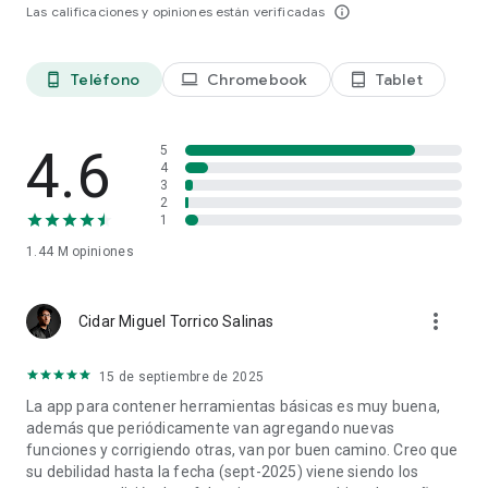
Las calificaciones y opiniones están verificadas
info_outline
Teléfono
Chromebook
Tablet
phone_android
laptop
tablet_android
4.6
5
4
3
2
1
1.44 M
opiniones
more_vert
Cidar Miguel Torrico Salinas
15 de septiembre de 2025
La app para contener herramientas básicas es muy buena,
además que periódicamente van agregando nuevas
funciones y corrigiendo otras, van por buen camino. Creo que
su debilidad hasta la fecha (sept-2025) viene siendo los