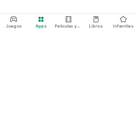
Juegos
Apps
Películas y
Libros
Infantiles
programas
Google Play
Play Pass
Play Points
Tarjetas de regalo
Canjear
Política de reembolsos