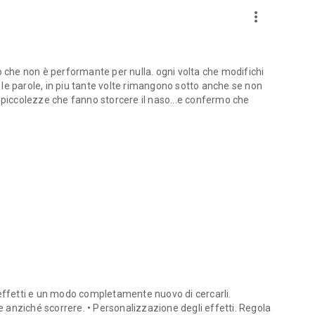
more_vert
o che non è performante per nulla. ogni volta che modifichi
e le parole, in piu tante volte rimangono sotto anche se non
 piccolezze che fanno storcere il naso...e confermo che
 effetti e un modo completamente nuovo di cercarli.
me anziché scorrere. • Personalizzazione degli effetti. Regola