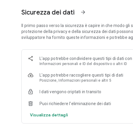
• Ottieni l'aspetto desiderato con le impostazioni della 
intervallo dinamico, oltre a flash avanzato e controlli di z
Sicurezza dei dati
arrow_forward
• Dai vita alle tue immagini grazie all'animazione IA.
• Cambia lo sfondo con Green screen o aggiungi un video i
• Scegli tra una gamma di caratteri, effetti sonori e audio, f
Il primo passo verso la sicurezza è capire in che modo gli s
• Migliora l'audio per rendere più nitido il suono delle voci
protezione della privacy e della sicurezza dei dati possono va
• Genera automaticamente i sottotitoli e personalizzane la
sviluppatore ha fornito queste informazioni e potrebbe ag
Prendi decisioni consapevoli sulla strategia creativa
L'app potrebbe condividere questi tipi di dati con
• Monitora le prestazioni dei tuoi reel con una dashboard d
Informazioni personali e ID del dispositivo o altri ID
• Visualizza una descrizione dettagliata sulle interazioni co
• Comprendi i fattori che possono avere un impatto sulla di
L'app potrebbe raccogliere questi tipi di dati
• Pianifica i tuoi prossimi video in base ai contenuti efficaci
Posizione, Informazioni personali e altri 5
I dati vengono criptati in transito
Puoi richiedere l'eliminazione dei dati
Visualizza dettagli