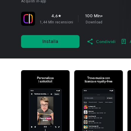
Acquisti in-app
4,6
100 Mln+
star
1,44 Mln recensioni
Download
Installa
Condividi