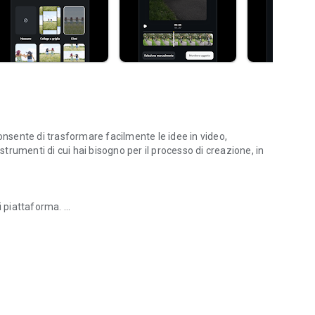
onsente di trasformare facilmente le idee in video,
strumenti di cui hai bisogno per il processo di creazione, in
si piattaforma.
incia subito ad apportare modifiche.