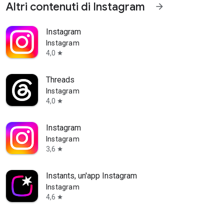
Altri contenuti di Instagram
arrow_forward
Instagram
Instagram
4,0
star
Threads
Instagram
4,0
star
Instagram
Instagram
3,6
star
Instants, un'app Instagram
Instagram
4,6
star