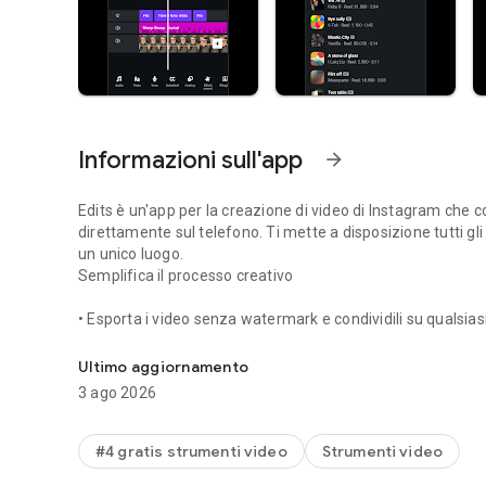
Informazioni sull'app
arrow_forward
Edits è un'app per la creazione di video di Instagram che c
direttamente sul telefono. Ti mette a disposizione tutti gli 
un unico luogo.
Semplifica il processo creativo
• Esporta i video senza watermark e condividili su qualsia
Creatore di video da Instagram
• Tieni traccia di bozze e video, tutto in un unico luogo.
• Acquisisci clip di qualità elevata fino a 10 minuti e com
Ultimo aggiornamento
• Condividi facilmente su Instagram.
3 ago 2026
Crea e modifica con strumenti potenti
#4 gratis strumenti video
Strumenti video
• Modifica i video con una precisione al fotogramma.