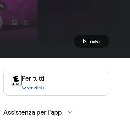
play_arrow
Trailer
Per tutti
Scopri di più
Assistenza per l'app
expand_more