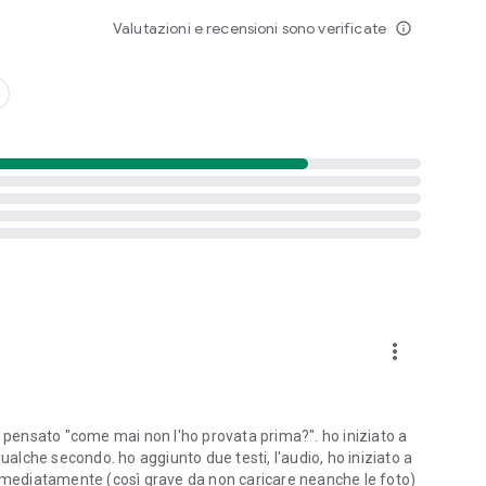
Valutazioni e recensioni sono verificate
info_outline
more_vert
r pensato "come mai non l'ho provata prima?". ho iniziato a
ualche secondo. ho aggiunto due testi, l'audio, ho iniziato a
ca immediatamente (così grave da non caricare neanche le foto)