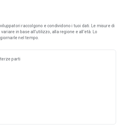
fotocamera per risoluzione, frequenza dei fotogrammi e
oom.
n overlay.
iltri, adesivi e molto altro.
viluppatori raccolgono e condividono i tuoi dati. Le misure di
 e rimuovere il rumore di sottofondo.
riare in base all'utilizzo, alla regione e all'età. Lo
 visualizzazione nel video.
giornarle nel tempo.
 terze parti
egli insight in tempo reale.
n i follower e i non follower.
stribuzione, come la percentuale di salti.
 per il tuo pubblico.