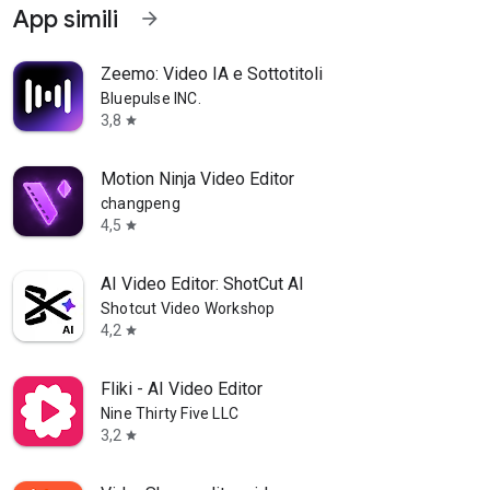
App simili
arrow_forward
Zeemo: Video IA e Sottotitoli
Bluepulse INC.
3,8
star
Motion Ninja Video Editor
changpeng
4,5
star
AI Video Editor: ShotCut AI
Shotcut Video Workshop
4,2
star
Fliki - AI Video Editor
Nine Thirty Five LLC
3,2
star