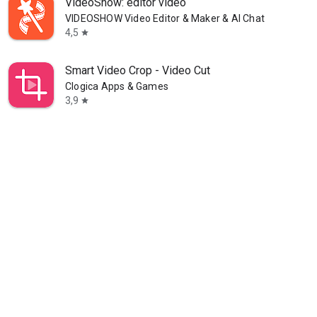
VideoShow: editor video
VIDEOSHOW Video Editor & Maker & AI Chat Generator
4,5
star
Smart Video Crop - Video Cut
Clogica Apps & Games
3,9
star