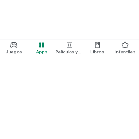
Juegos
Apps
Películas y
Libros
Infantiles
programas
Google Play
Play Pass
Play Points
Tarjetas de regalo