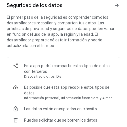
Seguridad de los datos
arrow_forward
Cómodo editor de documentos y gestor de archivos
- Editar escaneos con corrección de color y eliminación de
El primer paso de la seguridad es comprender cómo los
ruido
desarrolladores recopilan y comparten tus datos. Las
- Utilizar un gestor de archivos con funciones de carpeta, de
prácticas de privacidad y seguridad de datos pueden variar
arrastrar y soltar, y de edición de documentos
en función del uso de la app, la región y la edad. El
- Proteja sus escaneos confidenciales bloqueando carpetas y
desarrollador proporcionó esta información y podría
archivos con códigos PIN
actualizarla con el tiempo.
Compartir documentos fácilmente
- Escanee y comparta documentos con unos pocos clics
- Imprimir contratos y facturas directamente desde la
Esta app podría compartir estos tipos de datos
aplicación de escaneo
con terceros
- Comparte y sube los documentos escaneados a servicios en
Dispositivo u otros IDs
la nube como Dropbox, Google Drive, Evernote, OneDrive.
Con esta aplicación de escáner seguro, todos los documentos
Es posible que esta app recopile estos tipos de
escaneados o exportados se almacenan en su iPhone y ni
datos
nosotros ni ningún tercero puede acceder a ellos.
Información personal, Información financiera y 4 más
Los datos están encriptados en tránsito
Suscripciones ilimitadas
- Puedes suscribirte para tener acceso ilimitado a todas las
Puedes solicitar que se borren los datos
funciones de la aplicación.
- Las suscripciones se facturan semanal, mensual, trimestral