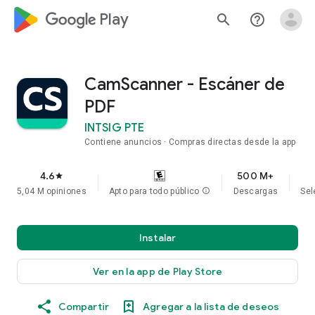
google_logo Play
search
help_outline
CamScanner - Escáner de
PDF
INTSIG PTE
Contiene anuncios
Compras directas desde la app
4.6
500 M+
star
5,04 M opiniones
Apto para todo público
info
Descargas
Sel
Instalar
Ver en la app de Play Store
Compartir
Agregar a la lista de deseos