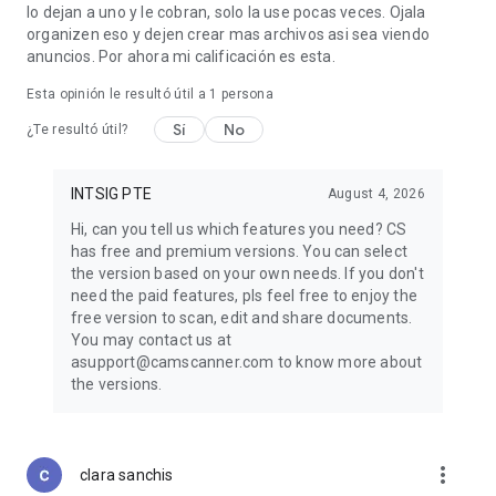
lo dejan a uno y le cobran, solo la use pocas veces. Ojala
organizen eso y dejen crear mas archivos asi sea viendo
anuncios. Por ahora mi calificación es esta.
Esta opinión le resultó útil a 1 persona
Sí
No
¿Te resultó útil?
INTSIG PTE
August 4, 2026
Hi, can you tell us which features you need? CS
has free and premium versions. You can select
the version based on your own needs. If you don't
need the paid features, pls feel free to enjoy the
free version to scan, edit and share documents.
You may contact us at
asupport@camscanner.com to know more about
the versions.
more_vert
clara sanchis