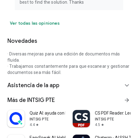
best to find the solution. Thanks
Ver todas las opiniones
Novedades
· Diversas mejoras para una edición de documentos más
fluida.
· Trabajamos constantemente para que escanear y gestionar
documentos sea más fácil.
Asistencia de la app
expand_more
Más de INTSIG PTE
arrow_forward
Quiz AI: ayuda con las tareas
CS PDF Reader: Lector
INTSIG PTE
INTSIG PTE
4.4
4.5
star
star
EasySpeak AI: Habla Inglés
Chaterm - AI SSH Term