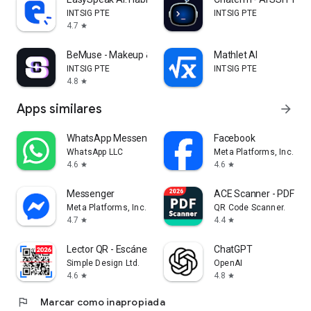
INTSIG PTE
INTSIG PTE
4.7
star
BeMuse - Makeup & Beauty
Mathlet AI
INTSIG PTE
INTSIG PTE
4.8
star
Apps similares
arrow_forward
WhatsApp Messenger
Facebook
WhatsApp LLC
Meta Platforms, Inc.
4.6
4.6
star
star
Messenger
ACE Scanner - PDF Sc
Meta Platforms, Inc.
QR Code Scanner.
4.7
4.4
star
star
Lector QR - Escáner Código QR
ChatGPT
Simple Design Ltd.
OpenAI
4.6
4.8
star
star
flag
Marcar como inapropiada