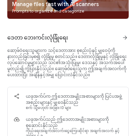
Manage files fast with AI scanners
စေပါသည်။ နောက်ပိုင်းတွင် ရှာဖွေခြင်း၊ တည်းဖြတ်ခြင်း သို့မဟုတ်
မျှဝေခြင်းအတွက် စာသားကို ထုတ်ယူနိုင်ပါသည်။
Prompts to organize and categorize
* PDF/JPEG ဖိုင်များကိုမျှဝေပါ။
ဤ PDF scanner ဖြင့်၊ သင်သည် နည်းလမ်းများစွာဖြင့် သူငယ်ချင်း
များနှင့် PDF သို့မဟုတ် JPEG ဖော်မတ်ဖြင့် စာရွက်စာတမ်းများကို
ဒေတာ ဘေးကင်းလုံခြုံရေး
arrow_forward
အလွယ်တကူမျှဝေနိုင်သည်- ဆိုရှယ်မီဒီယာနှင့် မျှဝေခြင်း၊ ပူးတွဲပါ
ဖိုင်များ ပေးပို့ခြင်း သို့မဟုတ် အီးမေးလ်မှတဆင့် ဒေါင်းလုဒ်လင့်ခ်
ဆော့ဖ်ဝဲရေးသူများက သင့်ဒေတာအား စုစည်းပုံနှင့် မျှဝေပုံကို
များ စသည်ဖြင့် မျှဝေနိုင်ပါသည်။
နားလည်ခြင်းမှစ၍ လုံခြုံမှု စတင်သည်။ ဒေတာလုံခြုံမှုနှင့် လုံခြုံရေး
လုပ်ဆောင်မှုများသည် သင်၏အသုံးပြုမှု၊ ဒေသနှင့် အသက်အပေါ်
* ကြိုးမဲ့ပုံနှိပ်ခြင်းနှင့် အဝေးထိန်းဖက်စ်
မူတည်၍ ကွဲပြားနိုင်သည်။ ဆော့ဖ်ဝဲရေးသူက ဤအချက်အလက်ကို
အပလီကေးရှင်းများ သို့မဟုတ် ဒရိုက်ဗာများကို မထည့်သွင်းဘဲ အနီး
ပေးထားပြီး အချိန်နှင့်အမျှ ပြောင်းလဲနိုင်သည်။
နားရှိ ပရင်တာဖြင့် CamScanner စကင်နာအက်ပ်ရှိ မည်သည့်
စာရွက်စာတမ်းများကိုမဆို ကြိုးမဲ့နှင့် ပရင့်ထုတ်ပါ။ သင်သည် အက်
ပ်မှ စာရွက်စာတမ်းများကို ရွေးချယ်နိုင်ပြီး ၎င်းတို့ကို နိုင်ငံနှင့် ဒေသ
30 ကျော်သို့ အဝေးမှ fax ပြုလုပ်နိုင်သည်။
ယခုအက်ပ်က ဤဒေတာအမျိုးအစားများကို ပြင်ပအဖွဲ့
အစည်းများနှင့် မျှဝေနိုင်သည်
* အဆင့်မြင့်စာရွက်စာတမ်းတည်းဖြတ်ခြင်း။
စက် သို့မဟုတ် အခြား ID များ
ဤ PDF စကင်နာရှိ တည်းဖြတ်ရေးကိရိယာအစုံအလင်ကို
ယခုအက်ပ်သည် ဤဒေတာအမျိုးအစားများကို
အသုံးပြု၍ စာရွက်စာတမ်းများပေါ်တွင် မှတ်ချက်များကို ပြုလုပ်ပါ။
စုဆောင်းနိုင်သည်
သင့်ကိုယ်ပိုင်စာရွက်စာတမ်းများကို အမှတ်အသားပြုရန် စိတ်ကြိုက်
ကိုယ်ရေးအချက်အလက်၊ငွေကြေးဆိုင်ရာ အချက်အလက် နှင့်
ရေစာကိုလည်း ထည့်နိုင်သည်။
အခြား ၄ ခု