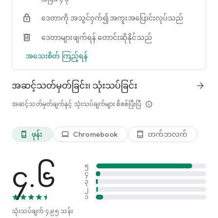
* အမြန်ရှာဖွေပါ။
ဒေတာကို အသွင်ဝှက်၍ အကူးအပြောင်းလုပ်သည်
သင်လိုချင်သောစာရွက်စာတမ်းများကိုရှာဖွေရာတွင်အခက်အခဲရှိပါ
သလား။ CamScanner စကင်နာအက်ပ်ဖြင့်၊ သင်သည်
ဒေတာများဖျက်ရန် တောင်းဆိုနိုင်သည်
သင်၏စာရွက်စာတမ်းများကို tag လုပ်ပြီး ၎င်းတို့ကို လွယ်ကူစွာ
ရှာဖွေနိုင်သည်။
အသေးစိတ် ကြည့်ရန်
* အရေးကြီးစာရွက်စာတမ်းများကို လုံခြုံအောင်ထားပါ။
လျှို့ဝှက်အကြောင်းအရာကို ကာကွယ်လိုပါက ကြည့်ရှုရန်အတွက်
အဆင့်သတ်မှတ်ခြင်း၊ သုံးသပ်ခြင်း
arrow_forward
စကားဝှက်တစ်ခု သတ်မှတ်နိုင်သည်။ ပိုမိုကောင်းမွန်သောလုံခြုံမှုရှိစေ
ရန်အတွက် စာရွက်စာတမ်းဒေါင်းလုဒ်လင့်ခ်တွင် စကားဝှက်တစ်ခု
အဆင့်သတ်မှတ်ချက်နှင့် သုံးသပ်ချက်များ စိစစ်ပြီးပြီ
info_outline
လည်း သတ်မှတ်နိုင်သည်။
* ပလပ်ဖောင်းများကိုဖြတ်၍ စင့်ခ်လုပ်ပါ။
ဖုန်း
Chromebook
တက်ဘလက်
phone_android
laptop
tablet_android
သင့်စက်ပစ္စည်းအားလုံးတွင် စာရွက်စာတမ်းများကို ဝင်ရောက်
ကြည့်ရှုရန် အကောင့်ဖွင့်ပါ။ သင့်စာရွက်စာတမ်းများကို စင့်ခ်လုပ်ရန်
သင့်စမတ်ဖုန်း၊ တက်ဘလက် သို့မဟုတ် ကွန်ပျူတာ
၄.၆
၅
(www.camscanner.com) သို့ ဝင်ရောက်ကြည့်ရှုနိုင်ပါသည်။
၄
၃
အကန့်အသတ်မရှိ ဝင်ရောက်ခွင့်ရှိသော အသင်းဝင်စာရင်းသွင်းမှု
၂
၁
* စကင်နာအက်ပ်၏ အင်္ဂါရပ်အားလုံးကို အကန့်အသတ်မရှိဝင်
ရောက်ခွင့်ရရန် စာရင်းသွင်းနိုင်ပါသည်။
သုံးသပ်ချက်
၄.၉၅ သန်း
* စာရင်းသွင်းမှုများကို အပတ်စဉ်၊ လစဉ်၊ သုံးလပတ် သို့မဟုတ်