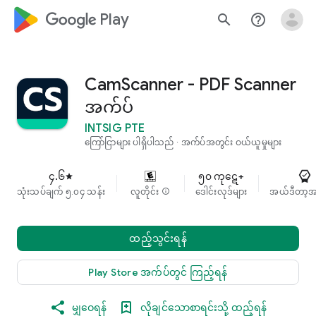
google_logo Play
search
help_outline
CamScanner - PDF Scanner
အက်ပ်
INTSIG PTE
ကြော်ငြာများ ပါရှိပါသည်
အက်ပ်အတွင်း ဝယ်ယူမှုများ
၄.၆
၅၀ ကုဋေ+
star
သုံးသပ်ချက် ၅.၀၄ သန်း
လူတိုင်း
info
ဒေါင်းလုဒ်များ
အယ်ဒီတာ့အ
ထည့်သွင်းရန်
Play Store အက်ပ်တွင် ကြည့်ရန်
မျှဝေရန်
လိုချင်သောစာရင်းသို့ ထည့်ရန်