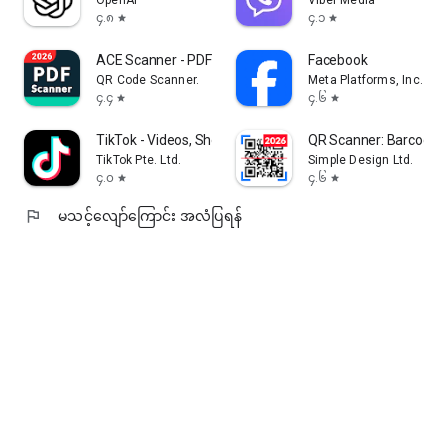
၄.၈
၄.၁
star
star
ACE Scanner - PDF Scanner App
Facebook
QR Code Scanner.
Meta Platforms, Inc.
၄.၄
၄.၆
star
star
TikTok - Videos, Shop & LIVE
QR Scanner: Barcode 
TikTok Pte. Ltd.
Simple Design Ltd.
၄.၀
၄.၆
star
star
flag
မသင့်လျော်ကြောင်း အလံပြရန်