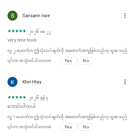
နှစ်စဉ် စာရင်းသွင်းမှုအစီအစဉ်အပေါ်အခြေခံ၍ နှုန်းထားဖြင့်
ကောက်ခံပါသည်။
more_vert
Sansann nwe
* ဝယ်ယူမှုကို အတည်ပြုပြီးပါက ငွေပေးချေမှုကို Google Play
Store တွင် ကောက်ခံမည်ဖြစ်ပါသည်။
* လက်ရှိကာလမကုန်ဆုံးမီ အနည်းဆုံး 24 နာရီအတွင်း
၂၀၂၆ မေ ၂၂
အလိုအလျောက်သက်တမ်းတိုးခြင်းကို ပိတ်မထားပါက စာရင်းသွင်း
very nice tools
မှုကို အလိုအလျောက်သက်တမ်းတိုးပါသည်။
* လက်ရှိကာလမကုန်ဆုံးမီ 24 နာရီအတွင်း အကောင့်သက်တမ်းတိုး
လူ
၂
ယောက်က ဤသုံးသပ်ချက်ကို အထောက်အကူဖြစ်သည်ဟု ယူဆသည်
ရန်အတွက် ကောက်ခံမည်ဖြစ်ပါသည်။ ကုန်ကျစရိတ်သည် ရွေးချယ်
Yes
No
၎င်းက အသုံးဝင်ပါသလား။
ထားသော အစီအစဉ်ပေါ်တွင် မူတည်ပါသည်။
* စာရင်းသွင်းမှုများကို အသုံးပြုသူက စီမံခန့်ခွဲနိုင်ပြီး ဝယ်ယူပြီး
နောက် အသုံးပြုသူ၏အကောင့်ဆက်တင်များသို့သွားခြင်းဖြင့်
more_vert
အလိုအလျောက်သက်တမ်းတိုးခြင်းကို ပိတ်နိုင်သည်။
Khin Htay
* အသုံးပြုသူမှ စာရင်းသွင်းမှုတစ်ခုဝယ်ယူသောအခါ အခမဲ့အစမ်း
သုံးခြင်း၏ အသုံးမပြုရသေးသောအပိုင်းကို ဆုံးရှုံးသွားပါမည်။
၂၀၂၆ ဇွန် ၄
မင်းရဲ့ အကြံပြုချက်တွေကို android_support@camscanner.com
ကောင်းပါတယ်
ကြားချင်ပါတယ်။
လူ 1 ယောက်က ဤသုံးသပ်ချက်ကို အထောက်အကူဖြစ်သည်ဟု ယူဆသည်
@CamScanner တွင် ကျွန်ုပ်တို့ကို လိုက်နာပါ။
Facebook တွင်ကျွန်ုပ်တို့ကဲ့သို့ CamScanner
Yes
No
၎င်းက အသုံးဝင်ပါသလား။
Google+: CamScanner တွင် ကျွန်ုပ်တို့ကို လိုက်နာပါ။