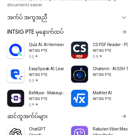
documents easier.
အက်ပ် အကူအညီ
expand_more
INTSIG PTE မှနောက်ထပ်
arrow_forward
Quiz AI: AI Homework Helper
CS PDF Reader - PDF E
INTSIG PTE
INTSIG PTE
၄.၄
၄.၅
star
star
EasySpeak AI: Learn English
Chaterm - AI SSH Term
INTSIG PTE
INTSIG PTE
၄.၇
star
BeMuse - Makeup & Beauty
Mathlet AI
INTSIG PTE
INTSIG PTE
၄.၈
star
ဆင်တူအက်ပ်များ
arrow_forward
ChatGPT
Rakuten Viber Messen
OpenAI
Viber Media