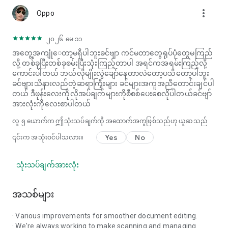
more_vert
Oppo
၂၀၂၆ မေ ၁၁
အတွေ့အကျုံ​ေတာ့မရှိပါဘူးခင်ဗျာ ကင်မတာတွေရုပ်ပုံတွေမကြည်
လို့ တစ်ခုပြီးတစ်ခုစမ်းပြီးသုံးကြည့်တာပါ အရင်ကအရမ်းကြည့်လို့
ကောင်းပါတယ် ဘယ်လိုမျိုးလွဲချော်နေတာလဲတော့ပသိတော့ပါဘူး
ခင်ဗျားသိနားလည်တဲ့ဆရာကြှီးများ ခင်များအကူအညီတောင်းချင်ပါ
တယ် ဒီဖုန်းလေးကိုလိုအပ်ချက်များကိုစီစစ်ပေးစေလိုပါတယ်ခင်ဗျာ်
အားလုံးကိုလေးစာပါတယ်
လူ
၅
ယောက်က ဤသုံးသပ်ချက်ကို အထောက်အကူဖြစ်သည်ဟု ယူဆသည်
Yes
No
၎င်းက အသုံးဝင်ပါသလား။
သုံးသပ်ချက်အားလုံး
အသစ်များ
· Various improvements for smoother document editing.
· We're always working to make scanning and managing