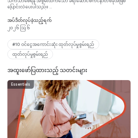
သက်သာစေရန် အစွမ်းထက်သော ခရီးဆောင်စကင်နာတစ်ခုအဖြစ်
ပြောင်းလဲပေးပါသည်။
ဖိုင်ကိုစကင်န်ဖတ်ပါ၊ PDF ကိုတည်းဖြတ်ပါ၊ ဖော်မတ်သို့ပြောင်းပါ၊
* CamScanner သည် ကမ္ဘာတစ်ဝှမ်းရှိ နိုင်ငံများနှင့် ဒေသပေါင်း 200
အပ်ဒိတ်လုပ်ခဲ့သည့်ရက်
ကျော်တွင် တပ်ဆင်မှု သန်း 500 ကျော်ရှိသည်။
၂၀၂၆ ဩ ၆
* တစ်ရက်လျှင် မှတ်ပုံတင်အသစ် 500,000 ကျော်
* စာရွက်စာတမ်းများကိုလျင်မြန်စွာဒစ်ဂျစ်တယ်လုပ်ပါ။
#10 ဝင်ငွေအကောင်းဆုံး ထုတ်လုပ်မှုစွမ်းရည်
CamScanner စကင်နာအက်ပ်သည် စာရွက်စာတမ်းအမျိုးအစား
ထုတ်လုပ်မှုစွမ်းရည်
အားလုံးကို စကင်န်ဖတ်ကာ ဒစ်ဂျစ်တယ်ပုံစံပြုလုပ်ရန် သင့်မိုဘိုင်း
စက်ပစ္စည်းပေါ်ရှိ ကင်မရာကို အသုံးပြုသည်- ပြေစာများ၊ မှတ်စုများ၊
ပြေစာများ၊ ဝှိုက်ဘုတ်ဆွေးနွေးမှုများ၊ စီးပွားရေးကတ်များ၊
အထူးဖော်ပြထားသည့် သတင်းများ
လက်မှတ်များ၊ စသည်တို့ဖြစ်သည်။
Essentials
* စကင်န်အရည်အသွေးကို အကောင်းဆုံးလုပ်ပါ။
စမတ်ကျသော ဖြတ်တောက်ခြင်းနှင့် အလိုအလျောက် မြှင့်တင်ခြင်း
သည် သင့်စကင်န်များတွင် စာသားနှင့် ဂရပ်ဖစ်များကို ပရီမီယံ
အရောင်များနှင့် ကြည်လင်ပြတ်သားမှုဖြင့် ရှင်းလင်းပြတ်သား
ကြောင်း သေချာစေသည်။
* စာသားကိုထုတ်ယူပါ။
ဤစကင်နာအက်ပ်၏ optical character recognition (OCR)
အင်္ဂါရပ်သည် ရုပ်ပုံများ သို့မဟုတ် PDF များတွင် စာသားကို မှတ်မိနိုင်