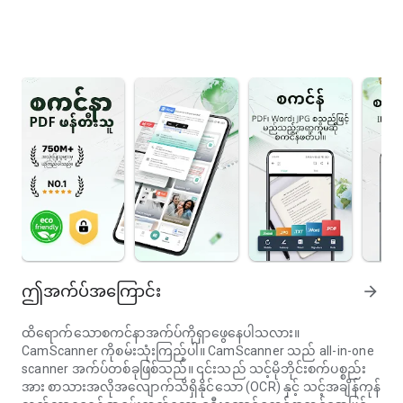
ဤအက်ပ်အကြောင်း
arrow_forward
ထိရောက်သောစကင်နာအက်ပ်ကိုရှာဖွေနေပါသလား။
CamScanner ကိုစမ်းသုံးကြည့်ပါ။ CamScanner သည် all-in-one
scanner အက်ပ်တစ်ခုဖြစ်သည်။ ၎င်းသည် သင့်မိုဘိုင်းစက်ပစ္စည်း
အား စာသားအလိုအလျောက်သိရှိနိုင်သော (OCR) နှင့် သင့်အချိန်ကုန်