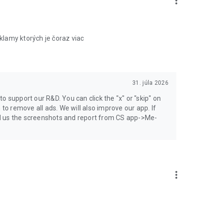
more_vert
lamy ktorých je čoraz viac
31. júla 2026
o support our R&D. You can click the "x" or "skip" on
 to remove all ads. We will also improve our app. If
send us the screenshots and report from CS app->Me-
more_vert