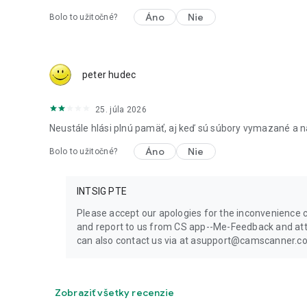
Áno
Nie
Bolo to užitočné?
peter hudec
25. júla 2026
Neustále hlási plnú pamäť, aj keď sú súbory vymazané a
Áno
Nie
Bolo to užitočné?
INTSIG PTE
Please accept our apologies for the inconvenience c
and report to us from CS app--Me-Feedback and att
can also contact us via at asupport@camscanner.com.
Zobraziť všetky recenzie