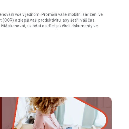
nování vše v jednom. Promění vaše mobilní zařízení ve
OCR) a zlepší vaši produktivitu, aby šetřil váš čas.
žitě skenovat, ukládat a sdílet jakékoli dokumenty ve
harp image or PDF
tu práce?
ádnout své papírování. Dejte sbohem obrovským a těžkým
i pro skenování hned teď.
ež 200 zemích a regionech po celém světě.
 mobilního zařízení ke skenování a digitalizaci všech
kuzí na tabuli, vizitek, certifikátů atd.
xt a grafika ve vašich skenech budou jasné a ostré s