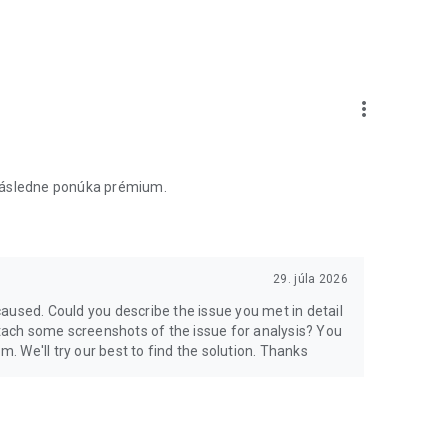
more_vert
 následne ponúka prémium.
29. júla 2026
aused. Could you describe the issue you met in detail
ach some screenshots of the issue for analysis? You
 We'll try our best to find the solution. Thanks