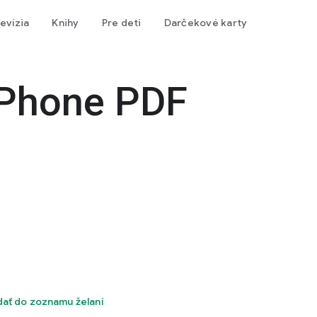
levízia
Knihy
Pre deti
Darčekové karty
 Phone PDF
dať do zoznamu želaní