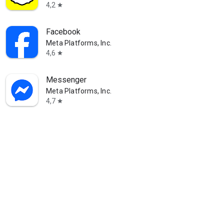
4,2
star
Facebook
Meta Platforms, Inc.
4,6
star
Messenger
Meta Platforms, Inc.
4,7
star