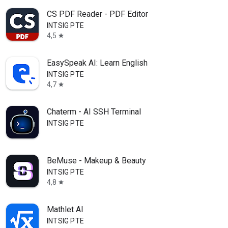
CS PDF Reader - PDF Editor
INTSIG PTE
4,5
star
EasySpeak AI: Learn English
INTSIG PTE
4,7
star
Chaterm - AI SSH Terminal
INTSIG PTE
BeMuse - Makeup & Beauty
INTSIG PTE
4,8
star
Mathlet AI
INTSIG PTE