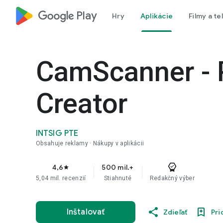
google_logo Play
Hry
Aplikácie
Filmy a te
CamScanner -
Creator
INTSIG PTE
Obsahuje reklamy
Nákupy v aplikácii
4,6
500 mil.+
star
5,04 mil. recenzií
Stiahnuté
Redakčný výber
Inštalovať
Zdieľať
Pri