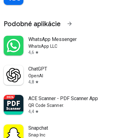
Podobné aplikácie
arrow_forward
WhatsApp Messenger
WhatsApp LLC
4,6
star
ChatGPT
OpenAI
4,8
star
ACE Scanner - PDF Scanner App
QR Code Scanner.
4,4
star
Snapchat
Snap Inc