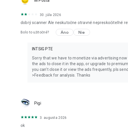
M Posta
Sledujte nás na Twitteru: @CamScanner
Lajkujte nás na Facebooku: CamScanner
Sledujte nás na Google+: CamScanner
30. júla 2026
dobrý scanner Ale neskutočne otravné nepreskočiteľné rek
Áno
Nie
Bolo to užitočné?
INTSIG PTE
Sorry that we have to monetize via advertising now t
the ads to close it in the app, or upgrade to premium
you can't close it or view the ads frequently, pls 
>Feedback for analysis. Thanks
Pigi
3. augusta 2026
ok