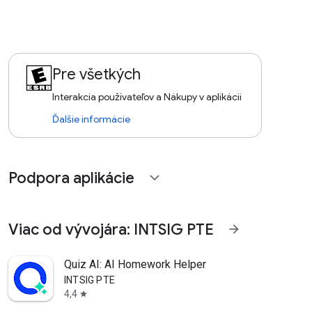
Pre všetkých
Interakcia používateľov a Nákupy v aplikácii
Ďalšie informácie
Podpora aplikácie
expand_more
Viac od vývojára: INTSIG PTE
arrow_forward
Quiz AI: AI Homework Helper
INTSIG PTE
4,4
star