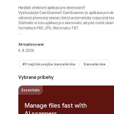
Hledáte efektivní aplikaci pro skenování?
Vyzkoušejte CamScanner! CamScanner je aplikace pro ske
výkonný přenosný skener, který automaticky rozpozná text (
Stáhněte si tuto aplikaci pro skenování, abyste mohli okam
formátech PDF, JPG, Word nebo TXT.
Scan and save docs, ID card, and bill into crystal clear & s
Chtěli byste mít celou kancelář v kapse a zvýšit produktivi
Pomocí aplikace skeneru CamScanner můžete snadno zvl
Aktualizované
kopírovacím strojům a pořiďte si tuto ultrarychlou aplikac
6. 8. 2026
* CamScanner má více než 500 milionů instalací ve více n
* Více než 500 000 nových registrací denně
#9 najziskovejšie kancelárske
Kancelárske
FUNKCE
Vybrané príbehy
* Rychle digitalizujte dokumenty
Skenerová aplikace CamScanner využívá fotoaparát vašeho
Essentials
druhů papírových dokumentů: účtenek, poznámek, faktur, dis
Manage files fast with
* Optimalizace kvality skenování
Inteligentní oříznutí a automatické vylepšení zajistí, že te
AI scanners