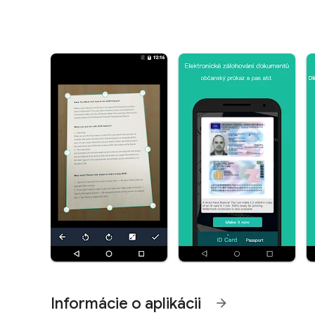
Informácie o aplikácii
arrow_forward