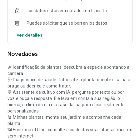
📶 Funciona sin conexión: consulta y cuida tus plantas incluso
Los datos están encriptados en tránsito
sin internet.
Puedes solicitar que se borren los datos
Empieza gratis. La versión Premium desbloquea
identificaciones, preguntas y diagnósticos ilimitados,
Ver detalles
respuestas en audio y acceso completo sin conexión.
Descárgala ahora y cuida tus plantas como un profesional. 🌱
Novedades
🌿 Identificação de plantas: descubra a espécie apontando a
câmera.
🩺 Diagnóstico de saúde: fotografe a planta doente e saiba a
praga ou doença e como tratar.
💬 Assistente de cultivo com IA: pergunte por texto ou por
voz e ouça a resposta. Ele leva em conta a sua região, o
bioma, o clima do dia e a fase da lua para dicas realmente
personalizadas.
🪴 Minhas plantas: monte seu jardim e acompanhe cada
planta.
📶 Funciona offline: consulte e cuide das suas plantas mesmo
sem internet.