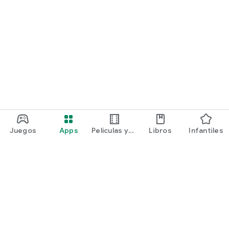
Juegos
Apps
Películas y
Libros
Infantiles
programas
Google Play
Play Pass