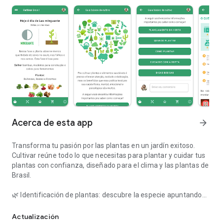
Acerca de esta app
arrow_forward
Transforma tu pasión por las plantas en un jardín exitoso.
Cultivar reúne todo lo que necesitas para plantar y cuidar tus
plantas con confianza, diseñado para el clima y las plantas de
Brasil.
🌿 Identificación de plantas: descubre la especie apuntando
Asistente de cultivo de plantas. Aprende a cuidar mejor tu huerto
la cámara.
Actualización