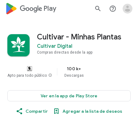
google_logo Play
search
help_outline
Cultivar - Minhas Plantas
Cultivar Digital
Compras directas desde la app
100 k+
Apto para todo público
info
Descargas
Ver en la app de Play Store
Compartir
Agregar a la lista de deseos