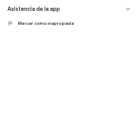
Asistencia de la app
expand_more
flag
Marcar como inapropiada