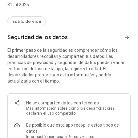
🩺 Diagnóstico de salud: fotografía la planta enferma y
31 jul 2026
descubre la plaga o enfermedad y cómo tratarla.
💬 Asistente de cultivo con IA: pregunta por texto o voz y
Estilo de vida
escucha la respuesta. Tiene en cuenta tu región, bioma, el
clima del día y la fase lunar para ofrecerte consejos
Seguridad de los datos
arrow_forward
verdaderamente personalizados.
El primer paso de la seguridad es comprender cómo los
📅 Qué hacer hoy: la guía adecuada para el día.
desarrolladores recopilan y comparten tus datos. Las
prácticas de privacidad y seguridad de datos pueden variar
🌼 Catálogo de especies brasileñas, con cuándo, cómo y
en función del uso de la app, la región y la edad. El
dónde plantar.
desarrollador proporcionó esta información y podría
actualizarla con el tiempo.
🪴 Mis plantas: crea tu jardín y lleva un registro de cada
planta.
🌦️ Pronóstico del tiempo de 7 días con consejos de cuidado y
No se comparten datos con terceros
horas de sol.
Más información
sobre cómo los desarrolladores
declaran el uso compartido
🌙 Fases lunares: el mejor momento del día para plantar,
Es posible que esta app recopile estos tipos de
podar o cosechar.
datos
📖 Guías de cultivo, compostaje y agroforestería.
Información personal y Fotos y videos