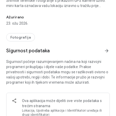
Snimite terenske fotografije s prikazom GPS kamere uživo:
mini-karta označava vašu lokaciju izravno u tražilu prije
Označite GPS koordinate, adresu i kartu na fotografijama. Geooznač
snimanja. Napravljeno za inspektore, geodete, agente za
nekretnine, građevinske timove i putnike kojima je potreban
Ažurirano
provjerljiv foto dokaz lokacije.
23. ožu 2026.
📸 GPS KAMERA ZA FOTO PEČAT
Svaka slika dobiva prilagodljivi sloj: GPS koordinate
Fotografija
(decimalne ili DMS), adresa, nadmorska visina, datum i
vrijeme urezani izravno u fotografiju. Konfigurirajte raspored
Sigurnost podataka
arrow_forward
pečata kako biste prikazali točno ono što vam treba. Rezultat:
geooznačeni foto zapis koji dokazuje gdje i kada je svaka
Sigurnost počinje razumijevanjem načina na koji razvojni
snimka snimljena.
programeri prikupljaju i dijele vaše podatke. Prakse
privatnosti i sigurnosti podataka mogu se razlikovati ovisno o
🗺 GPS KAMERA S KARTOM — PRIKAZ UŽIVO
vašoj upotrebi, regiji i dobi. Te informacije pružio je razvojni
Način rada GPS kamere s kartom prikazuje mini-kartu s
programer koji ih tijekom vremena može ažurirati.
vašom trenutnom lokacijom označenom u tražilu. Ova
značajka geooznačavanja kamere radi u stvarnom vremenu
— pogledajte svoju točnu poziciju prije svakog snimanja.
Ova aplikacija može dijeliti ove vrste podataka s
📌 GEOTAG FOTOGRAFIJA UVOZ GPS-A
trećim stranama
Imate postojeće fotografije bez podataka o lokaciji? Uvezite
Lokacija, Upotreba aplikacija i Identifikatori uređaja ili
iz svoje galerije i dodajte GPS koordinate, adresu i vremensku
drugi identifikatori