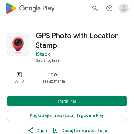
google_logo Play
search
help_outline
GPS Photo with Location
Stamp
iStack
Sadrži oglase
100+
Svi
info
Preuzimanja
Instaliraj
Pogledajte u aplikaciji Trgovina Play
Dijeli
Dodajte na popis želja