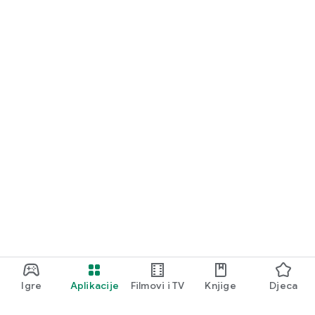
✓ Konfigurabilni list rasporeda pečata
✓ Snimanje GPS kamerom visoke rezolucije
Igre
Aplikacije
Filmovi i TV
Knjige
Djeca