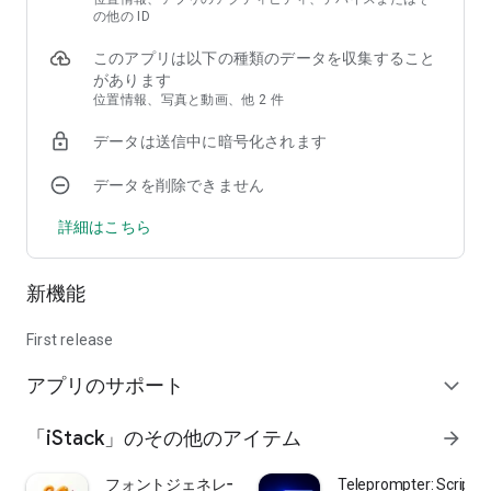
ています。
の他の ID
このアプリは以下の種類のデータを収集すること
📐 GPS座標アプリ - 全フォーマット対応
があります
GPS座標アプリとして、現在の緯度と経度を度数またはDMSで
位置情報、写真と動画、他 2 件
表示できます。フォーマットは瞬時に切り替え可能です。高度
も表示されます。GPSカメラの写真オーバーレイは、移動に合
データは送信中に暗号化されます
わせてリアルタイムで更新されます。
データを削除できません
📁 GPSマップカメラ - アルバム整理
GPSカメラで撮影したすべての写真ファイルは、場所と日付ご
詳細はこちら
とに自動的にアルバムに整理されます。場所で閲覧したり、日
付で絞り込んだりできます。GPSマップカメラのタイムスタン
プメタデータは、すべての画像に保持されます。
新機能
First release
⚡ オフラインGPSフォトスタンプ
オフラインでもGPS座標をスタンプできます。アプリは最後に
アプリのサポート
expand_more
確認された位置情報をキャッシュするため、データ接続がなく
てもGPSタイムスタンプ付きの写真を撮影できます。
「iStack」のその他のアイテム
arrow_forward
用途：
• GPS座標スタンプ付きの建設関連書類
フォントジェネレーター：おしゃれ文字
Teleprompter: Script 