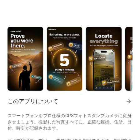
このアプリについて
arrow_forward
スマートフォンをプロ仕様のGPSフォトスタンプカメラに変身
させましょう。撮影した写真すべてに、正確な座標、住所、日
付、時刻が記録されます。