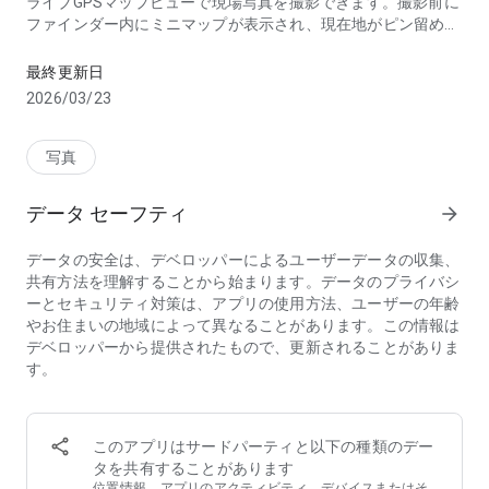
ライブGPSマップビューで現場写真を撮影できます。撮影前に
ファインダー内にミニマップが表示され、現在地がピン留めさ
写真にGPS座標、住所、地図をスタンプします。位置情報をタグ
れます。検査員、測量士、不動産業者、建設チーム、そして位
置情報を証明する写真が必要な旅行者に最適です。
最終更新日
2026/03/23
📸 GPSフォトスタンプカメラ
すべての画像にカスタマイズ可能なオーバーレイが挿入されま
す。GPS座標（小数点またはDMS）、住所、高度、日付、時刻
写真
が写真に直接焼き付けられます。スタンプのレイアウトを自由
に設定して、必要な情報を表示できます。結果として、撮影場
データ セーフティ
arrow_forward
所と日時を証明できるジオタグ付き写真記録が完成します。
データの安全は、デベロッパーによるユーザーデータの収集、
🗺 GPSマップカメラ - ライブビュー
共有方法を理解することから始まります。データのプライバシ
GPSマップカメラモードでは、ファインダー内に現在地を示す
ーとセキュリティ対策は、アプリの使用方法、ユーザーの年齢
ミニマップが表示されます。このジオタグ機能はリアルタイム
やお住まいの地域によって異なることがあります。この情報は
で動作するため、撮影前に正確な位置を確認できます。
デベロッパーから提供されたもので、更新されることがありま
す。
📌 位置情報付き写真（GPSデータ）インポート
位置情報のない写真をお持ちですか？ギャラリーからインポー
トして、GPS座標、住所、タイムスタンプを追加できます。位
このアプリはサードパーティと以下の種類のデー
置情報付き写真のGPS座標は画像に埋め込まれるため、撮り直
タを共有することがあります
しは不要です。新旧問わず、写真にGPSスタンプ機能を搭載し
位置情報、アプリのアクティビティ、デバイスまたはそ