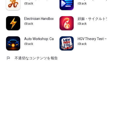
• 住所と地図のスタンプ付き不動産写真
iStack
iStack
• 現場検査および測量写真の証拠
• GPS位置情報による旅行写真の整理
• 保険および法的証拠写真
Electrician Handbook: Wiring
妋娠・サイクルトラッ
iStack
iStack
✓ すべての撮影写真にGPSフォトスタンプを記録
✓ ファインダーにライブミニマップを表示するGPSマップカメ
ラ
Auto Workshop: Car Mechanic
HGV Theory Test – LGV
✓ 既存の写真にGPS位置情報をインポート
iStack
iStack
✓ GPS座標アプリ - 小数点形式とDMS形式に対応
✓ 緯度と経度、高度表示
✓ すべての画像にGPSカメラのタイムスタンプを記録
flag
不適切なコンテンツを報告
✓ GPS位置情報と日付による自動アルバム整理
✓ オフラインGPSフォトスタンプキャッシュ
✓ スタンプレイアウトシートの設定が可能
✓ 高解像度GPSカメラ撮影