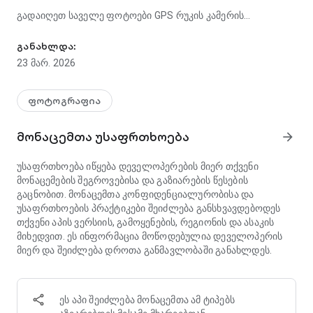
გადაიღეთ საველე ფოტოები GPS რუკის კამერის
GPS კოორდინატების, მისამართისა და რუკის შტამპი ფოტოებზე
პირდაპირი ხედით: მინი-რუკა თქვენს მდებარეობას
პირდაპირ ხედვის მაძიებელში აფიქსირებს გადაღებამდე.
განახლდა:
შექმნილია ინსპექტორებისთვის, შემფასებლებისთვის,
23 მარ. 2026
უძრავი ქონების აგენტებისთვის, სამშენებლო ჯგუფებისთვის
და მოგზაურებისთვის, რომლებსაც სჭირდებათ
დადასტურებული მდებარეობის ფოტო მტკიცებულება.
ფოტოგრაფია
📸 GPS ფოტო შტამპის კამერა
მონაცემთა უსაფრთხოება
arrow_forward
ყველა სურათს აქვს მორგებული გადაფარვა: GPS
კოორდინატები (ათობითი ან DMS), მისამართი, სიმაღლე,
უსაფრთხოება იწყება დეველოპერების მიერ თქვენი
თარიღი და დრო პირდაპირ ფოტოზეა ჩაწერილი.
მონაცემების შეგროვებისა და გაზიარების წესების
დააკონფიგურირეთ შტამპის განლაგება, რათა ზუსტად
გაცნობით. მონაცემთა კონფიდენციალურობისა და
აჩვენოთ ის, რაც გჭირდებათ. შედეგი: გეოგრაფიული
უსაფრთხოების პრაქტიკები შეიძლება განსხვავდებოდეს
ფოტოჩანაწერი, რომელიც ადასტურებს, თუ სად და როდის
თქვენი აპის ვერსიის, გამოყენების, რეგიონის და ასაკის
არის გადაღებული თითოეული კადრი.
მიხედვით. ეს ინფორმაცია მოწოდებულია დეველოპერის
მიერ და შეიძლება დროთა განმავლობაში განახლდეს.
🗺 GPS რუკის კამერა — პირდაპირი ხედი
GPS რუკის კამერის რეჟიმი აჩვენებს მინი-რუკას თქვენი
მიმდინარე მდებარეობით, რომელიც მიმაგრებულია ხედვის
მაძიებელში. ეს გეო ნიშანდების კამერის ფუნქცია მუშაობს
ეს აპი შეიძლება მონაცემთა ამ ტიპებს
რეალურ დროში — იხილეთ თქვენი ზუსტი პოზიცია ყოველი