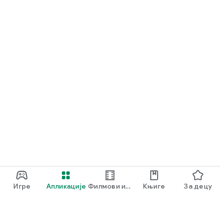
и временски слој у реалном времену.
Игре
Апликације
Филмови и
Књиге
За децу
ТВ