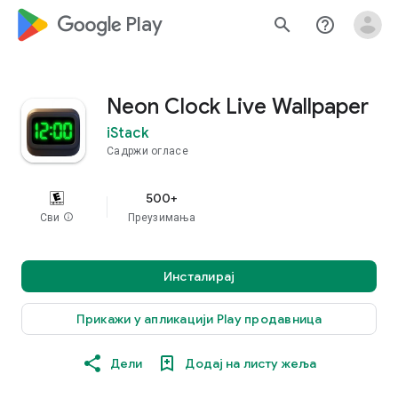
google_logo Play
search
help_outline
Neon Clock Live Wallpaper
iStack
Садржи огласе
500+
Сви
info
Преузимања
Инсталирај
Прикажи у апликацији Play продавница
Дели
Додај на листу жеља