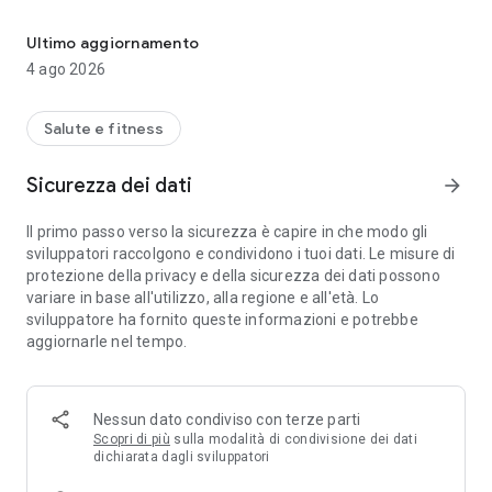
Serie quotidiana di calistenia: flessioni, squat, trazioni e chin-up.
presentarsi. Ogni. Singolo. Giorno.
Ultimo aggiornamento
StreakUp non è un'app di allenamento. È un'
app per costruire
4 ago 2026
abitudini di allenamento a corpo libero
. Flessioni, squat,
trazioni, chin-up, sollevamento gambe — scegli il tuo
esercizio, inizia con uno e non spezzare la catena.
Salute e fitness
LA FILOSOFIA DEL "SOLO UNA"
Sicurezza dei dati
arrow_forward
La maggior parte delle app fitness vuole che tu segua un
Il primo passo verso la sicurezza è capire in che modo gli
piano, raggiunga obiettivi, conti le ripetizioni con la
sviluppatori raccolgono e condividono i tuoi dati. Le misure di
fotocamera. StreakUp fa una domanda semplice: ti sei
protezione della privacy e della sicurezza dei dati possono
presentato oggi? Sì? La tua serie cresce. Fine.
variare in base all'utilizzo, alla regione e all'età. Lo
sviluppatore ha fornito queste informazioni e potrebbe
Stanco? Una flessione richiede 3 secondi. Impegnato? Uno
aggiornarle nel tempo.
squat tra due riunioni. In viaggio? Niente palestra.
TRACCIA QUALSIASI ESERCIZIO A CORPO LIBERO
• Flessioni
Nessun dato condiviso con terze parti
• Squat
Scopri di più
sulla modalità di condivisione dei dati
• Trazioni e chin-up
dichiarata dagli sviluppatori
• Sollevamento gambe