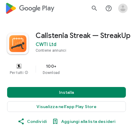
google_logo Play
search
help_outline
Calistenia Streak — StreakUp
CWTI Ltd
Contiene annunci
100+
Per tutti
info
Download
Installa
Visualizza nell'app Play Store
Condividi
Aggiungi alla lista desideri