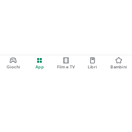
Giochi
App
Film e TV
Libri
Bambini
Google Play
Play Pass