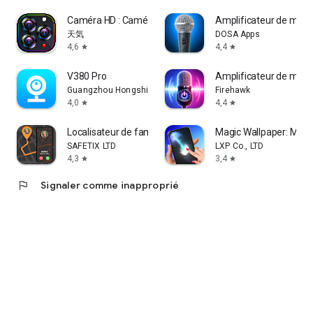
Caméra HD : Caméra Pro
Amplificateur de micr
天気
DOSA Apps
4,6
4,4
star
star
V380 Pro
Amplificateur de micr
Guangzhou Hongshi information Technology Co., Ltd
Firehawk
4,0
4,4
star
star
Localisateur de famille Familo
Magic Wallpaper: Magic
SAFETIX LTD
LXP Co., LTD
4,3
3,4
star
star
flag
Signaler comme inapproprié