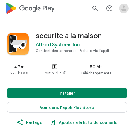
google_logo Play
search
help_outline
sécurité à la maison
Alfred Systems Inc.
Contient des annonces
Achats via l'appli
4,7
50 M+
star
992 k avis
Tout public
info
Téléchargements
Installer
Voir dans l'appli Play Store
Partager
Ajouter à la liste de souhaits