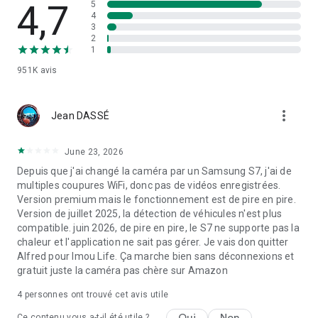
4,7
5
4
Contrairement à la IP webcam ou caméra IP traditionnelle,
3
2
vous pouvez installer Alfred là où vous avez besoin de
1
renforcer votre sécurité. De plus, vous pouvez ajouter ou
supprimer la caméra à tout moment.
951K
avis
INTELLIGENT, PRATIQUE, ÉCOLOGIQUE
more_vert
Jean DASSÉ
Est-ce la première fois que vous choisissez une caméra
June 23, 2026
CCTV ? Vous espérez toujours trouver de bonnes critiques
sur les moniteur pour bébé, les caméras pour animaux de
Depuis que j'ai changé la caméra par un Samsung S7, j'ai de
compagnie, ou caméra IP coûteux ? Vous pouvez protéger
multiples coupures WiFi, donc pas de vidéos enregistrées.
votre maison grâce à une solution plus intelligente. Voici un
Version premium mais le fonctionnement est de pire en pire.
conseil : vous n'aurez peut-être même pas besoin d'acheter
Version de juillet 2025, la détection de véhicules n'est plus
une vraie CCTV, caméra wifi, IP caméra ou IP webcam.
compatible. juin 2026, de pire en pire, le S7 ne supporte pas la
chaleur et l'application ne sait pas gérer. Je vais don quitter
Grâce à des applications de sécurité telles qu'Alfred, il n'y a
Alfred pour Imou Life. Ça marche bien sans déconnexions et
pas d'installation compliquée, de paramètres IP ou de
gratuit juste la caméra pas chère sur Amazon
contrat. Il vous suffit de télécharger Alfred pour transformer
4
personnes ont trouvé cet avis utile
vos anciens appareils en matériel de bricolage IP caméra ou
caméra de mobile distant : pur et simple.
Oui
Non
Ce contenu vous a-t-il été utile ?