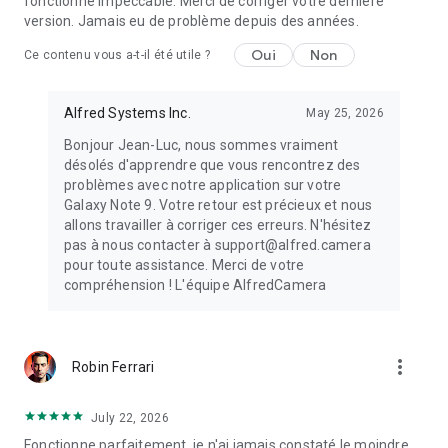
fonctionne impeccable. Merci de corriger votre dernière
version. Jamais eu de problème depuis des années.
Oui
Non
Ce contenu vous a-t-il été utile ?
Alfred Systems Inc.
May 25, 2026
Bonjour Jean-Luc, nous sommes vraiment
désolés d'apprendre que vous rencontrez des
problèmes avec notre application sur votre
Galaxy Note 9. Votre retour est précieux et nous
allons travailler à corriger ces erreurs. N'hésitez
pas à nous contacter à support@alfred.camera
pour toute assistance. Merci de votre
compréhension ! L'équipe AlfredCamera
more_vert
Robin Ferrari
July 22, 2026
Fonctionne parfaitement, je n'ai jamais constaté le moindre