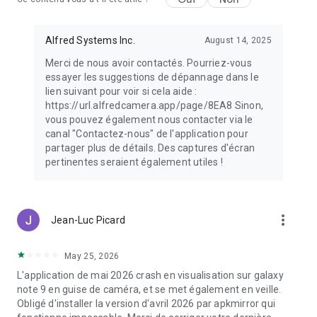
La meilleure caméra de surveillance téléphone que vous
puissiez trouver : gratuit, fiable, polyvalent et facile à utiliser.
Alfred Systems Inc.
August 14, 2025
Tout le monde profite de ses téléphones intelligents inutilisés
Merci de nous avoir contactés. Pourriez-vous
en les transformant en lecteurs vidéo ou en navigateurs GPS.
essayer les suggestions de dépannage dans le
Alors pourquoi ne pas utiliser le vôtre en guise de camera de
lien suivant pour voir si cela aide :
surveillance en direct , moniteur de chien, nounou cam, IP
https://url.alfredcamera.app/page/8EA8 Sinon,
webcam, ou caméra IP ?
vous pouvez également nous contacter via le
canal "Contactez-nous" de l'application pour
partager plus de détails. Des captures d'écran
Certaines fonctionnalités de cette application nécessitent
pertinentes seraient également utiles !
l'autorisation de l'administrateur de périphérique.
more_vert
Jean-Luc Picard
May 25, 2026
L'application de mai 2026 crash en visualisation sur galaxy
note 9 en guise de caméra, et se met également en veille.
Obligé d'installer la version d'avril 2026 par apkmirror qui