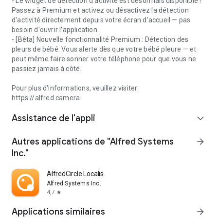
- Le widget de détection d'activité est désormais disponible !
Passez à Premium et activez ou désactivez la détection
d'activité directement depuis votre écran d'accueil — pas
besoin d'ouvrir l'application.
- [Bêta] Nouvelle fonctionnalité Premium : Détection des
pleurs de bébé. Vous alerte dès que votre bébé pleure — et
peut même faire sonner votre téléphone pour que vous ne
passiez jamais à côté.
Pour plus d'informations, veuillez visiter:
https://alfred.camera
Assistance de l'appli
expand_more
Autres applications de "Alfred Systems
arrow_forward
Inc."
AlfredCircle Localiser Famille
Alfred Systems Inc.
4,7
star
Applications similaires
arrow_forward