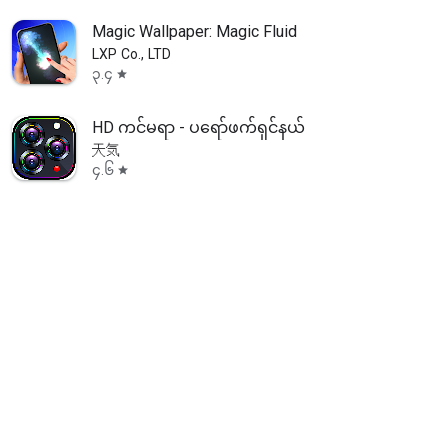
Magic Wallpaper: Magic Fluid
LXP Co., LTD
၃.၄
star
HD ကင်မရာ - ပရော်ဖက်ရှင်နယ်
天気
၄.၆
star