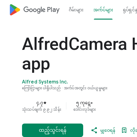
google_logo Play
ဂိမ်းများ
အက်ပ်များ
ရုပ်ရှင်န
AlfredCamera 
app
Alfred Systems Inc.
ကြော်ငြာများ ပါရှိပါသည်
အက်ပ်အတွင်း ဝယ်ယူမှုများ
၄.၇
၅ ကုဋေ+
star
သုံးသပ်ချက် ၉.၉၂ သိန်း
ဒေါင်းလုဒ်များ
ထည့်သွင်းရန်
မျှဝေရန်
လို