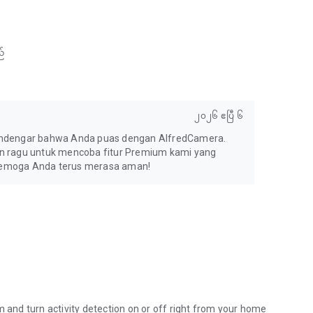
်
၂၀၂၆ ဧပြီ ၆
mendengar bahwa Anda puas dengan AlfredCamera.
ngan ragu untuk mencoba fitur Premium kami yang
Semoga Anda terus merasa aman!
m and turn activity detection on or off right from your home