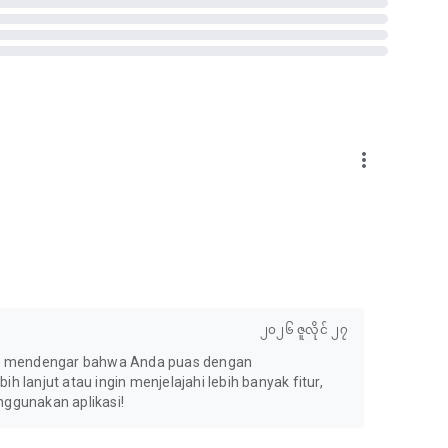
era or pet cam
cess
amera, or dog camera
amera, or dog camera using just two phones and the Alfred
more_vert
 system? The best home surveillance camera app you can
 an essential component of any home improvement or smart
me or experimenting with Google Assistant.
turning them into video players, GPS navigators, or fitness
tor, baby monitor, nanny cam, webcam, or IP cam?
 charged to your Google Play Account. The account will be
၂၀၂၆ ဇူလိုင် ၂၇
subscription and auto-renewal by going to Account
ng mendengar bahwa Anda puas dengan
lanjut atau ingin menjelajahi lebih banyak fitur,
 visit our official website https://reurl.cc/jvKWrM
ggunakan aplikasi!
ermission.