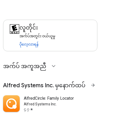
လူတိုင်း
အက်ပ်အတွင်း ဝယ်ယူမှု
ပိုလေ့လာရန်
အက်ပ် အကူအညီ
expand_more
Alfred Systems Inc. မှနောက်ထပ်
arrow_forward
AlfredCircle: Family Locator
Alfred Systems Inc.
၄.၇
star