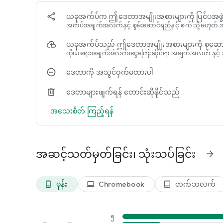
✅ LOW-LIGHT FILTER: Enhanced visibility at night for your
✅ WALKIE-TALKIE: Deter thieves, interact with visitors or 
ယခုအက်ပ်က ဤဒေတာအမျိုးအစားများကို ပြင်ပအဖွဲ့အစ
✅ 360 CAMERA: Cover a larger area with both lenses.
အက်ပ်အချက်အလက်နှင့် စွမ်းဆောင်ရည်နှင့် စက် သို့မဟုတ် အ
✅ ZOOM, SCHEDULE, SOUND DETECTION, REMINDER, TRUST
Works smoothly via WiFi, 3G, and LTE.
ယခုအက်ပ်သည် ဤဒေတာအမျိုးအစားများကို စုဆောင
ကိုယ်ရေးအချက်အလက်၊ငွေကြေးဆိုင်ရာ အချက်အလက် နှင့် အ
SUPER EASY TO SET UP
AlfredCamera is the easiest-to-install surveillance camer
ဒေတာကို အသွင်ဝှက်မထားပါ
to DIY your own home security camera, pet cam, baby ca
ဒေတာများဖျက်ရန် တောင်းဆိုနိုင်သည်
🔹 Install Alfred Camera App on two devices, your old pho
🔹 Scan a QR code to pair them.
အသေးစိတ် ကြည့်ရန်
🔹 Cross-platform support: Android and iOS devices work 
ANYTIME, ANYWHERE
Unlike traditional CCTV cameras or home surveillance cam
အဆင့်သတ်မှတ်ခြင်း၊ သုံးသပ်ခြင်း
arrow_forward
for extra security. It works great as a nanny cam, baby cam
simply checking in during work hours.
ဖုန်း
Chromebook
တက်ဘလက်
phone_android
laptop
tablet_android
📷 SIMPLE SECURITY AT YOUR FINGERTIPS
With a crystal clear live camera stream, instant alerts and
happening and keep evidences in any incident.
၅