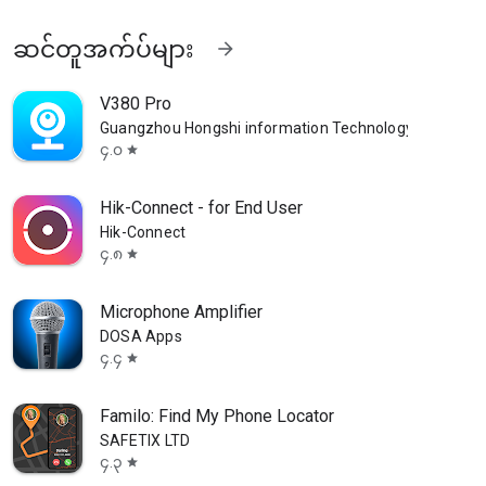
ဆင်တူအက်ပ်များ
arrow_forward
V380 Pro
Guangzhou Hongshi information Technology Co., Ltd
၄.၀
star
Hik-Connect - for End User
Hik-Connect
၄.၈
star
Microphone Amplifier
DOSA Apps
၄.၄
star
Familo: Find My Phone Locator
SAFETIX LTD
၄.၃
star