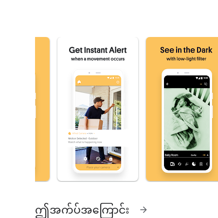
ဤအက်ပ်အကြောင်း
arrow_forward