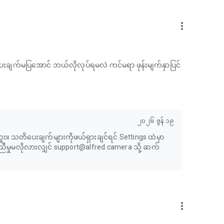
more_vert
ိပေးချက်မပြအောင် ဘယ်လိုလုပ်ရမလဲ ကင်မရာ ဖုန်းမျက်နှာပြင်
၂၀၂၆ ဇွန် ၁၉
။ သတိပေးချက်များကိုဖယ်ရှားချင်ရင် Settings ထဲမှာ
ကူညီမှုမလိုလားလျှင် support@alfred.camera သို့ ဆက်
more_vert