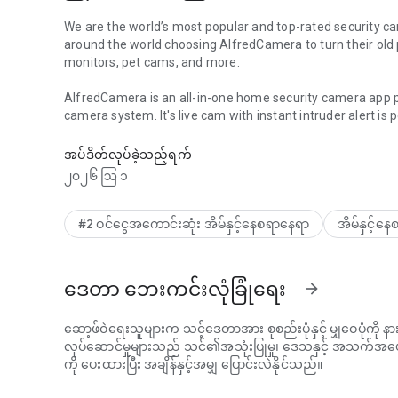
We are the world’s most popular and top-rated security ca
around the world choosing AlfredCamera to turn their ol
monitors, pet cams, and more.
AlfredCamera is an all-in-one home security camera app 
camera system. It's live cam with instant intruder alert is
Remotely monitor: House, baby & pet from anywhere with w
monitor, dog monitor, and more.
အပ်ဒိတ်လုပ်ခဲ့သည့်ရက်
AlfredCamera is well-recognized as:
၂၀၂၆ ဩ ၁
⏩ “Most Innovative App” － Google Play (2016)
⏩ “Most Popular Utility App” － Google Play (2019)
⏩ “One of the Best App Options for Setting up Your Phon
#2 ဝင်ငွေအကောင်းဆုံး အိမ်နှင့်နေစရာနေရာ
အိမ်နှင့်န
⏩ “Home Protection is Achieved at Low Cost and Without
FEATURES
ဒေတာ ဘေးကင်းလုံခြုံရေး
arrow_forward
Whether you’re looking for a surveillance camera app or 
camera app to look after your newborn, a pet cam app or d
AlfredCamera home security camera app is the perfect so
ဆော့ဖ်ဝဲရေးသူများက သင့်ဒေတာအား စုစည်းပုံနှင့် မျှဝေပုံကို နား
လုပ်ဆောင်မှုများသည် သင်၏အသုံးပြုမှု၊ ဒေသနှင့် အသက်အ
✅ 24/7 LIVE STREAM: Watch high-quality live video from 
ကို ပေးထားပြီး အချိန်နှင့်အမျှ ပြောင်းလဲနိုင်သည်။
✅ SMART INTRUDER ALERT: Get instant alerts