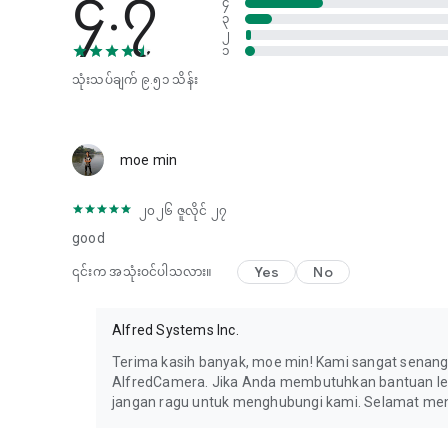
၄.၇
၄
✔️ Monitor pets when you're away with a reliable dog cam
၃
✔️ Check on elderly family with real-time remote video ac
၂
၁
✔️ Sound alerts and night vision on your pet cam, baby c
✔️ Protect your home with smart motion-triggered alerts
သုံးသပ်ချက်
၉.၅၁ သိန်း
✔️ Create a smart CCTV system, your own pet cam, baby c
app.
SMART, CONVENIENT, ECO-CONSCIOUS
moe min
First time choosing a CCTV camera app or home security
ever find: reliable, versatile, and easy to use. Alfred is
၂၀၂၆ ဇူလိုင် ၂၇
home project if you are interested in building a smart ho
good
Everyone is taking advantage of their old smartphones by 
Yes
No
၎င်းက အသုံးဝင်ပါသလား။
devices. So why not use yours as a pet monitor, dog moni
Alfred Premium offers a subscription service that will be
Alfred Systems Inc.
automatically charged for renewal. You can manage your 
Settings.
Terima kasih banyak, moe min! Kami sangat sena
AlfredCamera. Jika Anda membutuhkan bantuan lebih 
Want to learn more about how to monitor your home? Please
jangan ragu untuk menghubungi kami. Selamat men
Some features of this app require Device Administrator p