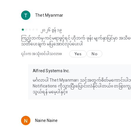
Thet Myanmar
၂၀၂၆ ဇွန် ၁၉
ကြည့်ဘက်မှ ကင်မရာဖွင့်ရင် ဟိုဘက် ဖုန်း မျက်နှာပြင်မှာ အသ
သတိပေးချက် မပြအောင်လုပ်​ပေးပါ
Yes
No
၎င်းက အသုံးဝင်ပါသလား။
Alfred Systems Inc.
မင်္ဂလာပါ Thet Myanmar၊ သင့်အတွက်စိတ်မကောင်းပါဘူး
Notifications ကိုသွားပြီးပြောင်းလဲနိုင်ပါတယ်။ တခြား
သွယ်ရန် မမေ့ပါနှင့်။
Naine Naine