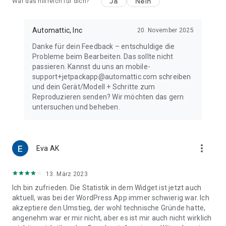
Ja
Nein
War das hilfreich für dich?
Automattic, Inc
20. November 2025
Danke für dein Feedback – entschuldige die
Probleme beim Bearbeiten. Das sollte nicht
passieren. Kannst du uns an mobile-
support+jetpackapp@automattic.com schreiben
und dein Gerät/Modell + Schritte zum
Reproduzieren senden? Wir möchten das gern
untersuchen und beheben.
more_vert
Eva AK
13. März 2023
Ich bin zufrieden. Die Statistik in dem Widget ist jetzt auch
aktuell, was bei der WordPress App immer schwierig war. Ich
akzeptiere den Umstieg, der wohl technische Gründe hatte,
angenehm war er mir nicht, aber es ist mir auch nicht wirklich