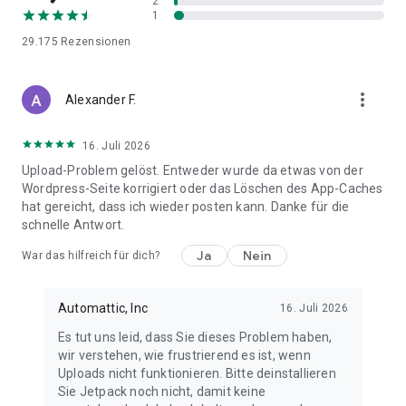
2
Füge Schlagwörter und Kategorien hinzu, damit neue Leser
1
deine Beiträge entdecken können und deine Leserschaft
29.175
Rezensionen
wächst.
SICHERHEIT & PERFORMANCE-TOOLS
more_vert
Alexander F.
Stelle deine Website wieder her, wenn ein Problem auftritt.
Prüfe auf Bedrohungen und entferne sie mit einmaligem
16. Juli 2026
Tippen.
Upload-Problem gelöst. Entweder wurde da etwas von der
Bleibe auf dem Laufenden über die Website-Aktivität und
Wordpress-Seite korrigiert oder das Löschen des App-Caches
sieh dir an, wer wann was geändert hat.
hat gereicht, dass ich wieder posten kann. Danke für die
schnelle Antwort.
READER
Ja
Nein
War das hilfreich für dich?
Jetpack ist mehr als ein Tool zur Erstellung von Blogs.
Verwende Jetpack, um dich im WordPress.com-Reader mit
einer Community von Autoren zu verbinden. Recherchiere
Automattic, Inc
16. Juli 2026
Tausende von Themen nach Schlagwort, entdecke neue
Autoren und Organisationen und folge denen, die dich
Es tut uns leid, dass Sie dieses Problem haben,
interessieren.
wir verstehen, wie frustrierend es ist, wenn
Mit der Funktion „Für später speichern“ kannst du Beiträge
Uploads nicht funktionieren. Bitte deinstallieren
vormerken, die dich begeistern.
Sie Jetpack noch nicht, damit keine