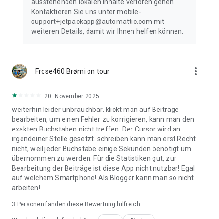
ausstehenden lokalen Inhalte verloren gehen.
TEILEN
Kontaktieren Sie uns unter mobile-
support+jetpackapp@automattic.com mit
Richte automatisches Teilen ein, damit deine Follower in den
weiteren Details, damit wir Ihnen helfen können.
sozialen Medien benachrichtigt werden, wenn du einen
neuen Beitrag veröffentlichst. Veröffentliche Beiträge
gleichzeitig auf Facebook, Twitter und anderen Plattformen.
Füge deinen Beiträgen Social Sharing-Buttons hinzu, damit
more_vert
Frose460 Brømi on tour
deine Besucher sie in ihrem Netzwerk teilen können. So
werden deine Fans zu deinen Botschaftern.
20. November 2025
Weitere Informationen findest du unter
weiterhin leider unbrauchbar. klickt man auf Beiträge
https://jetpack.com/mobile
bearbeiten, um einen Fehler zu korrigieren, kann man den
exakten Buchstaben nicht treffen. Der Cursor wird an
Den Datenschutzhinweis für Benutzer in Kalifornien findest
irgendeiner Stelle gesetzt. schreiben kann man erst Recht
du unter https://automattic.com/privacy/#california-
nicht, weil jeder Buchstabe einige Sekunden benötigt um
consumer-privacy-act-ccpa
übernommen zu werden. Für die Statistiken gut, zur
Bearbeitung der Beiträge ist diese App nicht nutzbar! Egal
auf welchem Smartphone! Als Blogger kann man so nicht
arbeiten!
3
Personen fanden diese Bewertung hilfreich