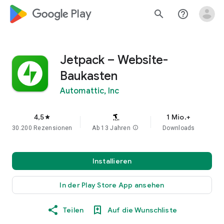
google_logo Play
search
help_outline
Jetpack – Website-
Baukasten
Automattic, Inc
4,5
1 Mio.+
star
30.200 Rezensionen
Ab 13 Jahren
info
Downloads
Installieren
In der Play Store App ansehen
Teilen
Auf die Wunschliste