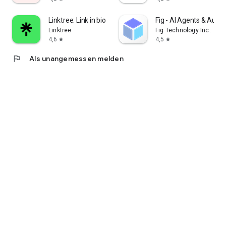
Linktree: Link in bio creator
Fig - AI Agents & Auto
Linktree
Fig Technology Inc.
4,6
4,5
star
star
flag
Als unangemessen melden