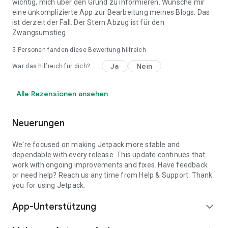
wichtig, mich über den Grund zu informieren. Wünsche mir
eine unkomplizierte App zur Bearbeitung meines Blogs. Das
ist derzeit der Fall. Der Stern Abzug ist für den
Zwangsumstieg.
5
Personen fanden diese Bewertung hilfreich
Ja
Nein
War das hilfreich für dich?
Alle Rezensionen ansehen
Neuerungen
We're focused on making Jetpack more stable and
dependable with every release. This update continues that
work with ongoing improvements and fixes. Have feedback
or need help? Reach us any time from Help & Support. Thank
you for using Jetpack.
App-Unterstützung
expand_more