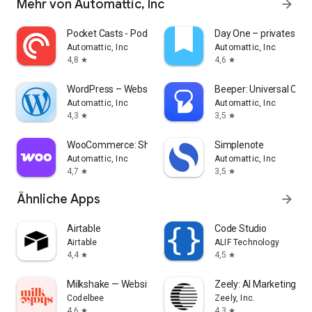
Mehr von Automattic, Inc
arrow_forward
Pocket Casts - Podcast App
Day One – privates Ta
Automattic, Inc
Automattic, Inc
4,8
4,6
star
star
WordPress – Website-Builder
Beeper: Universal Chat
Automattic, Inc
Automattic, Inc
4,3
3,5
star
star
WooCommerce: Shop & POS
Simplenote
Automattic, Inc
Automattic, Inc
4,7
3,5
star
star
Ähnliche Apps
arrow_forward
Airtable
Code Studio
Airtable
ALIF Technology
4,4
4,5
star
star
Milkshake — Website Builder
Zeely: AI Marketing Pl
Codelbee
Zeely, Inc.
4,6
4,3
star
star