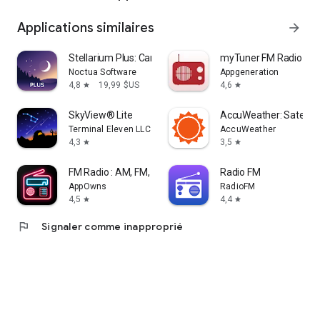
Applications similaires
arrow_forward
Stellarium Plus: Carte du ciel
myTuner FM Radio Ap
Noctua Software
Appgeneration
4,8
19,99 $US
4,6
star
star
SkyView® Lite
AccuWeather: Satellit
Terminal Eleven LLC
AccuWeather
4,3
3,5
star
star
FM Radio : AM, FM, Radio Tuner
Radio FM
AppOwns
RadioFM
4,5
4,4
star
star
flag
Signaler comme inapproprié