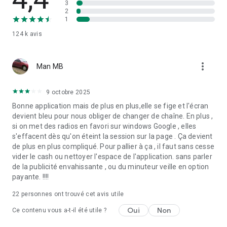
3
2
1
124 k
avis
more_vert
Man MB
9 octobre 2025
Bonne application mais de plus en plus,elle se fige et l'écran
devient bleu pour nous obliger de changer de chaîne. En plus ,
si on met des radios en favori sur windows Google , elles
s'effacent dès qu'on éteint la session sur la page . Ça devient
de plus en plus compliqué. Pour pallier à ça , il faut sans cesse
vider le cash ou nettoyer l'espace de l'application. sans parler
de la publicité envahissante , ou du minuteur veille en option
payante. !!!!
22
personnes ont trouvé cet avis utile
Oui
Non
Ce contenu vous a-t-il été utile ?