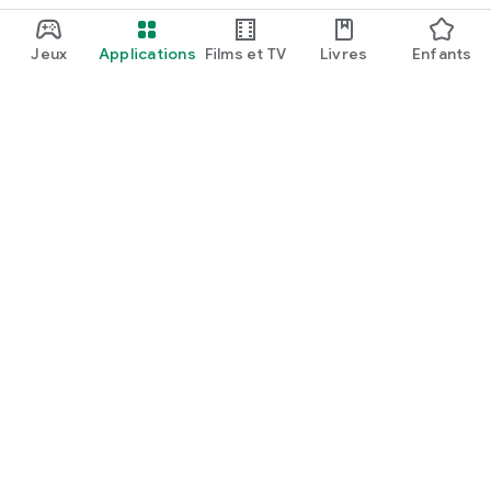
Jeux
Applications
Films et TV
Livres
Enfants
Google Play
Play Pass
Points Play
Cartes
En profiter
Modalités de remboursement
Enfants et famille