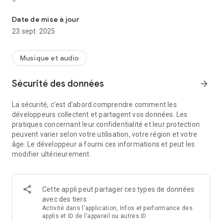
Écoutez des milliers de monde stations de radio en direct de large
Chaque point vert représente une ville ou un village. Appuyez
Date de mise à jour
dessus pour syntoniser les stations de radio diffusant depuis
23 sept. 2025
cette ville.
En ajoutant de nouvelles stations chaque jour et en mettant à
Musique et audio
jour celles qui ne fonctionnent plus, nous espérons vous offrir
une expérience d'écoute radio internationale fluide.
Sécurité des données
arrow_forward
Enregistrez vos stations préférées pour une écoute
La sécurité, c'est d'abord comprendre comment les
ultérieure.
développeurs collectent et partagent vos données. Les
pratiques concernant leur confidentialité et leur protection
Ne vous inquiétez pas: la radio continuera de fonctionner,
peuvent varier selon votre utilisation, votre région et votre
même si votre téléphone se met en veille.
âge. Le développeur a fourni ces informations et peut les
modifier ultérieurement.
Plus de fonctionnalités à venir bientôt.
Beaucoup d'amour,
Radio Garden
Cette appli peut partager ces types de données
avec des tiers
Activité dans l'application, Infos et performance des
applis et ID de l'appareil ou autres ID