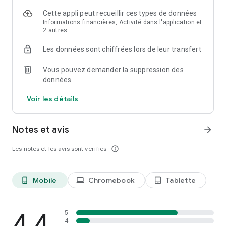
Cette appli peut recueillir ces types de données
Informations financières, Activité dans l'application et
2 autres
Les données sont chiffrées lors de leur transfert
Vous pouvez demander la suppression des
données
Voir les détails
Notes et avis
arrow_forward
Les notes et les avis sont vérifiés
info_outline
Mobile
Chromebook
Tablette
phone_android
laptop
tablet_android
4,4
5
4