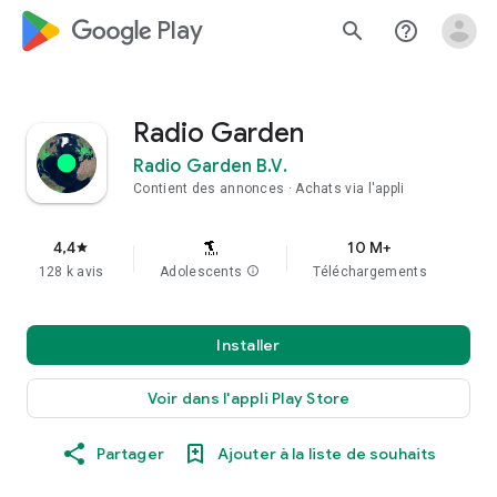
google_logo Play
search
help_outline
Radio Garden
Radio Garden B.V.
Contient des annonces
Achats via l'appli
4,4
10 M+
star
128 k avis
Adolescents
info
Téléchargements
Installer
Voir dans l'appli Play Store
Partager
Ajouter à la liste de souhaits