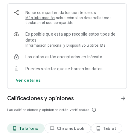
final.
No se comparten datos con terceros
DAÑOS EN TIEMPO REAL
Más información
sobre cómo los desarrolladores
Las piezas pueden romperse de forma espectacular durante
declaran el uso compartido
el vuelo debido a la sobrecarga o al golpear algo. Pero la
diversión no acaba ahí. Puedes seguir volando incluso sin un
Es posible que esta app recopile estos tipos de
ala si tienes la habilidad.
datos
Información personal y Dispositivo u otros IDs
MODO SANDBOX
Los datos están encriptados en tránsito
Pon a prueba tu avión sin restricciones. ¿Tuviste un aterrizaje
brusco y se te apagó el motor izquierdo? Después de ver
Puedes solicitar que se borren los datos
cómo el motor se alejaba hacia la puesta de sol, quizás
decidas acelerar a fondo... e intentarlo de nuevo con un solo
Ver detalles
motor.
DESAFÍOS
Calificaciones y opiniones
arrow_forward
Súbete a la cabina de uno de tus aviones personalizados y
comprueba qué tal se desenvuelve en los desafíos. Te
Las calificaciones y opiniones están verificadas
info_outline
mantendrán entretenido durante horas. Aterriza en
portaaviones, esquiva misiles tierra-aire, compite en circuitos
y mucho más.
Teléfono
Chromebook
Tablet
phone_android
laptop
tablet_android