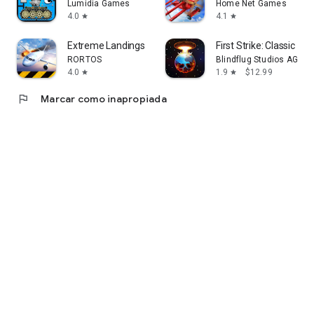
Lumidia Games
Home Net Games
4.0
4.1
star
star
Extreme Landings
First Strike: Classic
RORTOS
Blindflug Studios AG
4.0
1.9
$12.99
star
star
flag
Marcar como inapropiada