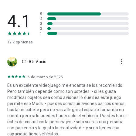
PINTOR DE AVIONES
Usa temas prediseñados o pinta cada parte de tu avión para
que quede a tu gusto. Comparte tus estilos favoritos con
4.1
5
todos tus amigos.
4
3
2
COMPARTE AVIONES ENTRE PLATAFORMAS
1
No hay compras dentro de la aplicación para acceder a los
12 k
opiniones
aviones que otros han compartido; Todos están disponibles
para descargar gratuitamente desde
http://www.SimplePlanes.com. Puedes usarlos incluso si
more_vert
fueron creados en otra plataforma.
C1-8.5 Vacío
COMPATIBILIDAD CON CONTROLADORES
6 de marzo de 2025
SimplePlanes es compatible con mandos/joysticks USB y
Es un excelente videojuego me encanta se los recomiendo.
proporciona mapeo de entrada dentro del juego para cada
Pero también depende cómo son ustedes. • sí les gusta
superficie de control, así como acelerador, frenos, tren de
modificar objetos sea como aviones lo que sea este juego
aterrizaje, pausa, cámaras, etc.
permite eso Mods. • puedes construir aviones barcos carros
hasta un cohete pero no vas a llegar al espacio tomando en
EDUCATIVO
cuenta pero si lo puedes hacer solo el vehículo. Puedes hacer
Los tutoriales ayudarán a los jugadores a aprender los
miles de cosas hasta personajes. • solo si eres una persona
fundamentos del diseño de aviones reales y las
con paciencia y le gusta la creatividad. • y si no tienes esa
consideraciones a tener en cuenta al crearlos.
capacidad tiene vehículos.