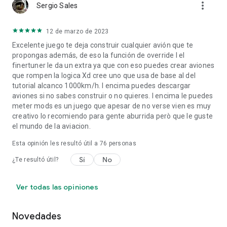
more_vert
Sergio Sales
12 de marzo de 2023
Excelente juego te deja construir cualquier avión que te
propongas además, de eso la función de override I el
finertuner le da un extra ya que con eso puedes crear aviones
que rompen la logica Xd cree uno que usa de base al del
tutorial alcanco 1000km/h. I encima puedes descargar
aviones si no sabes construir o no quieres. I encima le puedes
meter mods es un juego que apesar de no verse vien es muy
creativo lo recomiendo para gente aburrida però que le guste
el mundo de la aviacion.
Esta opinión les resultó útil a
76
personas
Sí
No
¿Te resultó útil?
Ver todas las opiniones
Novedades