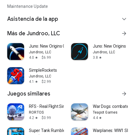
Maintenance Update
Asistencia de la app
expand_more
Más de Jundroo, LLC
arrow_forward
Juno: New Origins Complete Ed.
Juno: New Origins
Jundroo, LLC
Jundroo, LLC
4.0
$6.99
3.8
star
star
SimpleRockets
Jundroo, LLC
4.1
$2.99
star
Juegos similares
arrow_forward
RFS - Real Flight Simulator
War Dogs: combate aé
RORTOS
Teapot Games
4.2
$0.99
4.4
star
star
Super Tank Rumble
Warplanes: WW1 Sky 