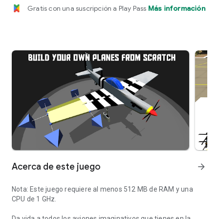
Gratis con una suscripción a Play Pass
Más información
Acerca de este juego
arrow_forward
Nota: Este juego requiere al menos 512 MB de RAM y una
CPU de 1 GHz.
Da vida a todos los aviones imaginativos que tienes en la