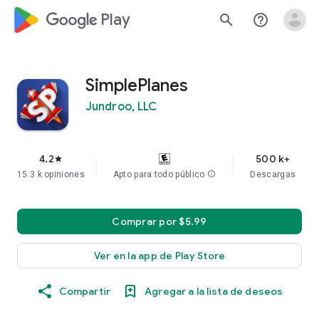
google_logo Play
search
help_outline
SimplePlanes
Jundroo, LLC
4.2
500 k+
star
15.3 k opiniones
Apto para todo público
info
Descargas
Comprar por $5.99
Ver en la app de Play Store
Compartir
Agregar a la lista de deseos