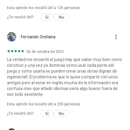
Esta opinión les resultó útil a
126
personas
Sí
No
¿Te resultó útil?
more_vert
Fernando Orellana
26 de octubre de 2021
La verdad me encantó el juego hay que saber muy bien como
construir y una vez ya dominas como usar cada parte del
juego y como usarla se pueden crear unas obras dignas de
ingeniería!!, El problema es que lo quise compartir con unos
amigos pero al estar en inglés mucha de la información era
confusa creo que añadir idiomas sería algo bueno fuera de
eso todo excelente
Esta opinión les resultó útil a
259
personas
Sí
No
¿Te resultó útil?