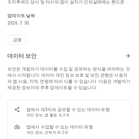
조치후에도 당사 및 타사의 앱이 설치가 안되실때에는 핸드폰 제
주식투자 & 자산관리 대표 MTS
조사로 문의 부탁드립니다.
업데이트 날짜
[KB증권 M-able 소통창구]
2026. 7. 30.
· 고객센터: 1588-6611(전화상담: 평일 8:00~18:00, 대체거래소
주문 업무는 20시까지 가능)
· 해외주식상담 02-6114-1630(24시간), 해외파생상담 02-6114-
금융
1500(24시간)
· Prime 고객 상담(비대면 계좌개설 고객 대상):1566-0055(전화
데이터 보안
arrow_forward
상담: 평일 8:00~17:00)
- 상담톡: KB M-able 앱> 투자정보 > Prime Club> Prime PB 상담
보안은 개발자가 데이터를 수집 및 공유하는 방식을 파악하는 것
톡
에서 시작됩니다. 데이터 개인 정보 보호 및 보안 관행은 사용자
- 게시판상담: KB M-able 앱> 투자정보 > Prime Club> Prime PB
의 앱 사용, 지역, 연령에 따라 다를 수 있습니다. 다음은 개발자가
게시판상담
제공한 정보이며 추후 업데이트될 수 있습니다.
- 예약상담: KB M-able 앱> 투자정보 > Prime Club> Prime PB 예
약상담
· 이메일: kbsec.apps@gmail.com
앱에서 제3자와 공유할 수 있는 데이터 유형
[비대면 계좌개설 안내]
개인 정보, 앱 활동 외 2개
· KB M-able앱> 고객서비스 메뉴> 계좌개설>비대면 계좌개설
> KB증권 계좌가 없으신 분은 비대면 계좌개설 후 국내주식투자,
앱에서 수집할 수 있는 데이터 유형
해외주식투자, 소수점매매, 펀드등 다양한 KB증권의 금융서비스
개인 정보, 연락처 외 2개
를 이용해 보세요.