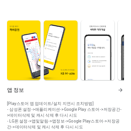
앱 정보
arrow_forward
[Play스토어 앱 업데이트/설치 지연시 조치방법]
- 삼성폰:설정->애플리케이션->Google Play 스토어->저장공간-
>데이터삭제 및 캐시 삭제 후 다시 시도
- LG폰:설정->앱및알림->앱정보->Google Play스토어->저장공
간->데이터삭제 및 캐시 삭제 후 다시 시도