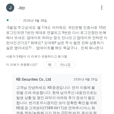
※ 보다 원활한 로그인 및 서비스 이용을 위해 복수의 인증수단을
more_vert
등록해서 사용 하실 것을 당부 드립니다
Jyjy
KB M-able앱> 고객서비스> 인증센터> 인증서/OTP 선택> KB국
민인증서, 간편인증, 클라우드인증서 등 복수의 인증서 발급
2026년 4월 28일
-5별점 주고싶네요. 별 1개도 아까워요. 국민은행 인증서로 10번
[M-able 주요 서비스 안내]
로그인되면 1번만 제대로 연결되고 9번은 다시 로그인창만 반복
KB증권의 종합금융 플랫폼 'M-able'을 통해 성공적인 투자를 경
해서 뜨네요. 업데이트 하라는 창도 안나오고 업데이트 안하면 이
험해보시기 바랍니다.
런식인건가요? 뭐예요? 도대체!! 남은 주식 털면 진짜 상종하기
1. 국내/해외주식과 국내/해외선물옵션의 통합 트레이딩 환경 제
싫은 앱이네요?! .... 업데이트를 해도 똑같구나... 진짜 욕나온다
공
2. 펀드/ELS/채권/발행어음 등 다양한 투자상품 및 최신 자산관
사용자
34
명이 이 리뷰가 유용하다고 평가함
리 트렌드를 포함한 종합자산관리 서비스 제공
3. 주식 고수들의 종목을 확인할 수 있는 ‘고수의 선택주’와 데이
예
아니요
이 리뷰가 유용했나요?
터분석 기반의 종목추천 서비스 '알고리즘추천주' 제공
4. KB증권에서만 제공하는 투자정보 특화서비스 'PRIME CLUB'
제공
KB Securities Co., Ltd
2026년 4월 29일
5. 보유종목의 목표수익률 달성, 보유/관심종목의 공시발생, 미체
고객님 안녕하세요. KB증권입니다. 먼저 이용에 불
결 내역의 상황별 등다양한 조건의 알림 서비스 제공.
편을 드려 죄송합니다. 현재 남겨주신 내용만으로는
6. 공인인증서가 필요 없는 M-able 자체 간편인증 서비스 제공
발생 상황 및 원인 파악이 어려워 추가 정보가 필요
7. 가까운 친구, 지인, 가족들에게 주식을 선물할 수 있는 주식선
합니다. 번거로우시겠지만 보다 정확한 확인을 위해
물하기 서비스 제공
KB증권 고객센터(1588-6611)로 연락주시거나, 화
면을 캡처/녹화해 기기 정보, OS/앱 버전, 증상과 함