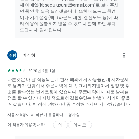
[ 앱 접근권한 사용 안내]
께 이메일(kbsec.uiuxunit@gmail.com)로 보내주시
이 앱은 [정보통신망 이용촉진 및 정보보호 등에 관한 법률] 제22
면 확인 후 도움 드리겠습니다. 또한 네트워크 환경
조의2 에 따라 서비스 제공에 반드시 필요한 권한에만 접근하고
이나 기기 설정(백그라운드 제한, 절전모드 등)에 따
있으며, 그 내용은 아래와 같습니다.
라 이용이 원활하지 않을 수 있으니 함께 확인 부탁
드립니다. 감사합니다.
[필수적 접근권한]
- 저장공간 : 앱 이용에 필요한 파일 저장/읽기
- 전화번호 : 본인인증 시 고객의 전화번호 수집, 기기정보 확인,
고객센터 연결
more_vert
이주형
- 설치된 앱 : 금융사고 예방을 위해 휴대폰에 설치된 악성 App 탐
지 및 진단정보
2020년 9월 1일
[선택적 접근권한]
다른것은 다 잘 작동되는데 현재 해외에서 사용중인데 시차문제
- 위치 : 가까운 지점 검색 시 현재 위치 확인
로 날짜가 안맞아서 주문내역이 계속 표시되지않아서 정정 및 취
- 카메라 : 비대면 실명확인을 위한 신분증 촬영, QR로그인을 위
소를 할수없는 번거로움이 있습니다. 주문내역에서 따로 날짜설
한 QR코드 인식
정을 할 수 있거나 자체적으로 해결할수있는 방법이 생기면 좋을
- 연락처 : 주식 선물하기, 이벤트 공유하기
거 같습니다. 이 점에 관해서만 좀 수정해주시면 감사하겠습니다
- 근처기기(선택) : M-able ARS 이용
*선택적 접근권한의 허용에 동의하지 않아도 필수 서비스 이용이
사용자
6
명이 이 리뷰가 유용하다고 평가함
가능하나, 일부 기능 사용에 제한이 있을 수 있습니다.
예
아니요
이 리뷰가 유용했나요?
*신용질서문란행위 조사(악성App 탐지를 통한 "0000은행" App
이용 고객의 보이스피싱 피해 예방)를 위한 항목 : 악성App 탐지