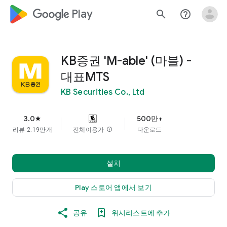
google_logo Play
search
help_outline
KB증권 'M-able' (마블) -
대표MTS
KB Securities Co., Ltd
3.0
500만+
star
리뷰 2.19만개
전체이용가
info
다운로드
설치
Play 스토어 앱에서 보기
공유
위시리스트에 추가