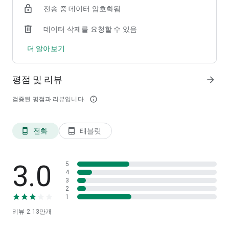
전송 중 데이터 암호화됨
데이터 삭제를 요청할 수 있음
[자주 하는 질문]
· ARS인증 및 휴대폰 본인인증시 전화/문자 메시지가 수신되 않
더 알아보기
는 경우
> 당사 등록된 전화번호와 수신 받으시려는 전화 번호가 맞는지
확인 부탁드립니다.
평점 및 리뷰
arrow_forward
1) 1588-6611/02-1588-6611 이 스팸처리 되어 있는지 확인
2) 후후 어플 여부 확인 후 해당 어플에서 당사 전화번호 스팸 여
검증된 평점과 리뷰입니다.
info_outline
부 확인
3) 통신사 프리미엄 스팸 차단 서비스 가입 여부 확인
· 앱을 나갔다 들어오거나 다른 앱 확인 후 앱을 실행하면 초기화
전화
태블릿
phone_android
tablet_android
되는 현상
1) 백그라운드 앱들로 인한 메모리 부족이 원인일 수 있어 우선
백그라운드 앱들을 종료 후 재실행 부탁드립니다.
2) 설정>배터리 및 디바이서 케어 목록>배터리 항목>백그라운드
3.0
5
사용 제한 목록>M-able 체크->삭제->절전 예외 앱->M-able 체
4
3
크->추가
2
· Push 알람 끄는 방법을 모르겠음
1
>[M-able 좌측 하단 메뉴->하단 메뉴바 중 환경설정->알림]에서
리뷰
2.13만
개
설정 가능