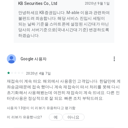
KB Securities Co., Ltd
2020년 9월 1일
정보, 탐지된 악성 App에 대한 진단정보
안녕하세요 KB증권입니다. M-able 이용과 관련하여
※ 안드로이드 O.S 6.0 미만 버전 스마트폰을 이용하시는 경우 선
불편드려 죄송합니다. 해당 서비스 진입시 세팅이
택적 접근권한 없이 모두 필수적 접근권한으로 적용될 수 있습니
되는 날짜 기준을 스마트폰에 설정된 시간대가 아닌
다. 이 경우 스마트폰의 운영체제를 안드로이드 6.0 이상으로 업
당사의 서버기준으로(국내시간대 기준) 변경하도록
그레이드할 수 있는지 확인하여 업그레이드 하신 후, 이미 설치한
하겠습니다.
앱을 삭제, 재설치하셔야 접근권한 설정이 정상적으로 가능합니
다.
more_vert
Google 사용자
2020년 4월 7일
재접속이 계속 떠요. 해외에서 사용중인 고객입니다. 한달만에 계
좌송금때문에 접속 했더니 계속 재접속이 떠서 처리를 못해 다시
초기화해서 사용해봤는데 여전히 재접속이 계속 뜨네요. 다른 인
터넷사용은 정상적으로 잘 되요. 빠른 조치 부탁드려요.
사용자
13
명이 이 리뷰가 유용하다고 평가함
예
아니요
이 리뷰가 유용했나요?