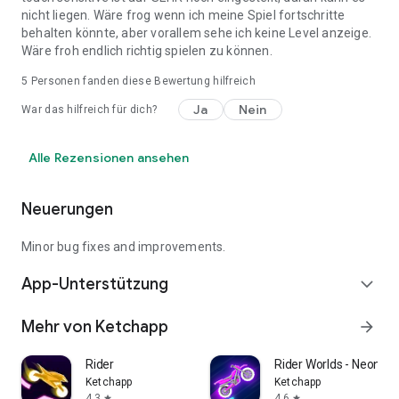
nicht liegen. Wäre frog wenn ich meine Spiel fortschritte
behalten könnte, aber vorallem sehe ich keine Level anzeige.
Wäre froh endlich richtig spielen zu können.
5
Personen fanden diese Bewertung hilfreich
Ja
Nein
War das hilfreich für dich?
Alle Rezensionen ansehen
Neuerungen
Minor bug fixes and improvements.
App-Unterstützung
expand_more
Mehr von Ketchapp
arrow_forward
Rider
Rider Worlds - Neon Bi
Ketchapp
Ketchapp
4,3
4,6
star
star