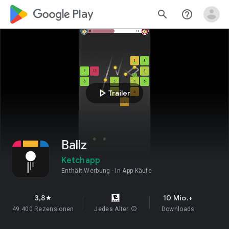
google_logo Play
search
help_outline
play_arrow
Trailer
Ballz
Ketchapp
Enthält Werbung
In-App-Käufe
3,8
10 Mio.+
star
49.400 Rezensionen
Jedes Alter
info
Downloads