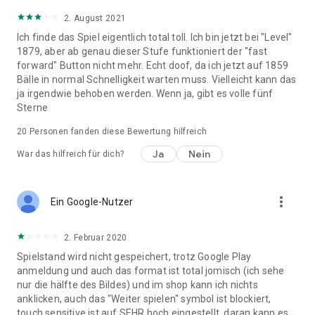
2. August 2021
Ich finde das Spiel eigentlich total toll. Ich bin jetzt bei "Level"
1879, aber ab genau dieser Stufe funktioniert der "fast
forward" Button nicht mehr. Echt doof, da ich jetzt auf 1859
Bälle in normal Schnelligkeit warten muss. Vielleicht kann das
ja irgendwie behoben werden. Wenn ja, gibt es volle fünf
Sterne
20
Personen fanden diese Bewertung hilfreich
Ja
Nein
War das hilfreich für dich?
more_vert
Ein Google-Nutzer
2. Februar 2020
Spielstand wird nicht gespeichert, trotz Google Play
anmeldung und auch das format ist total jomisch (ich sehe
nur die hälfte des Bildes) und im shop kann ich nichts
anklicken, auch das "Weiter spielen" symbol ist blockiert,
touch sensitive ist auf SEHR hoch eingestellt, daran kann es