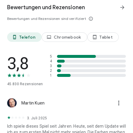
Bewertungen und Rezensionen
arrow_forward
Bewertungen und Rezensionen sind verifiziert
info_outline
Telefon
Chromebook
Tablet
phone_android
laptop
tablet_android
3,8
5
4
3
2
1
45.830
Rezensionen
more_vert
Martin Kuen
3. Juli 2025
Ich spiele dieses Spiel seit Jahren. Heute, seit dem Update will
ich es zum ersten Mal nicht mehr spielen. Die Farben machen