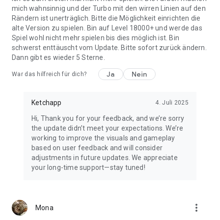
mich wahnsinnig und der Turbo mit den wirren Linien auf den
Rändern ist unerträglich. Bitte die Möglichkeit einrichten die
alte Version zu spielen. Bin auf Level 18000+ und werde das
Spiel wohl nicht mehr spielen bis dies möglich ist. Bin
schwerst enttäuscht vom Update. Bitte sofort zurück ändern.
Dann gibt es wieder 5 Sterne.
Ja
Nein
War das hilfreich für dich?
Ketchapp
4. Juli 2025
Hi, Thank you for your feedback, and we’re sorry
the update didn’t meet your expectations. We’re
working to improve the visuals and gameplay
based on user feedback and will consider
adjustments in future updates. We appreciate
your long-time support—stay tuned!
more_vert
Mona