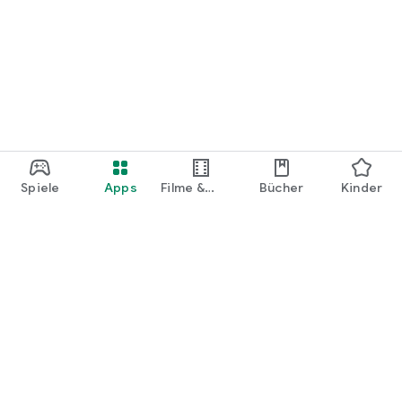
Spiele
Apps
Filme &
Bücher
Kinder
Shows
Google Play
Play Pass
Play Points