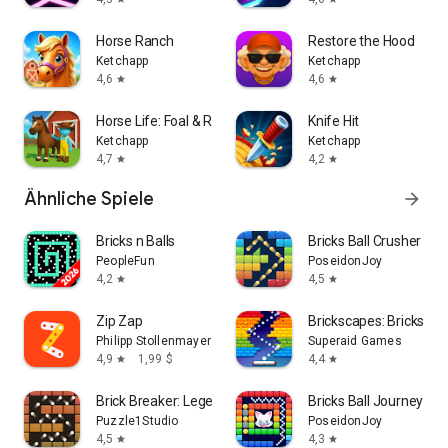
Horse Ranch
Restore the Hood
Ketchapp
Ketchapp
4,6
4,6
star
star
Horse Life: Foal & Ranch Care
Knife Hit
Ketchapp
Ketchapp
4,7
4,2
star
star
Ähnliche Spiele
arrow_forward
Bricks n Balls
Bricks Ball Crusher
PeopleFun
PoseidonJoy
4,2
4,5
star
star
Zip Zap
Brickscapes: Bricks Br
Philipp Stollenmayer
Superaid Games
4,9
1,99 $
4,4
star
star
Brick Breaker: Legend Balls
Bricks Ball Journey
Puzzle1Studio
PoseidonJoy
4,5
4,3
star
star