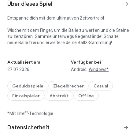
Über dieses Spiel
arrow_forward
Entspanne dich mit dem ultimativen Zeitvertreib!
Wische mit dem Finger, um die Bälle zu werfen und die Steine
​​zu zerstören. Sammle unterwegs Gegenstände! Schalte
neue Bälle frei und erweitere deine Ballz-Sammlung!
Das süchtig machendste Spiel aller Zeiten!
Spielfunktionen:
🎳 Kostenlos spielbar
Aktualisiert am
Verfügbar bei
🏐 Einfache Ballsteuerung
27.07.2026
Android,
Windows*
🦾 Fordere deine Freunde heraus und knacke ihren Highscore!
😄 Endloser Spielspaß
Geduldsspiele
Ziegelbrecher
Casual
🎱 Spiele auch ohne WLAN!
Einzelspieler
Abstrakt
Offline
®
*Mit Intel
-Technologie
Datensicherheit
arrow_forward