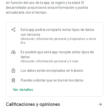
adultos; juega en cualquier lugar, con o sin conexión.
en función del uso de la app, la región y la edad. El
Conéctate a Internet o a una red wifi para sincronizar el juego
desarrollador proporcionó esta información y podría
entre tus dispositivos fácilmente y desbloquear todas las
actualizarla con el tiempo.
funciones del juego.
Síguenos para recibir noticias y actualizaciones:
facebook.com/CandyCrushSaga, Twitter @CandyCrushSaga,
Esta app podría compartir estos tipos de datos
Youtube https://www.youtube.com/user/CandyCrushOfficial
con terceros
Ubicación, Información personal y Dispositivo u otros
Candy Crush Saga es gratis, pero algunos objetos opcionales
IDs
del juego son de pago.
Si lo deseas, puedes deshabilitar las compras integradas en
Es posible que esta app recopile estos tipos de
el juego en los ajustes de tu dispositivo.
datos
Al descargar este juego aceptas nuestras Condiciones de
Ubicación, Información personal y 5 más
servicio. Consúltalas en http://about.king.com/consumer-
terms/terms.
Los datos están encriptados en tránsito
¡Diviértete jugando Candy Crush Saga, el juego de habilidad y
Puedes solicitar que se borren los datos
combinaciones más dulce del mundo!
Si te gusta Candy Crush Saga, prueba sus juegos de habilidad
Ver detalles
hermanos: ¡Candy Crush Soda Saga, Candy Crush Jelly Saga
y Candy Crush Friends Saga!
Calificaciones y opiniones
arrow_forward
All Stars 2026