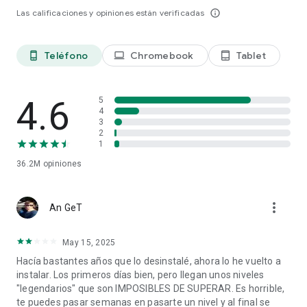
Las calificaciones y opiniones están verificadas
info_outline
Nivel seleccionado 5+. 18+. Evento dentro del juego desde las
09:00 EST del 5 de marzo hasta las 09:00 EDT del 8 de abril
de 2026. Solo en países participantes. Nulo donde esté
Teléfono
Chromebook
Tablet
phone_android
laptop
tablet_android
prohibido. Gana el evento dentro del juego y recibe una
invitación al concurso en vivo del 3 al 6 de junio en Londres
para tener la oportunidad de ganar una parte de $1,000,000
4.6
5
USD. Requiere viajar a Londres. Términos y condiciones:
4
to.king.com/terms. Candy Crush Saga incluye compras
3
2
opcionales dentro del juego. © /TM / ® 2026 King.com Ltd.
1
“King”, “Candy Crush All Stars” y las marcas y logotipos
asociados son marcas comerciales de King.com Ltd o sus
36.2M
opiniones
entidades relacionadas.
more_vert
An GeT
May 15, 2025
Hacía bastantes años que lo desinstalé, ahora lo he vuelto a
instalar. Los primeros días bien, pero llegan unos niveles
"legendarios" que son IMPOSIBLES DE SUPERAR. Es horrible,
te puedes pasar semanas en pasarte un nivel y al final se