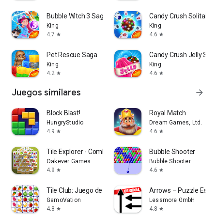
Bubble Witch 3 Saga
Candy Crush Solitaire
King
King
4.7
4.6
star
star
Pet Rescue Saga
Candy Crush Jelly Sag
King
King
4.2
4.6
star
star
Juegos similares
arrow_forward
Block Blast!
Royal Match
HungryStudio
Dream Games, Ltd.
4.9
4.6
star
star
Tile Explorer - Combina Triple
Bubble Shooter
Oakever Games
Bubble Shooter
4.9
4.6
star
star
Tile Club: Juego de emparejar
Arrows – Puzzle Esca
GamoVation
Lessmore GmbH
4.8
4.8
star
star