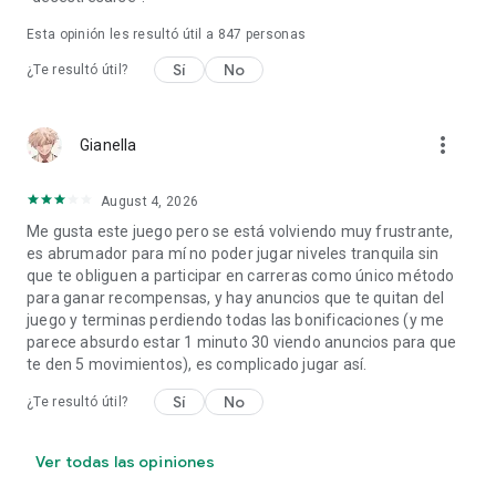
Esta opinión les resultó útil a
847
personas
Sí
No
¿Te resultó útil?
more_vert
Gianella
August 4, 2026
Me gusta este juego pero se está volviendo muy frustrante,
es abrumador para mí no poder jugar niveles tranquila sin
que te obliguen a participar en carreras como único método
para ganar recompensas, y hay anuncios que te quitan del
juego y terminas perdiendo todas las bonificaciones (y me
parece absurdo estar 1 minuto 30 viendo anuncios para que
te den 5 movimientos), es complicado jugar así.
Sí
No
¿Te resultó útil?
Ver todas las opiniones