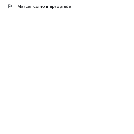
flag
Marcar como inapropiada