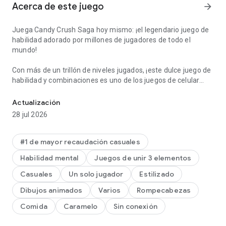
Acerca de este juego
arrow_forward
Juega Candy Crush Saga hoy mismo: ¡el legendario juego de
habilidad adorado por millones de jugadores de todo el
mundo!
Con más de un trillón de niveles jugados, ¡este dulce juego de
habilidad y combinaciones es uno de los juegos de celular
Combina 3 caramelos con rachas de azúcar. ¡Domina el juego de 
más populares de todos los tiempos!
Intercambia y combina caramelos en esta deliciosa aventura
Actualización
de habilidad para llegar al siguiente nivel y saborear esa dulce
28 jul 2026
sensación de triunfo. ¡Resuelve rompecabezas pensando
rápido y realizando movimientos inteligentes, y deléitate con
deliciosas cascadas de colores y ricos combos de caramelos!
#1 de mayor recaudación casuales
Habilidad mental
Juegos de unir 3 elementos
Planea tus movimientos combinando 3 o más caramelos en
una fila y usa bien tus boosters para superar los
Casuales
Un solo jugador
Estilizado
rompecabezas más complicados. ¡Haz explotar el chocolate y
Dibujos animados
Varios
Rompecabezas
recoge dulces caramelos a través de miles de niveles que te
dejarán con ganas de más!
Comida
Caramelo
Sin conexión
Características de Candy Crush Saga: