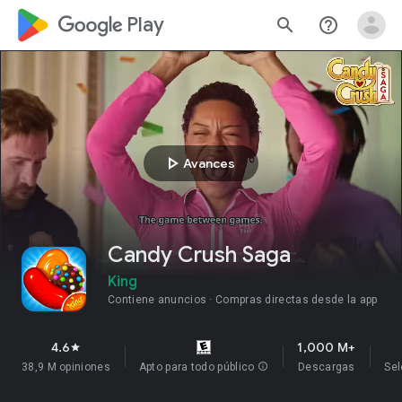
google_logo Play
search
help_outline
play_arrow
Avances
Candy Crush Saga
King
Contiene anuncios
Compras directas desde la app
4.6
1,000 M+
star
38,9 M opiniones
Apto para todo público
info
Descargas
Sel