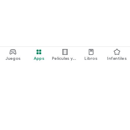
Juegos
Apps
Películas y
Libros
Infantiles
programas
Google Play
Play Pass
Play Points