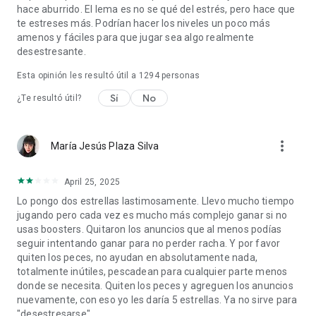
hace aburrido. El lema es no se qué del estrés, pero hace que
te estreses más. Podrían hacer los niveles un poco más
amenos y fáciles para que jugar sea algo realmente
desestresante.
Esta opinión les resultó útil a
1294
personas
Sí
No
¿Te resultó útil?
more_vert
María Jesús Plaza Silva
April 25, 2025
Lo pongo dos estrellas lastimosamente. Llevo mucho tiempo
jugando pero cada vez es mucho más complejo ganar si no
usas boosters. Quitaron los anuncios que al menos podías
seguir intentando ganar para no perder racha. Y por favor
quiten los peces, no ayudan en absolutamente nada,
totalmente inútiles, pescadean para cualquier parte menos
donde se necesita. Quiten los peces y agreguen los anuncios
nuevamente, con eso yo les daría 5 estrellas. Ya no sirve para
"desestresarse".