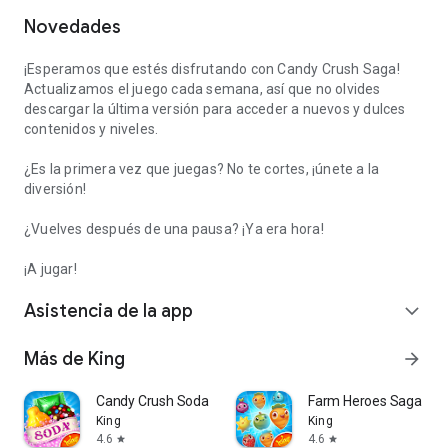
Novedades
¡Esperamos que estés disfrutando con Candy Crush Saga!
Actualizamos el juego cada semana, así que no olvides
descargar la última versión para acceder a nuevos y dulces
contenidos y niveles.
¿Es la primera vez que juegas? No te cortes, ¡únete a la
diversión!
¿Vuelves después de una pausa? ¡Ya era hora!
¡A jugar!
Asistencia de la app
expand_more
Más de King
arrow_forward
Candy Crush Soda Saga
Farm Heroes Saga
King
King
4.6
4.6
star
star