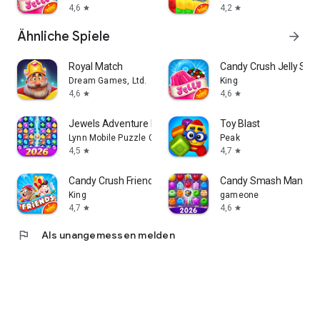
4,6
4,2
star
star
Ähnliche Spiele
arrow_forward
Royal Match
Candy Crush Jelly Sag
Dream Games, Ltd.
King
4,6
4,6
star
star
Jewels Adventure Match Blast
Toy Blast
Lynn Mobile Puzzle Games
Peak
4,5
4,7
star
star
Candy Crush Friends Saga
Candy Smash Mania
King
gameone
4,7
4,6
star
star
flag
Als unangemessen melden