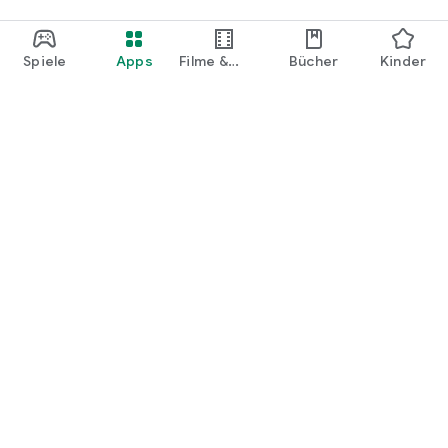
Spiele
Apps
Filme &
Bücher
Kinder
Shows
Google Play
Play Pass
Play Points
Geschenkkarten
Einlösen
Erstattungsrichtlinien
Kinder und Familie