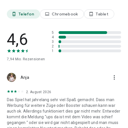
Not Sell My Data rights, you can do so via the in-game help
center or by visiting https://soporto.king.com/contact.
Telefon
Chromebook
Tablet
phone_android
laptop
tablet_android
4,6
5
4
3
2
1
7,94 Mio.
Rezensionen
more_vert
Anja
2. August 2026
Das Spiel hat jahrelang sehr viel Spaß gemacht. Dass man
Werbung für weitere Züge oder Booster schauen kann war
auch ok. Allerdings funktioniert dies gar nicht mehr. Entweder
kommt die Meldung "ups da ist mit dem Video was schief
gegangen " oder sie wird gar nicht abgespielt und man muss