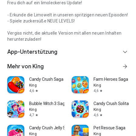
Freu dich auf ein limoleckeres Update!
- Erkunde die Limowelt in unseren spritzigen neuen Episoden!
- Spiele zuckersüße NEUE LEVELS!
Vergiss nicht, die aktuelle Version mit allen neuen Inhalten
herunterzuladen!
App-Unterstützung
expand_more
Mehr von King
arrow_forward
Candy Crush Saga
Farm Heroes Saga
King
King
4,6
4,6
star
star
Bubble Witch 3 Saga
Candy Crush Solitaire
King
King
4,7
4,6
star
star
Candy Crush Jelly Saga
Pet Rescue Saga
King
King