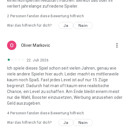
einen kompletten Neustart machen. Behebt das oder ihr
verliert jahrelange zufriedene Spieler.
2
Personen fanden diese Bewertung hilfreich
Ja
Nein
War das hilfreich für dich?
more_vert
Oliver Markovic
22. Juli 2026
Ich spiele dieses Spiel schon seit vielen Jahren, genau wie
viele andere Spieler hier auch. Leider macht es mittlerweile
kaum noch Spaß. Fast jedes Level ist auf nur 15 Züge
begrenzt. Dadurch hat man oft kaum eine realistische
Chance, ein Level zu schaffen. Am Ende bleibt einem meist
nur die Wahl, Booster einzusetzen, Werbung anzusehen oder
Geld auszugeben.
4
Personen fanden diese Bewertung hilfreich
Ja
Nein
War das hilfreich für dich?