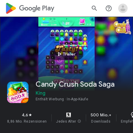
google_logo Play
search
help_outline
play_arrow
Trailer
Candy Crush Soda Saga
King
Enthält Werbung
In-App-Käufe
4,6
500 Mio.+
star
8,86 Mio. Rezensionen
Jedes Alter
info
Downloads
Empfe