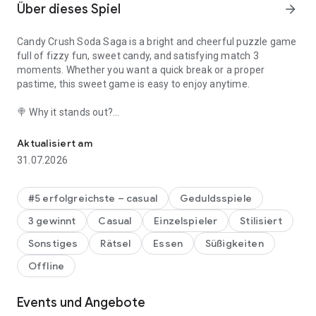
Über dieses Spiel
arrow_forward
Candy Crush Soda Saga is a bright and cheerful puzzle game
full of fizzy fun, sweet candy, and satisfying match 3
moments. Whether you want a quick break or a proper
pastime, this sweet game is easy to enjoy anytime.
🍭 Why it stands out?
Pop soda, crush cookies and keep matching candy in this sweet 
Candy Crush Soda Saga adds a bubbly twist to classic
matching games with creative level goals, lively visuals, and
Aktualisiert am
fun modes like Bubblegum Pop and Gummy Dragons. Each
31.07.2026
board feels fresh, light, and rewarding.
💥 Match, blast, and keep the fun going!
#5 erfolgreichste – casual
Geduldsspiele
Play through thousands of matching levels packed with
3 gewinnt
Casual
Einzelspieler
Stilisiert
sweet surprises
Enjoy match 3 puzzles with playful twists and soda-filled
Sonstiges
Rätsel
Essen
Süßigkeiten
challenges
Offline
Use boosters to blast blockers and clear tricky boards
Discover Bubblegum Pop, soda-filled boards, and sticky jelly
levels that change how you play.
Events und Angebote