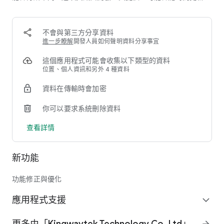
09. 支援多車種模式 | 汽車、重機、貨車一鍵切換好方便
10. 智慧路徑規劃 | 避開塞車不鑽小巷不走小路
11. 即時改道好貼心 | 天坑封閉馬上知
不會與第三方分享資料
12. 智慧停車推薦 | 找車位超省時不煩惱！
進一步瞭解
開發人員如何聲明資料分享事宜
【使用條件】
這個應用程式可能會收集以下類型的資料
1) 導航王TM需訂閱才能使用。我們提供按月與按年訂用方案。
位置、個人資訊和另外 4 種資料
兩種方案皆包含「全功能一個月《免費使用》」，您可以先試試
資料在傳輸時會加密
看再訂閱
2) 於 Google Play 訂閱授權無法通用於其它購買管道或平台；僅
你可以要求系統刪除資料
適用於 Android 手機與平板，支援 Android Auto
查看詳情
⚠️ 請勿安裝於車機、已刷機設備或非原廠系統
【Facebook 粉絲專頁】
新功能
https://www.facebook.com/navikingtw
功能修正與優化
應用程式支援
expand_more