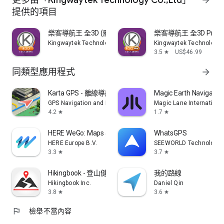
更多由「Kingwaytek Technology Co.,Ltd」
arrow_forward
提供的項目
樂客導航王 全3D (體驗後內購版)
樂客導航王 全3D Pro
Kingwaytek Technology Co.,Ltd
Kingwaytek Technology 
3.5
US$46.99
star
同類型應用程式
arrow_forward
Karta GPS - 離線導航
Magic Earth Navigatio
GPS Navigation and Maps
Magic Lane Internationa
4.2
1.7
star
star
HERE WeGo: Maps & Navigation
WhatsGPS
HERE Europe B.V.
SEEWORLD Technology C
3.3
3.7
star
star
Hikingbook - 登山健行、跑步、單車，安全探索戶外
我的路線
Hikingbook Inc.
Daniel Qin
3.8
3.6
star
star
flag
檢舉不當內容