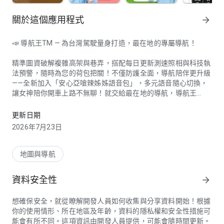
關於這個應用程式
arrow_forward
📣 導航王TM — 為台灣駕駛量身打造，最在地的專屬導航！
精準圖資破解複雜高架與巷弄，搭配每日更新測速照相與科技執
法預警，隨時為您的荷包把關！不僅防護全面，導航陪伴更升級
——全新加入「安心亞嗆辣姊姊語音包」，多元語音隨心切換，
讓女神陪你開車上路不無聊！就交給最在地的導航，導航王
✨立即訂閱導航王TM，享有全功能《免費使用30天》!
TM！
更新日期
【功能亮點一次看】
2026年7月23日
01. 安心亞語音包 | 安心亞語音包 | 有嗆有辣有專業，陪您上路不
無聊
02.「搜Easy」智慧搜尋功能 | 支援語音與模糊搜尋，連交叉路
地圖與導航
口也搜得到! 最在地的導航，找路找點搜 Easy！
03. 支援車機大螢幕 | Android Auto 無縫相容整合！
資料安全性
arrow_forward
04. 地圖更新全台最快 | 最新路況天天有感
05. 每日更新測速 | 測速照相、科技執法不漏接
想確保安全，就從瞭解開發人員如何收集與分享資料開始！根據
06. 3D實景路口圖 | 匝道出口轉彎不慌張
你的使用情形、所在地區及年齡，資料的隱私權和安全性措施可
07. 紅綠燈導航清楚指引 | 看得到聽得清，安心過路口
能會有所不同。這項資訊由開發人員提供，可能會隨時間更新。
08. 離線導航 | 沒網路照樣精準帶路！