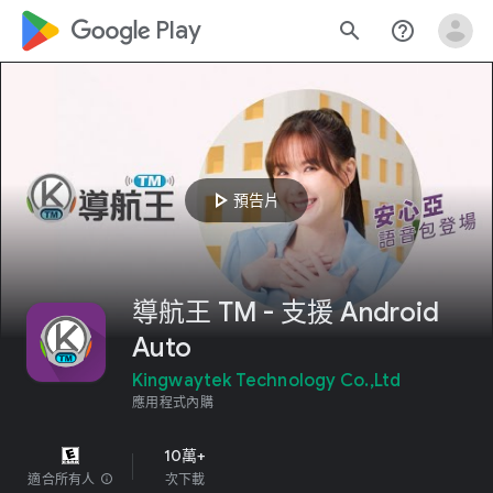
google_logo Play
search
help_outline
play_arrow
預告片
導航王 TM - 支援 Android
Auto
Kingwaytek Technology Co.,Ltd
應用程式內購
10萬+
適合所有人
info
次下載