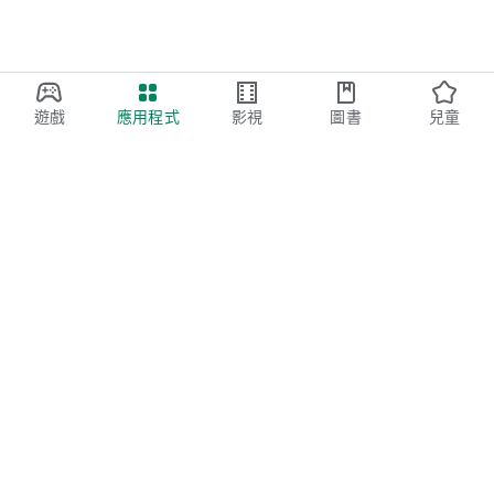
遊戲
應用程式
影視
圖書
兒童
Google Play
Play Pass
Play 點數
禮物卡
兌換
退款政策