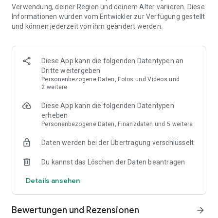
Verwendung, deiner Region und deinem Alter variieren. Diese
Informationen wurden vom Entwickler zur Verfügung gestellt
💬 Neue Leute kennenlernen & Freunde finden
und können jederzeit von ihm geändert werden.
In tausenden thematischen Chaträumen kannst du chatten,
diskutieren und Gleichgesinnte und Freunde finden. Ob Alltag,
Interessen oder lokale Themen, hier triffst du Leute und
Diese App kann die folgenden Datentypen an
Singles, um sie wirklich kennenlernen zu können und echte
Dritte weitergeben
Gespräche im Chat zu führen. Knuddels macht es leicht, neue
Personenbezogene Daten, Fotos und Videos und
Leute im Chat zu finden.
2 weitere
Diese App kann die folgenden Datentypen
So kannst du neue Kontakte finden, regelmäßig schreiben,
erheben
chatten und Schritt für Schritt Freunde kennenlernen. Im
Personenbezogene Daten, Finanzdaten und 5 weitere
Chat kannst du ganz entspannt neue Leute kennenlernen,
spannende Gespräche finden und kommst schnell ins
Daten werden bei der Übertragung verschlüsselt
Gespräch. Hier kannst du täglich chatten, neue Kontakte
aufbauen, Leute kennenlernen und auch Singles treffen, die
Du kannst das Löschen der Daten beantragen
Lust auf Chat, Flirt und Dating haben. Auch Freunde
kennenlernen bleibt leicht.
Details ansehen
💖 Flirt & Dating: ehrlich und unkompliziert
Bewertungen und Rezensionen
arrow_forward
Knuddels ist der perfekte Ort für Dating, Flirt und echte