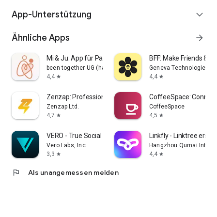
App-Unterstützung
expand_more
Ähnliche Apps
arrow_forward
Mi & Ju: App für Paare
BFF: Make Friends & M
been together UG (haftungsbeschränkt)
Geneva Technologies, I
4,4
4,4
star
star
Zenzap: Professional Work Chat
CoffeeSpace: Connect 
Zenzap Ltd.
CoffeeSpace
4,7
4,5
star
star
VERO - True Social
Linkfly - Linktree erstel
Vero Labs, Inc.
Hangzhou Qumai Internet
3,3
4,4
star
star
flag
Als unangemessen melden