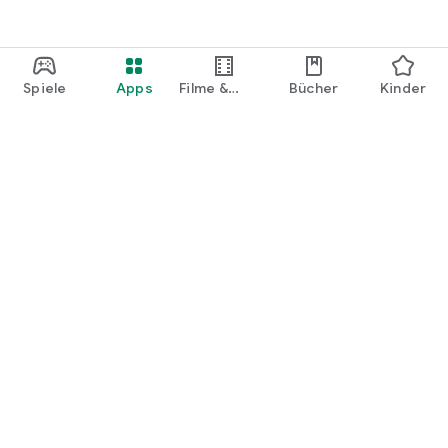
Spiele
Apps
Filme &
Bücher
Kinder
Shows
Google Play
Play Pass
Play Points
Geschenkkarten
Einlösen
Erstattungsrichtlinien