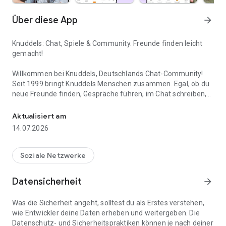
Über diese App
arrow_forward
Knuddels: Chat, Spiele & Community. Freunde finden leicht
gemacht!
Willkommen bei Knuddels, Deutschlands Chat-Community!
Seit 1999 bringt Knuddels Menschen zusammen. Egal, ob du
neue Freunde finden, Gespräche führen, im Chat schreiben,
Jetzt echte Leute kennenlernen, chatten, flirten & spielen mit Fr
gemeinsam spielen, locker flirten oder Dating mit echten
Singles erleben möchtest, gibt es den passenden Ort dafür.
Aktualisiert am
Alles kostenlos!
14.07.2026
Das Original: Echt statt oberflächlich
Soziale Netzwerke
Vergiss endloses Swipen und künstliche Profile. Bei Knuddels
steht der Mensch im Mittelpunkt. Ohne komplizierte Angaben
Datensicherheit
arrow_forward
kannst du direkt im Chat starten, chatten, neue Leute
kennenlernen und Teil einer offenen Community werden, in
Was die Sicherheit angeht, solltest du als Erstes verstehen,
der echte Gespräche zählen. Dafür steht Knuddels seit vielen
wie Entwickler deine Daten erheben und weitergeben. Die
Jahren: ehrliches Dating, echter Chat, echte Community und
Datenschutz- und Sicherheitspraktiken können je nach deiner
echter Flirt mit Singles.