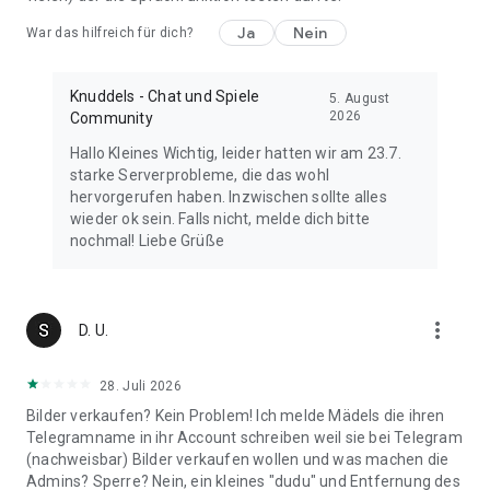
Flirt oder beim Dating.
Ja
Nein
War das hilfreich für dich?
Echter Chat. Echte Leute. Echtes Kennenlernen.
Knuddels verbindet Chat, Spiele und Dating in einer starken
Knuddels - Chat und Spiele
5. August
Community. Hier kannst du chatten, lachen, flirten und Leute
2026
Community
kennenlernen, die wirklich chatten wollen. Das macht
Hallo Kleines Wichtig, leider hatten wir am 23.7.
Knuddels zu einem Ort, an dem Gespräche bleiben und aus
starke Serverprobleme, die das wohl
Kontakten echte Freunde werden, oft auch mehr, wenn aus
hervorgerufen haben. Inzwischen sollte alles
einem Flirt etwas entsteht.
wieder ok sein. Falls nicht, melde dich bitte
nochmal! Liebe Grüße
🔒 Sicher, anonym und respektvoll
Deine Privatsphäre zählt. Unter einem Nickname kannst du
chatten, flirten, Dating erleben und neue Leute kennenlernen.
more_vert
Moderation und klare Regeln sorgen dafür, dass sich die
D. U.
Community sicher, offen und respektvoll anfühlt, egal ob du
Freunde finden oder Singles kennenlernen möchtest.
28. Juli 2026
Bilder verkaufen? Kein Problem! Ich melde Mädels die ihren
Freunde finden und Community erleben
Telegramname in ihr Account schreiben weil sie bei Telegram
(nachweisbar) Bilder verkaufen wollen und was machen die
Viele Menschen kommen zu Knuddels, um neue Freunde zu
Admins? Sperre? Nein, ein kleines "dudu" und Entfernung des
finden, regelmäßig im Chat zu sein, zu chatten, zu flirten