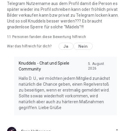
Telegram Nutzername aus dem Profil damit die Person es
oder beim Dating interessante Singles kennenzulernen. In der
später wieder ins Profil schreiben kann oder fröhlich privat
Community entstehen Gespräche, aus denen echte
Bilder verkaufen kann bzw privat zu Telegram locken kann.
Verbindungen wachsen. Hier kannst du Leute kennenlernen,
Und so soll Knuddels besser werden??? Es braucht
Freunde finden und in der Community dazugehören.
gnadenlose Sperre für solche "Mädels"!!!
Werde jetzt Teil von Knuddels und der Community
11
Personen fanden diese Bewertung hilfreich
Registriere dich kostenlos und entdecke Chat, Spiele, Dating
Ja
Nein
War das hilfreich für dich?
und echte Begegnungen. Komm rein, starte deinen Chat,
beginne direkt zu chatten, lerne neue Leute kennen, flirte mit
Singles und finde Freunde, die zu dir passen, in einer
Knuddels - Chat und Spiele
5. August
lebendigen Community.
2026
Community
Hallo D. U., wir möchten jedem Mitglied zunächst
natürlich die Chance geben, einen Regelverstoß
zu beseitigen, wenn er erstmalig gemeldet wird.
Sollte sowas wiederholt vorkommen, wird
natürlich aber auch zu härteren Maßnahmen
gegriffen. Liebe Grüße