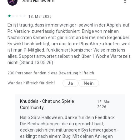
more_vert
Sara Halloween
13. Mai 2026
Es ist traurig, dass immer weniger -sowohl in der App als auf
Pc Version- zuverlässig funktioniert. Einige von meinen
Nachrichten kamen erst gar nicht an bei meinem Gegenüber.
Es wirkt beabsichtigt, um das teure Plus-Abo zu kaufen, weil
ist man P-Mitglied, funktioniert komischer Weise meistens
alles. Support antwortet selbst nach über 1 Woche Wartezeit
nicht! (Stand 13.05.26)
230
Personen fanden diese Bewertung hilfreich
Ja
Nein
War das hilfreich für dich?
Knuddels - Chat und Spiele
13. Mai
2026
Community
Hallo Sara Halloween, danke für dein Feedback.
Die Beobachtungen, die du gemacht hast,
decken sich nicht mit unseren Systemvorgaben -
es klingt nach einem Bug. Mit deinen Anliegen