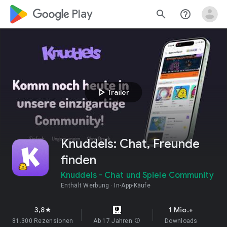
google_logo Play
search
help_outline
play_arrow
Trailer
Knuddels: Chat, Freunde
finden
Knuddels - Chat und Spiele Community
Enthält Werbung
In-App-Käufe
3,8
1 Mio.+
star
81.300 Rezensionen
Ab 17 Jahren
info
Downloads